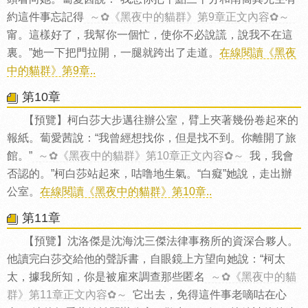
約這件事忘記得
～✿《黑夜中的貓群》第9章正文內容✿～
甯。這樣好了，我幫你一個忙，使你不必說謊，說我不在這
裏。”她一下把門拉開，一腿就跨出了走道。
在線閱讀《黑夜
中的貓群》第9章..
第10章
【預覽】柯白莎大步邁往辦公室，臂上夾著幾份卷起來的
報紙。蔔愛茜說：“我曾經想找你，但是找不到。你離開了旅
館。”
～✿《黑夜中的貓群》第10章正文內容✿～
我，我會
否認的。”柯白莎站起來，咕噜地生氣。“白癡”她說，走出辦
公室。
在線閱讀《黑夜中的貓群》第10章..
第11章
【預覽】沈洛傑是沈海沈三傑法律事務所的資深合夥人。
他讀完白莎交給他的聲訴書，自眼鏡上方望向她說：“柯太
太，據我所知，你是被雇來調查那些匿名
～✿《黑夜中的貓
群》第11章正文內容✿～
它出去，免得這件事老嘀咕在心