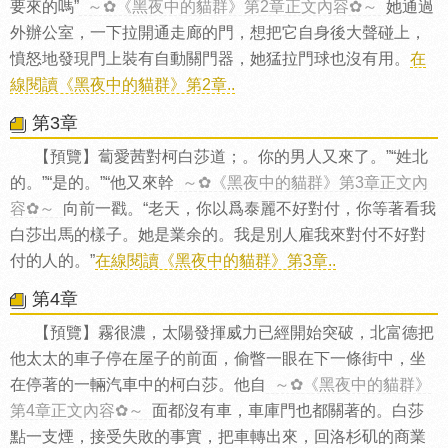
要來的嗎”
～✿《黑夜中的貓群》第2章正文內容✿～
她通過
外辦公室，一下拉開通走廊的門，想把它自身後大聲碰上，
憤怒地發現門上裝有自動關門器，她猛拉門球也沒有用。
在
線閱讀《黑夜中的貓群》第2章..
第3章
【預覽】蔔愛茜對柯白莎道；。你的男人又來了。”“姓北
的。”“是的。”“他又來幹
～✿《黑夜中的貓群》第3章正文內
容✿～
向前一戳。“老天，你以爲泰麗不好對付，你等著看我
白莎出馬的樣子。她是業余的。我是別人雇我來對付不好對
付的人的。”
在線閱讀《黑夜中的貓群》第3章..
第4章
【預覽】霧很濃，太陽發揮威力已經開始突破，北富德把
他太太的車子停在屋子的前面，偷瞥一眼在下一條街中，坐
在停著的一輛汽車中的柯白莎。他自
～✿《黑夜中的貓群》
第4章正文內容✿～
面都沒有車，車庫門也都關著的。白莎
點一支煙，接受失敗的事實，把車轉出來，回洛杉矶的商業