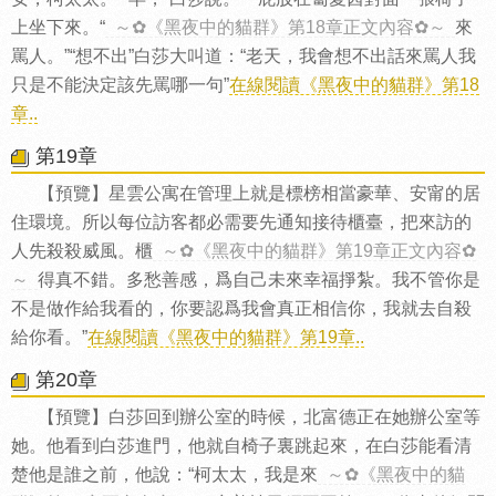
上坐下來。“
～✿《黑夜中的貓群》第18章正文內容✿～
來
罵人。”“想不出”白莎大叫道：“老天，我會想不出話來罵人我
只是不能決定該先罵哪一句”
在線閱讀《黑夜中的貓群》第18
章..
第19章
【預覽】星雲公寓在管理上就是標榜相當豪華、安甯的居
住環境。所以每位訪客都必需要先通知接待櫃臺，把來訪的
人先殺殺威風。櫃
～✿《黑夜中的貓群》第19章正文內容✿
～
得真不錯。多愁善感，爲自己未來幸福掙紮。我不管你是
不是做作給我看的，你要認爲我會真正相信你，我就去自殺
給你看。”
在線閱讀《黑夜中的貓群》第19章..
第20章
【預覽】白莎回到辦公室的時候，北富德正在她辦公室等
她。他看到白莎進門，他就自椅子裏跳起來，在白莎能看清
楚他是誰之前，他說：“柯太太，我是來
～✿《黑夜中的貓