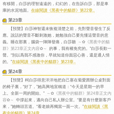
有移開，白莎的理智遠遠的，幻幻的，在告訴白莎，那是車
庫的水泥地面。
在線閱讀《黑夜中的貓群》第22章..
第23章
【預覽】白莎神智還未恢複清楚之前，先對聲音發生了反
應。說話的聲音不斷刺激她，她勉強自己要先懂這聲音的意
義。睡在那裏，腦袋一陣陣發痛，白莎聽
～✿《黑夜中的貓
群》第23章正文內容✿～
的事，我有權免究的。”白莎長歎一
聲。“別以爲我不感激你，早就知道你面惡心善，還是通人情
的。”
在線閱讀《黑夜中的貓群》第23章..
第24章
【預覽】柯白莎得意洋洋地把自己塞在蔔愛茜辦公桌對面
的椅子裏，“好了，”她高興地宣稱道：“今天是星期一的早
上。全新一周的開始。”
～✿《黑夜中的貓群》第24章正文內
容✿～
中撐起來，邁向自己私人辦公室。“要是有什麼新客戶
來，”她轉頭言道。“看老娘再獨當一面一次。”
在線閱讀《黑
夜中的貓群》第24章..