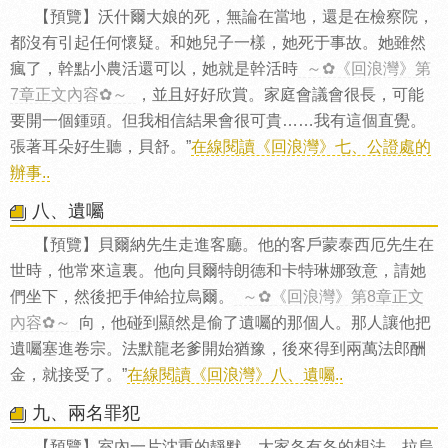
【預覽】沃什爾大娘的死，無論在當地，還是在檢察院，
都沒有引起任何懷疑。和她兒子一樣，她死于事故。她雖然
瘋了，幹點小農活還可以，她就是幹活時
～✿《回浪灣》第
7章正文內容✿～
，並且好好欣賞。家庭會議會很長，可能
要開一個鍾頭。但我相信結果會很可貴……我有這個直覺。
張著耳朵好生聽，貝舒。”
在線閱讀《回浪灣》七、公證處的
辦事..
八、遺囑
【預覽】貝爾納先生走進客廳。他的客戶蒙泰西厄先生在
世時，他常來這裏。他向貝爾特朗德和卡特琳娜致意，請她
們坐下，然後把手伸給拉烏爾。
～✿《回浪灣》第8章正文
內容✿～
向，他碰到顯然是偷了遺囑的那個人。那人讓他把
遺囑塞進卷宗。法默龍老爹開始猶豫，後來得到兩萬法郎酬
金，就接受了。”
在線閱讀《回浪灣》八、遺囑..
九、兩名罪犯
【預覽】室內一片沈重的靜默。大家各有各的想法。拉烏