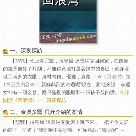
一、深夜探訪
【預覽】晚上看完戲，拉烏爾·達聲納克回到家，在前廳
的鏡子前停了片刻，不無得意地打量著鏡中的自己：他穿著
做工考究的衣眼，身材勻稱、優雅，肩寬
～✿《回浪灣》第
1章正文內容✿～
新鮮熱烈的奇遇呢”現在，對他來說，命運
女神有一頭金發、兩只慌亂的眼睛和一張孩子般的嘴。
在線
閱讀《回浪灣》一、深夜探訪..
二、泰奧多爾·貝舒介紹的案情
【預覽】拉烏爾·達韋納克從床上跳下來，一把卡住見舒
的脖子，吼道：“我吩咐不要吵我，可你竟敢把我吵醒”
～