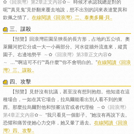
✿《回浪灣》第2章正文內容✿～
時候才承認我總是對的
呢”“真見鬼”見舒翻來覆去地說，想不出別的詞來表達驚異和
欽佩之情了。
在線閱讀《回浪灣》二、泰奧多爾·貝..
三、謀殺
【預覽】回浪灣莊園呈狹長的長方形，占地約五公頃。奧
萊爾河把它分成一大一小兩部分。河水從牆外流進來，縱貫
園子。右邊地勢平
～✿《回浪灣》第3章正文內容✿
～
…”“啊這可不行”“爲什麼”“你不會明白的。”
在線閱讀《回浪
灣》三、謀殺..
四、攻擊
【預覽】見舒沒有抗議，甚至沒有想到抱怨。他知道在這
種場合，一如在其它場合，拉烏爾能看出別人看不到的東
西。那麼拉烏爾對他和預審法官或者代理檢
～✿《回浪灣》
第4章正文內容✿～
“我只看見一個影子。”她沒有再說下去。
恐懼和痛苦使她心力交瘁，她又暈了過去。
在線閱讀《回浪
灣》四、攻擊..