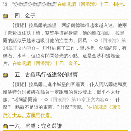
道：“你撒謊你撒謊你撒謊”
在線閱讀《回浪灣》十三、指控..
十四、金子
【預覽】拉烏爾的論證，阿諾爾德聽得越來越入迷。他兩
手緊緊扳住扶手椅，雙臂半撐起身體，他的臉在抽動，拉烏
爾的話似乎越來越吸引他的注意力。因爲
～✿《回浪灣》第
14章正文內容✿～
貝舒結束了工作，舉起構。金屬網裏，有
礫石、水草，但也有閃閃發光的小點。這是金沙和幾塊金
片。
在線閱讀《回浪灣》十四、金子..
十五、古羅馬行省總督的財寶
【預覽】拉烏爾走進小城堡的客廳裏，仆人阿諾爾德和夏
爾洛特分別被綁在隔著一定距離的長沙發上，似乎不太舒
服。“喏阿諾爾德
～✿《回浪灣》第15章正文內容✿～
什
麼”“一點微不足道的東西。”“什麼”“天賦。”
在線閱讀《回浪
灣》十五、古羅馬行省..
十六、尾聲：究竟選誰