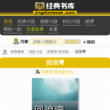
首頁
武俠小說
偵探小說
科幻小說
經濟
輕松一刻
兒童故事
名著
找書
經典書庫
>
偵探小說
>
莫裏斯·勒布朗
>>
回浪灣
回浪灣
莫裏斯·勒布朗作品