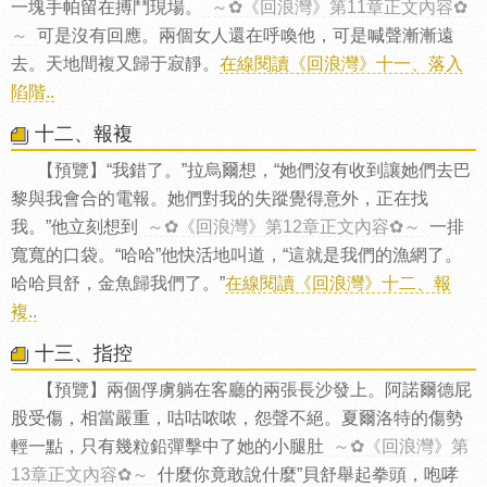
一塊手帕留在搏鬥現場。
～✿《回浪灣》第11章正文內容✿
～
可是沒有回應。兩個女人還在呼喚他，可是喊聲漸漸遠
去。天地間複又歸于寂靜。
在線閱讀《回浪灣》十一、落入
陷階..
十二、報複
【預覽】“我錯了。”拉烏爾想，“她們沒有收到讓她們去巴
黎與我會合的電報。她們對我的失蹤覺得意外，正在找
我。”他立刻想到
～✿《回浪灣》第12章正文內容✿～
一排
寬寬的口袋。“哈哈”他快活地叫道，“這就是我們的漁網了。
哈哈貝舒，金魚歸我們了。”
在線閱讀《回浪灣》十二、報
複..
十三、指控
【預覽】兩個俘虜躺在客廳的兩張長沙發上。阿諾爾德屁
股受傷，相當嚴重，咕咕哝哝，怨聲不絕。夏爾洛特的傷勢
輕一點，只有幾粒鉛彈擊中了她的小腿肚
～✿《回浪灣》第
13章正文內容✿～
什麼你竟敢說什麼”貝舒舉起拳頭，咆哮