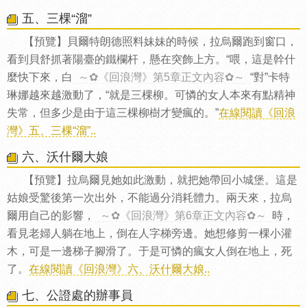
五、三棵“溜”
【預覽】貝爾特朗德照料妹妹的時候，拉烏爾跑到窗口，
看到貝舒抓著陽臺的鐵欄杆，懸在突飾上方。“喂，這是幹什
麼快下來，白
～✿《回浪灣》第5章正文內容✿～
“對”卡特
琳娜越來越激動了，“就是三棵柳。可憐的女人本來有點精神
失常，但多少是由于這三棵柳樹才變瘋的。”
在線閱讀《回浪
灣》五、三棵“溜”..
六、沃什爾大娘
【預覽】拉烏爾見她如此激動，就把她帶回小城堡。這是
姑娘受驚後第一次出外，不能過分消耗體力。兩天來，拉烏
爾用自己的影響，
～✿《回浪灣》第6章正文內容✿～
時，
看見老婦人躺在地上，倒在人字梯旁邊。她想修剪一棵小灌
木，可是一邊梯子腳滑了。于是可憐的瘋女人倒在地上，死
了。
在線閱讀《回浪灣》六、沃什爾大娘..
七、公證處的辦事員