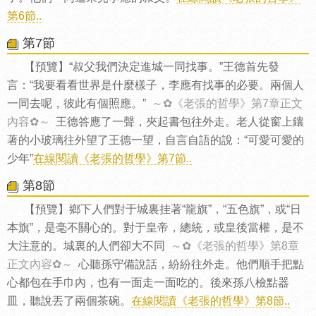
第6節..
第7節
【預覽】“叔父我們決定進城一同找事。”王德首先發
言：“我要看看世界是什麼樣子，李應有找事的必要。兩個人
一同去呢，彼此有個照應。”
～✿《老張的哲學》第7章正文
內容✿～
王德答應了一聲，夾起書包往外走。老人從窗上鑲
著的小玻璃往外望了王德一望，自言自語的說：“可愛可愛的
少年”
在線閱讀《老張的哲學》第7節..
第8節
【預覽】鄉下人們對于城裏挂著“龍旗”，“五色旗”，或“日
本旗”，是毫不關心的。對于皇帝，總統，或皇後當權，是不
大注意的。城裏的人們卻大不同
～✿《老張的哲學》第8章
正文內容✿～
心聽孫守備說話，紛紛往外走。他們順手把點
心都包在手巾內，也有一面走一面吃的。後來孫八檢點器
皿，聽說丟了兩個茶碗。
在線閱讀《老張的哲學》第8節..