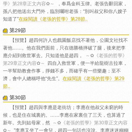
學》第28章正文內容✿～
，奉爲金科玉律。老張告辭回家，
孫八把他送出大門外，臨別囑咐老張：“別叫叔父和你八嫂子
知道了”
在線閱讀《老張的哲學》第28節..
第29節
【預覽】趙四何許人也戲園飯店找不著他，公園文社找不
著他……。他在我們面前，只在德勝橋摔破了腿，後來把李
應介紹到救世軍去。只知道他是趙四，
～✿《老張的哲學》
第29章正文內容✿～
四自入救世軍，便一半給龍樹古拉車，
一半幫助教會作事，掙錢不多，而確乎有一些樂趣；至不
濟，會中人總稱呼他“先生”。
在線閱讀《老張的哲學》第29
節..
第30節
【預覽】趙四與李應是老街坊；李應在他叔父未窮的時
候，也是住在城裏的。……李應在家裏住了三天，也算過了
新年。先到姑母家，然
～✿《老張的哲學》第30章正文內容
✿～
”李應又坐了一會兒，趙四一句話也沒說。李應迷迷糊糊