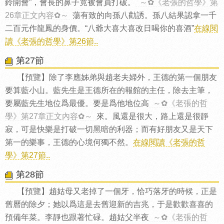
鈴開會”，會長的鼻子竟被會員打破。
～✿《老張的哲學》第
26章正文內容✿～
蕩有致的向孫八勸誘。孫八結果認拿一千
二百元作龍鳳的身價。“八爺大喜大喜改日喝你的喜酒”
在線閱
讀《老張的哲學》第26節..
第27節
【預覽】除了李應姊弟與趙老夫婦外，王德的第一個朋友
要算藍小山。藍先生是王德所在的報館的主任，除去主筆，
要屬藍先生地位爲最優。要是爲他地位高
～✿《老張的哲
學》第27章正文內容✿～
來。風還是很大，路上還是很靜
寂，可是快樂是打破一切黑暗的利器；而有好朋友又是天下
第一的樂事，王德的心境何獨不然。
在線閱讀《老張的哲
學》第27節..
第28節
【預覽】趙姑母又老掉了一個牙，恰巧落牙的時候，正是
舊曆的除夕；她以爲這是去舊迎新的吉兆，于是歡歡喜喜的
預備年菜。李靜也跟著忙碌。趙姑父半夜
～✿《老張的哲