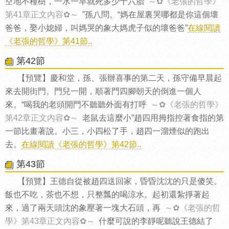
空地不種樹，一水一旱就死多少十六胎
～✿《老張的哲學》
第41章正文內容✿～
”孫八問。“媽在屋裏哭哪都是你這個壞
爸爸，娶小媳婦，叫媽哭的象大媽虎子似的壞爸爸”
在線閱讀
《老張的哲學》第41節..
第42節
【預覽】慶和堂，孫、張辦喜事的第二天，孫守備早晨起
來去開街門。門兒一開，順著門四腳朝天的倒進一個人
來。“喝我的老頭開門不聽聽外面有打呼
～✿《老張的哲學》
第42章正文內容✿～
老鼠去這麼小”趙四用拇指控著食指的第
一節比畫著說。小三，小四松了手，趙四一溜煙似的跑出
去。
在線閱讀《老張的哲學》第42節..
第43節
【預覽】王德自從被趙四送回家，昏昏沈沈的只是傻笑。
飯也不吃，茶也不想，只整瓢的喝涼水。起初還紮掙著起
來，過了兩天頭沈的象壓著一塊大石頭，再
～✿《老張的哲
學》第43章正文內容✿～
什麼可說的李靜呢聽說王德結了