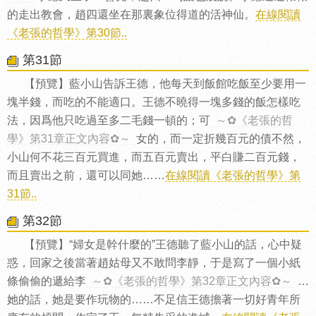
的走出教會，趙四還坐在那裏象位得道的活神仙。
在線閱讀
《老張的哲學》第30節..
第31節
【預覽】藍小山告訴王德，他每天到飯館吃飯至少要用一
塊半錢，而吃的不能適口。王德不曉得一塊多錢的飯怎樣吃
法，因爲他只吃過至多二毛錢一頓的；可
～✿《老張的哲
學》第31章正文內容✿～
女的，而一定折幾百元的債不然，
小山何不花三百元買進，而五百元賣出，平白賺二百元錢，
而且賣出之前，還可以同她……
在線閱讀《老張的哲學》第
31節..
第32節
【預覽】“婦女是幹什麼的”王德聽了藍小山的話，心中疑
惑，回家之後當著趙姑母又不敢問李靜，于是寫了一個小紙
條偷偷的遞給李
～✿《老張的哲學》第32章正文內容✿～
…
她的話，她是要作玩物的……不足信王德擔著一切好青年所