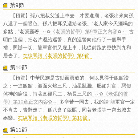
第9節
【預覽】孫八把叔父送上車去，才要進廟，老張出來向孫
八遞了一個眼色。孫八把耳朵遞給老張。“老人家今天酒喝的
多點，”老張歪著
～✿《老張的哲學》第9章正文內容✿～
古
明白這個，把名片遞給巡警，真的巡警向他行了一個舉手
禮，照辦一切。龍軍官們又雇上車，比從前跑的更快到九和
居去了。
在線閱讀《老張的哲學》第9節..
第10節
【預覽】中華民族是古勁而勇敢的。何以見得于飯館證
之：一進飯館，迎面火焰三尺，油星亂濺。肥如判官，惡似
煞神的廚役，持著直徑尺二，柄長三尺的
～✿《老張的哲
學》第10章正文內容✿～
多辛苦一同去，我的請”龍軍官一定
不肯去，告辭走了。孫八會了飯賬，同著老張等一齊出城去
娛樂。
在線閱讀《老張的哲學》第10節..
第11節