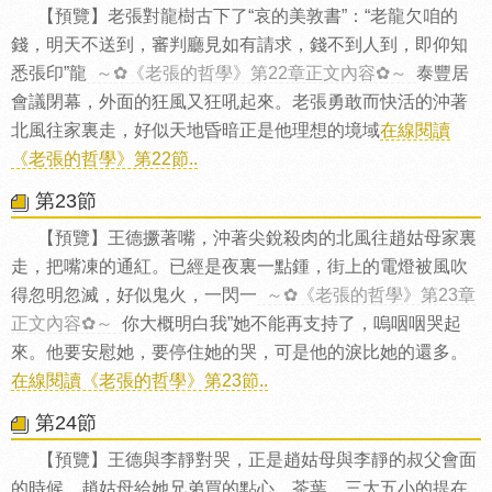
【預覽】老張對龍樹古下了“哀的美敦書”：“老龍欠咱的
錢，明天不送到，審判廳見如有請求，錢不到人到，即仰知
悉張印”龍
～✿《老張的哲學》第22章正文內容✿～
泰豐居
會議閉幕，外面的狂風又狂吼起來。老張勇敢而快活的沖著
北風往家裏走，好似天地昏暗正是他理想的境域
在線閱讀
《老張的哲學》第22節..
第23節
【預覽】王德撅著嘴，沖著尖銳殺肉的北風往趙姑母家裏
走，把嘴凍的通紅。已經是夜裏一點鍾，街上的電燈被風吹
得忽明忽滅，好似鬼火，一閃一
～✿《老張的哲學》第23章
正文內容✿～
你大概明白我”她不能再支持了，嗚咽咽哭起
來。他要安慰她，要停住她的哭，可是他的淚比她的還多。
在線閱讀《老張的哲學》第23節..
第24節
【預覽】王德與李靜對哭，正是趙姑母與李靜的叔父會面
的時候。趙姑母給她兄弟買的點心，茶葉，三大五小的提在