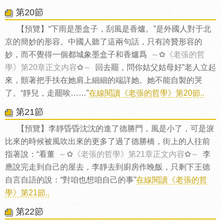
第20節
【預覽】“下雨是墨盒子，刮風是香爐。”是外國人對于北
京的簡妙的形容。中國人聽了這兩句話，只有誇贊形容的
妙，而不覺得一個都城象墨盒子和香爐爲
～✿《老張的哲
學》第20章正文內容✿～
回去罷，問你姑父姑母好”老人立起
來，顫著把手扶在她肩上細細的端詳她。她不能自製的哭
了。“靜兒，走罷唉……”
在線閱讀《老張的哲學》第20節..
第21節
【預覽】李靜昏昏沈沈的進了德勝門，風是小了，可是淚
比來的時候被風吹出來的更多了過了德勝橋，街上的人往前
指著說：“看董
～✿《老張的哲學》第21章正文內容✿～
李
應說完走到自己的屋去，李靜去到廚房作晚飯，只剩下王德
自言自語的說：“對咱也想咱自己的事”
在線閱讀《老張的哲
學》第21節..
第22節