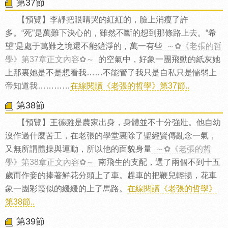
第37節
【預覽】李靜把眼睛哭的紅紅的，臉上消瘦了許
多。“死”是萬難下決心的，雖然不斷的想到那條路上去。“希
望”是處于萬難之境還不能鏟淨的，萬一有些
～✿《老張的哲
學》第37章正文內容✿～
的空氣中，好象一團飛動的紙灰她
上那裏她是不是想看我……不能管了我只是自私只是懦弱上
帝知道我…………
在線閱讀《老張的哲學》第37節..
第38節
【預覽】王德雖是農家出身，身體並不十分強壯。他自幼
沒作過什麼苦工，在老張的學堂裏除了聖經賢傳亂念一氣，
又無所謂體操與運動，所以他的面貌身量
～✿《老張的哲
學》第38章正文內容✿～
南飛生的支配，選了兩個不到十五
歲而作妾的捧著鮮花分頭上了車。趕車的把鞭兒輕揚，花車
象一團彩霞似的緩緩的上了馬路。
在線閱讀《老張的哲學》
第38節..
第39節