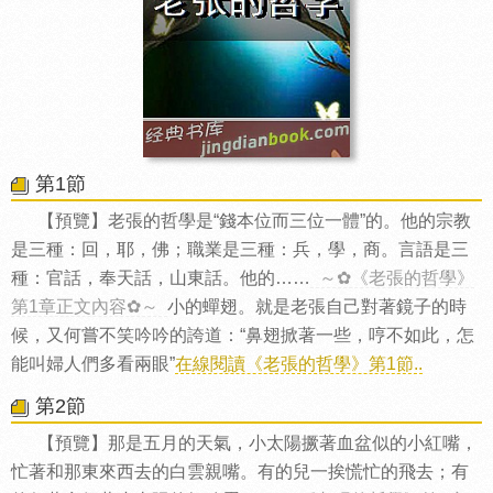
第1節
【預覽】老張的哲學是“錢本位而三位一體”的。他的宗教
是三種：回，耶，佛；職業是三種：兵，學，商。言語是三
種：官話，奉天話，山東話。他的……
～✿《老張的哲學》
第1章正文內容✿～
小的蟬翅。就是老張自己對著鏡子的時
候，又何嘗不笑吟吟的誇道：“鼻翅掀著一些，哼不如此，怎
能叫婦人們多看兩眼”
在線閱讀《老張的哲學》第1節..
第2節
【預覽】那是五月的天氣，小太陽撅著血盆似的小紅嘴，
忙著和那東來西去的白雲親嘴。有的兒一挨慌忙的飛去；有