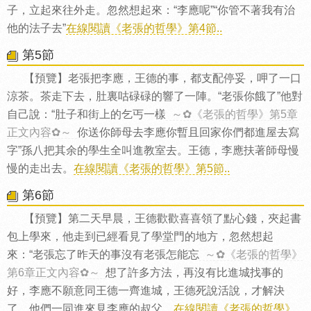
子，立起來往外走。忽然想起來：“李應呢”“你管不著我有治
他的法子去”
在線閱讀《老張的哲學》第4節..
第5節
【預覽】老張把李應，王德的事，都支配停妥，呷了一口
涼茶。茶走下去，肚裏咕碌碌的響了一陣。“老張你餓了”他對
自己說：“肚子和街上的乞丐一樣
～✿《老張的哲學》第5章
正文內容✿～
你送你師母去李應你暫且回家你們都進屋去寫
字”孫八把其余的學生全叫進教室去。王德，李應扶著師母慢
慢的走出去。
在線閱讀《老張的哲學》第5節..
第6節
【預覽】第二天早晨，王德歡歡喜喜領了點心錢，夾起書
包上學來，他走到已經看見了學堂門的地方，忽然想起
來：“老張忘了昨天的事沒有老張怎能忘
～✿《老張的哲學》
第6章正文內容✿～
想了許多方法，再沒有比進城找事的
好，李應不願意同王德一齊進城，王德死說活說，才解決
了。他們一同進來見李應的叔父。
在線閱讀《老張的哲學》