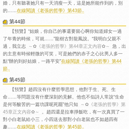
婚，只有聽著她只有一天消瘦一天，這是她所能作到的，別
的……
在線閱讀《老張的哲學》第43節..
第44節
【預覽】“姑娘，你自己的事還要留心啊你知道婦女一過
了年青的時候，可就……”龍樹古對龍鳳說。“我明白父親不
過，我立志
～✿《老張的哲學》第44章正文內容✿～
急，出
的主意有時候輕微的可笑，可是她們的赤子之心比男人多一
點“辦的到好姑娘，一路平安”
在線閱讀《老張的哲學》第44
節..
第45節
【預覽】趙四沒有什麼哲學思想，他對于生、死、生
命……等問題沒有什麼深刻的見解。他也不似詩人常說“生命
是何等酸苦的一篇功課呢死罷”他只知
～✿《老張的哲學》第
45章正文內容✿～
。趙四還是拉車掙飯吃，有一次真買了一
對小白老鼠給小三，小四送去那對小白老鼠也不如趙四有
趣……
在線閱讀《老張的哲學》第45節..