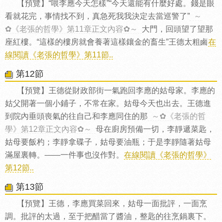
【預覽】“喂李應今天怎樣”“今天還能有什麼好處。錢是眼
看就花完，事情找不到，真急死我我決定去當巡警了”
～
✿《老張的哲學》第11章正文內容✿～
大門，回頭望了望那
座紅樓。“這樣的樓房就會養著這樣鑲金的畜生”王德太粗鹵
在
線閱讀《老張的哲學》第11節..
第12節
【預覽】王德從財政部街一氣跑回李應的姑母家。李應的
姑父開著一個小鋪子，不常在家。姑母今天也出去。王德進
到院內垂頭喪氣的往自己和李應同住的那
～✿《老張的哲
學》第12章正文內容✿～
母在廚房預備一切，李靜遞菜匙，
姑母要飯杓；李靜拿碟子，姑母要油瓶；于是李靜隨著姑母
滿屋裏轉。——一件事也沒作對。
在線閱讀《老張的哲學》
第12節..
第13節
【預覽】王德，李應買菜回來，姑母一面批評，一面烹
調。批評的太過，至于把醋當了醬油，整匙的往烹鍋裏下。