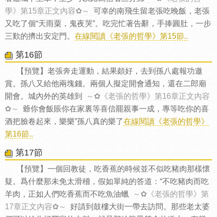
學》第15章正文內容✿～
可幸的南飛生留老張吃晚飯，老張
又吃了個“天雨粟，鬼夜哭”。吃完忙著告辭，手捧圓肚，一步
三歎的擠出安定門。
在線閱讀《老張的哲學》第15節..
第16節
【預覽】老張奔走運動，結果頗好，去到孫八處報功邀
賞。孫八又給他兩塊錢。兩個人擬定開會通知，還在二郎廟
開會。城內外的英雄到
～✿《老張的哲學》第16章正文內容
✿～
爺你會飯賬你在家裏等喜信罷親事一成，專等吃你的喜
酒把臉卷起來，樂樂”孫八真的樂了
在線閱讀《老張的哲學》
第16節..
第17節
【預覽】一個回教徒，吃香蕉的時候並不似吃豬肉那樣懷
疑。爲什麼那未免太滑稽，假如單純的答道：“不吃豬肉而吃
羊肉，正如人們吃香蕉而不吃魚油蠟
～✿《老張的哲學》第
17章正文內容✿～
好請到鼓樓大街一帶去訪問。那些老太婆