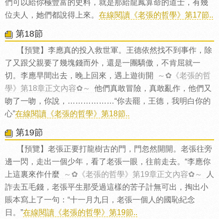
們可以給你極豐富的史料，就是那給龍鳳算命的道士，有幾
位夫人，她們都說得上來。
在線閱讀《老張的哲學》第17節..
第18節
【預覽】李應真的投入救世軍。王德依然找不到事作，除
了又跟父親要了幾塊錢而外，還是一團驕傲，不肯屈就一
切。李應早間出去，晚上回來，遇上遊街開
～✿《老張的哲
學》第18章正文內容✿～
他們真敢冒險，真敢亂作，他們又
吻了一吻，你說，………………“你去罷，王德，我明白你的
心”
在線閱讀《老張的哲學》第18節..
第19節
【預覽】老張正要打龍樹古的門，門忽然開開。老張往旁
邊一閃，走出一個少年，看了老張一眼，往前走去。“李應你
上這裏來作什麼
～✿《老張的哲學》第19章正文內容✿～
人
詐去五毛錢，老張平生那受過這樣的苦子計無可出，掏出小
賬本寫上了一句：“十一月九日，老張一個人的國恥紀念
日。”
在線閱讀《老張的哲學》第19節..