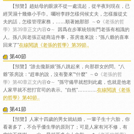
【預覽】趙姑母的眼淚不從一處流起，從半夜到現在，已
經哭濕十幾條小手巾。囑咐李靜怎樣伺候丈夫，怎樣服從丈
夫的話，怎樣管理家務，……順著她那部
～✿《老張的哲
學》第39章正文內容✿～
因爲在步軍統領衙門老張有相識的
人。孫八與老張正磋商這件事，茶房進來說：“孫八爺的喜車
回來了”
在線閱讀《老張的哲學》第39節..
第40節
【預覽】“誰去攙新娘”孫八跳起來，向那群女的問。“八
爺”茶房說：“趕車的說，沒有娶來”“什麼”
～✿《老張的哲
學》第40章正文內容✿～
”孫守備早就想到此處，也就是他老
人家早就不想打官司的表示。“自然”…………
在線閱讀《老張
的哲學》第40節..
第41節
【預覽】人家十四歲的男女就結婚，一輩子生十六胎，你
看著多了，不合乎優生學的原則了；可是人家有河不修，有