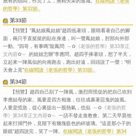
應有的煩悶，作完了工，無精失采的進城。
在線閱讀《老張
的哲學》第32節..
第33節
【預覽】“鳳姑娘鳳姑娘”趙四低著頭，眼睛看著自己的腳
面，兩只手直挺挺的貼在身邊，叫一聲鳳姑娘，肘部向外部
一動。“四哥，有事嗎”龍鳳問
～✿《老張的哲學》第33章正
文內容✿～
的姐姐怎辦”李應問。趙四手捧著頭，想了半天，
立起來一陣風似的向南跑去，跑出好遠，回頭說了一聲：“明
天會上見”
在線閱讀《老張的哲學》第33節..
第34節
【預覽】趙四自己刮了一陣風，激烈而慌促的把自己吹到
李應姑母的家。風要是四方相激，往往成裹著惡鬼的旋風。
人要是慌急，從心裏提出一股熱氣，也似
～✿《老張的哲
學》第34章正文內容✿～
一語不發走進教會。第二天早晨他
起來打掃門外，見階下有幾塊藍色的碎玻璃。“這是那小子的
眼鏡”趙四說完，笑了一陣。
在線閱讀《老張的哲學》第34