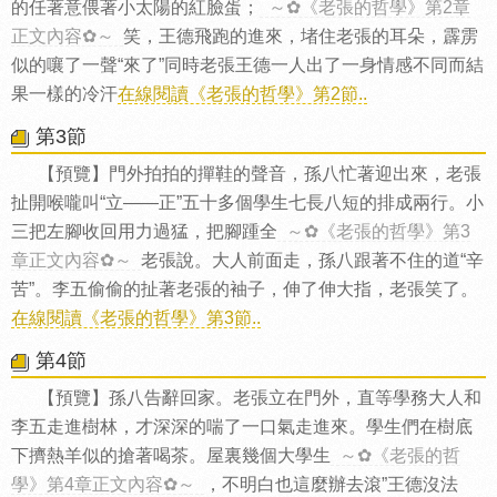
的任著意偎著小太陽的紅臉蛋；
～✿《老張的哲學》第2章
正文內容✿～
笑，王德飛跑的進來，堵住老張的耳朵，霹雳
似的嚷了一聲“來了”同時老張王德一人出了一身情感不同而結
果一樣的冷汗
在線閱讀《老張的哲學》第2節..
第3節
【預覽】門外拍拍的撣鞋的聲音，孫八忙著迎出來，老張
扯開喉嚨叫“立——正”五十多個學生七長八短的排成兩行。小
三把左腳收回用力過猛，把腳踵全
～✿《老張的哲學》第3
章正文內容✿～
老張說。大人前面走，孫八跟著不住的道“辛
苦”。李五偷偷的扯著老張的袖子，伸了伸大指，老張笑了。
在線閱讀《老張的哲學》第3節..
第4節
【預覽】孫八告辭回家。老張立在門外，直等學務大人和
李五走進樹林，才深深的喘了一口氣走進來。學生們在樹底
下擠熱羊似的搶著喝茶。屋裏幾個大學生
～✿《老張的哲
學》第4章正文內容✿～
，不明白也這麼辦去滾”王德沒法