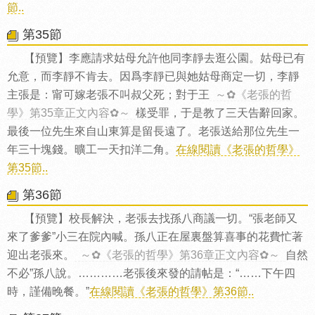
節..
第35節
【預覽】李應請求姑母允許他同李靜去逛公園。姑母已有
允意，而李靜不肯去。因爲李靜已與她姑母商定一切，李靜
主張是：甯可嫁老張不叫叔父死；對于王
～✿《老張的哲
學》第35章正文內容✿～
樣受罪，于是教了三天告辭回家。
最後一位先生來自山東算是留長遠了。老張送給那位先生一
年三十塊錢。曠工一天扣洋二角。
在線閱讀《老張的哲學》
第35節..
第36節
【預覽】校長解決，老張去找孫八商議一切。“張老師又
來了爹爹”小三在院內喊。孫八正在屋裏盤算喜事的花費忙著
迎出老張來。
～✿《老張的哲學》第36章正文內容✿～
自然
不必”孫八說。…………老張後來發的請帖是：“……下午四
時，謹備晚餐。”
在線閱讀《老張的哲學》第36節..