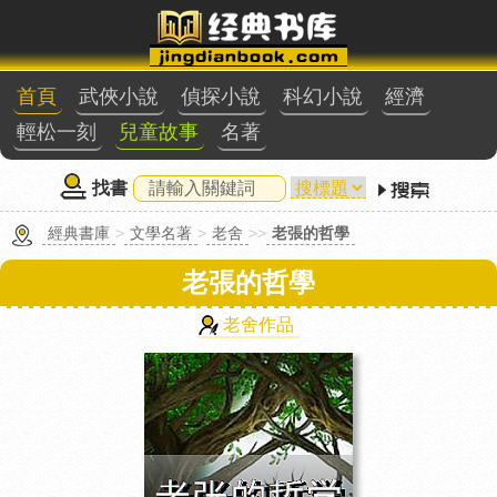
首頁
武俠小說
偵探小說
科幻小說
經濟
輕松一刻
兒童故事
名著
找書
經典書庫
>
文學名著
>
老舍
>>
老張的哲學
老張的哲學
老舍作品