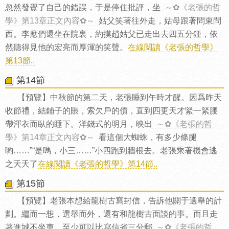
忽然發覺了自己的錯誤，于是停住批評，坐
～✿《老張的哲
學》第13章正文內容✿～
姑父笑著往外走，姑母跟著問東問
西。李應們還坐在院裏，約摸趙姑父已走出去四五分鍾，依
然聽得見他的宏亮而厚渾的笑聲。
在線閱讀《老張的哲學》
第13節..
第14節
【預覽】中秋節的第二天，老張睡到午時才醒。因爲昨天
收節禮，結鋪子的賬，索欠戶的債，直到四更天才緊一緊腰
帶渾衣而臥的睡下。洋錢式的明月，映出
～✿《老張的哲
學》第14章正文內容✿～
看這個大蜘蛛，有多少條腿
喲……”“是嗎，小三……”小四跑到牆根去。老張乘著機會逃
之夭夭了
在線閱讀《老張的哲學》第14節..
第15節
【預覽】老張本想給龍樹古寫封信，告訴他關于選舉的計
劃。繼而一想，選舉而外，還有和龍樹古面談的事。而且走
著進城不坐車，至少可以比寫信省三分郵
～✿《老張的哲