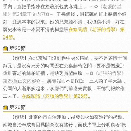
手內，直把手指凍在拴著紙包的麻繩上，
～✿《老張的哲
學》第24章正文內容✿～
了幾個錢，叫鋸碗的釘上幾個小銅
釘，源源本本的說來。她的兄弟聽不清，我也寫不清，好在
曆史本來是一本寫不清的糊塗賬
在線閱讀《老張的哲學》第
24節..
第25節
【預覽】在北京城而沒到過中央公園的，要不是吝惜十個
銅元，是沒有充分的時間丟在茶桌藤椅之間；要不是憎嫌那
偉壯蒼老的綠柏紅牆，是缺乏賞鑒白臉
～✿《老張的哲學》
第25章正文內容✿～
裏賣報而不是閑逛。三人談了半天話，
公園的人漸形多起來，李應們到前邊去賣報，王德到報館作
工去了。
在線閱讀《老張的哲學》第25節..
第26節
【預覽】北京的市自治運動，越發如火如荼進行的起勁。
南城自治奉成會因爲開會沒有搖鈴，而秩序單上分明寫著“振