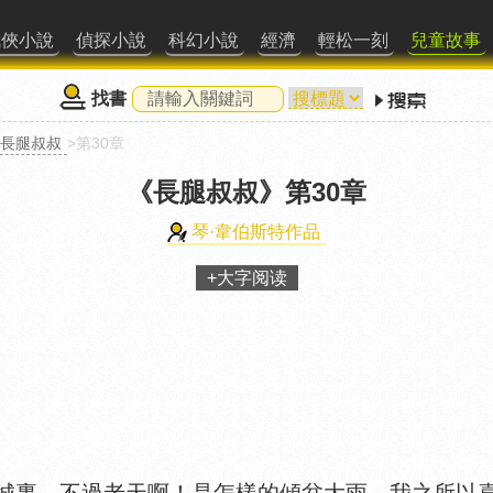
武俠小說
偵探小說
科幻小說
經濟
輕松一刻
兒童故事
找書
長腿叔叔
>第30章
《長腿叔叔》
第30章
琴·韋伯斯特作品
+大字阅读