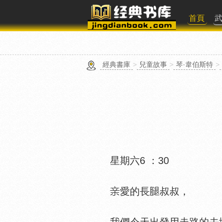
首頁
經典書庫
>
兒童故事
>
琴·韋伯斯特
>
星期六6 ：30
愛的長
叔叔，