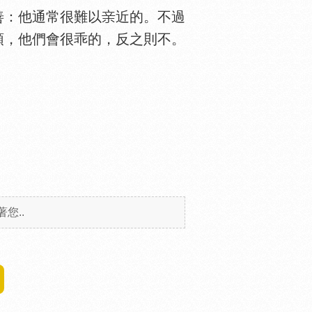
：他通常很難以
近的。不過
頭，他們會很乖的，反之則不。
您..