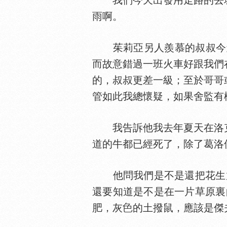
我們今天出發用走路的去城
雨啊。
茱莉亞另人羨慕的叔叔今天下
而故意錯過一班火車好跟我們
的，叔叔更差一級；至於哥哥
管如此我總懷疑，如果舍監有
我告訴他我去年夏天在洛克
道的牛都已經死了，除了葛洛佛
他問我們是不是還把花生
還要知道是不是在一片草原裏
肥，灰
的土撥鼠，應該是傑