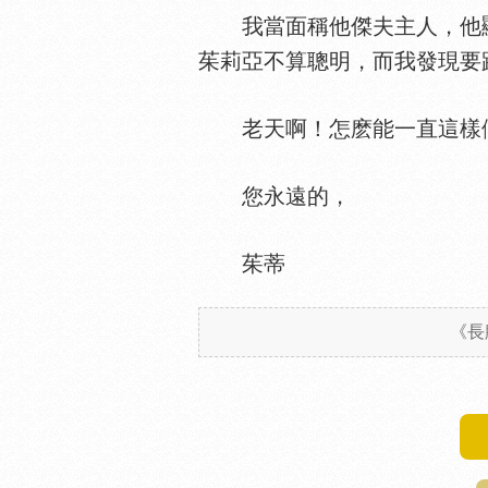
我當面稱他傑夫主人，他顯
茱莉亞不算聰明，而我發現要
老天啊！怎麽能一直這樣傾
您永遠的，
茱蒂
《長