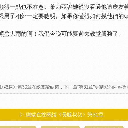
得一點也不在意。茱莉亞說她從沒看過他這麽友善
跟男子相
一定要聰明。如果你懂得如何摸他們的
盆大雨的啊！我們今晚可能要遊去教堂服務了。
腿叔叔》第30章在線閱讀結束，下一章“第31章”更精彩的內容等著
▷ 繼續在線閱讀《長腿叔叔》第31章