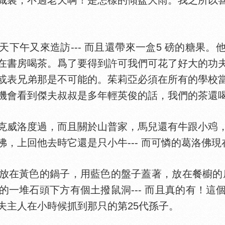
裏，不過老天啊！是怎樣的傾盆大雨。我之所以喜
午又來造訪--- 而且還帶來一盒5 磅的糖果。
在書房喝茶。爲了要得到許可我們可花了好大的功
或表兄弟那是不可能的。茱莉亞必須在所有的學校
機會看到傑夫叔叔是多年輕英俊的話，我們的茶還
威洛度過，而且關於山普家，馬兒還有牛跟小
，上回他去時它還是只小牛--- 而可憐的葛洛佛
放在黃
的鍋子，用藍
的盤子蓋著，放在餐櫥的底
的一堆石頭下方有個土撥鼠洞--- 而且真的有！這
夫主人在小時候抓到那只的第25代孫子。