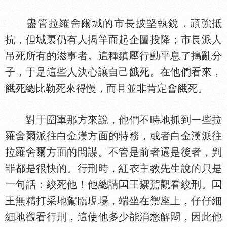
盡管拉羅舍爾城的市長披堅執銳，頑強抵
抗，但城裏仍有人揭竿而起企圖投降；市長派人
吊死所有的滋事者。這種鎮壓行動平息了搗亂分
子，于是這些人決心讓自己餓死。在他們看來，
餓死總比勒死來得慢，而且並非肯定會餓死。
對于圍軍那方來說，他們不時地抓到一些拉
羅舍爾派往白金漢方面的特務，或者白金漢派往
拉羅舍爾方面的間諜。不管是前者還是後者，判
罪都是很快的。行刑時，紅
主教先生說的只是
一句話：絞死他！他總請
王禦駕觀看絞刑。
王無精打采地駕臨現場，端坐在禦座上，仔仔細
細地觀看行刑，這使他多少能消愁解悶，因此他