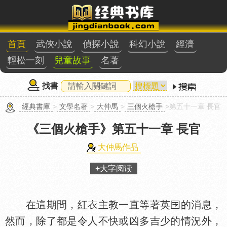
首頁
武俠小說
偵探小說
科幻小說
經濟
輕松一刻
兒童故事
名著
找書
經典書庫
>
文學名著
>
大仲馬
>
三個火槍手
>第五十一章 長官
《三個火槍手》
第五十一章 長官
大仲馬作品
+大字阅读
在這期間，紅
主教一直等著英
的消息，
然而，除了都是令人不快或凶多吉少的情況外，