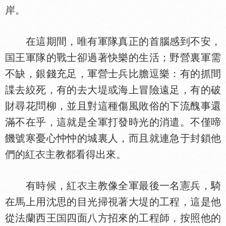
岸。
在這期間，唯有軍隊真正的首腦感到不安，
王軍隊的戰士卻過著快樂的生活；野營裏軍需
不缺，銀錢充足，軍營士兵比膽逗樂：有的抓間
諜去絞死，有的去大堤或海上冒險遠足，有的破
財尋花問柳，並且對這種傷風敗俗的下流醜事還
滿不在乎，這就是全軍打發時光的消遣。不僅啼
饑號寒憂心忡忡的城裏人，而且就連急于封鎖他
們的紅
主教都看得出來。
有時候，紅
主教像全軍最後一名憲兵，騎
在馬上用沈思的目光掃視著大堤的工程，這是他
從法蘭西王
四面八方招來的工程師，按照他的