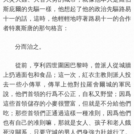
斯庇爾的先驅一樣，他想起了他的政治先驅路易
十一的話，這時，他輕輕地哼著路易十一的合作
者特裏斯唐的那句格言：
分而治之。
從前，亨利四世圍困巴黎時，曾派人從城牆
上扔過面包和食品；這一次，紅
主教則派人投
去一些小傳單，傳單上他對拉羅舍爾城的軍民
說，他們首領的行爲不公正，自私又野蠻；因爲
這些首領儲存的小麥很豐富，但就是不分給他們
吃；那些首領們正通過這樣一種准則，因爲他們
也有自己的准則嘛，那就是女人、孩子和老人餓
死沒關系，只要守城的男人們身強力壯就行了。