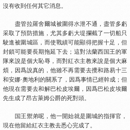
沒有收到任何其它消息。
盡管拉羅舍爾城被圍得
泄不通，盡管多虧
采取了預防措施，尤其多虧大堤攔截了一切船只
駛進被圍城區，而使戰績可能顯得把握十足，但
封鎖可能要長期拖延下去；這對法蘭西
王的軍
隊來說是個大恥辱，而對紅
主教來說是個大麻
煩，因爲說真的，他雖不再需要去攪和路易十三
和安娜·奧地利的關系了，因爲事情已經幹成；但
他現在需要去和解巴松皮埃爾，因爲巴松皮埃爾
先生成了昂古萊姆公爵的死對頭。
王禦弟呢，他一開始就是圍城的指揮官，
現在他留給紅
主教去悉心完成了。