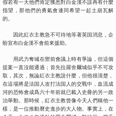
假若有一天他們肯定獲悉對白金漢不該再有什麼
指望，那他們的勇氣會連同希望一起土崩瓦解
的。
因此紅
主教急不可待地等著英
消息，企
盼宣布白金漢不會前來援助。
用武力奪城在禦前會議上時有爭論，但這個
提案一直沒能通過；首先拉羅舍爾城似乎不可攻
取，其次，無論紅
主教說什麼，但他很清楚，
在這場將是法
人攻打法
人的交戰中，血流成
河的恐怖會成爲六十年前就已載入史冊的另一政
治舉動。那時候，紅
主教曾像今天人們稱他一
樣，是一位推動曆史進步的大人物。事實上，在