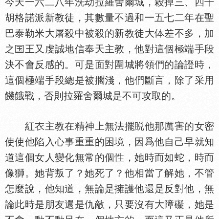
今天一六二八年洗劫拉羅舍爾城，殺掉三、四千
胡格諾派新教徒，其數量不過和一五七二年在聖
巴泰勒米大屠殺中被殺的新教徒大
差不多，加
之
王又虔誠地信奉天主教，他對這個極端手段
決不會反感的。可是面對圍城將領們的論證時，
這個極端手段總是被擱淺，他們斷言，除了采用
饑餓戰，否則拉羅舍爾城是不可攻取的。
紅
主教在精神上無法擺
他那厲害的女密
使使他陷入心事重重的困境，因爲他自己早就知
道這個女人變化無常的個
，她時而如蛇，時而
像獅。她背叛了？她死了？他相當了解她，不管
怎麼說，他知道，無論是擁護他還是反對他，無
論此時是朋友還是仇敵，只要沒有大障礙，她是