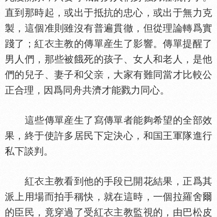
直到那時起，或出于抵抗的忠心，或出于無力克
製，這個准則雖沒有普遍貫徹，但從理論轉爲實
踐了；紅
主教的傳單産生了影響。傳單提醒了
男人們，那些被餓死的孩子、女人和老人，是他
們的兒子、妻子和父
，大家有難同當才比較公
正合理，因爲同舟共濟才能戮力同心。
這些傳單産生了寫傳單者能夠希望的全部效
果，終于使許多居民下定決心，和
王軍隊進行
私下談判。
紅
主教看到他的手段已開花結果，正爲其
派上用場而拍手稱快，就在這時，一個拉羅舍爾
的臣民，竟穿過了受紅
主教監視的，由巴松皮