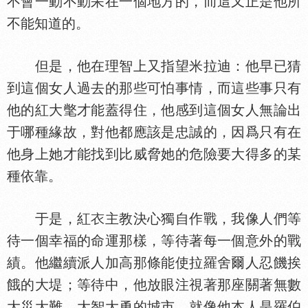
不會一動不動呆在一個地方的，而這又正是他所
不能知道的。
但是，他在理智上又指望米拉迪：他早已猜
到這個女人過去的那些可怕事情，而這些事只有
他的紅大氅才能蓋得住，他感到這個女人無論出
于哪種緣故，對他都應該是忠誠的，因爲只有在
他身上她才能找到比威脅她的危險要大得多的某
種依靠。
于是，紅
主教決心獨自作戰，我像人們等
待一個幸福的命運那樣，等待著每一個意外的戰
績。他繼續派人加高那條能使拉羅舍爾人忍饑挨
餓的大堤；等待中，他放眼注視著那座關著無數
大災大難、大智大勇的城市，就像他本人是羅伯