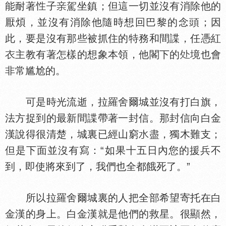
能耐著
子
駕坐鎮；但這一切並沒有消除他的
厭煩，並沒有消除他隨時想回巴黎的念頭；因
此，要是沒有那些被抓住的特務和間諜，任憑紅
主教有著怎樣的想象本領，他閣下的
境也會
非常尴尬的。
可是時光流逝，拉羅舍爾城並沒有打白旗，
法方捉到的最新間諜帶著一封信。那封信向白金
漢說得很清楚，城裏已經山窮
盡，獨木難支；
但是下面並沒有寫：“如果十五日內您的援兵不
到，即使將來到了，我們也全都餓死了。”
所以拉羅舍爾城裏的人把全部希望寄托在白
金漢的身上。白金漢就是他們的救星。很顯然，