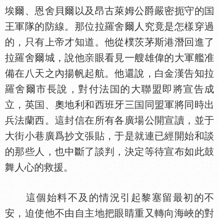
埃爾、恩舍貝爾以及昂古萊姆公爵嚴密扼守的
王軍隊的防線。那位拉羅舍爾人究竟是怎樣穿過
的，只有上帝才知道。他從樸茨茅斯港潛回進了
拉羅舍爾城，說他
眼看見一艘雄偉的大軍艦准
備在八天之內揚帆起航。他還說，白金漢告知拉
羅舍爾市長說，對付法
的大聯盟即將宣告成
立，英
、奧地利和西班牙三
同盟軍將同時出
兵法蘭西。這封信在所有各廣場公開宣讀，並于
大街小巷廣爲抄文張貼，于是就連已經開始和談
的那些人，也中斷了談判，決定等待宣布如此鼓
舞人心的救援。
這個始料不及的情況引起黎塞留最初的不
安，迫使他不由自主地把眼睛重又轉向海峽的對