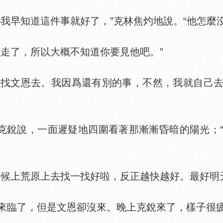
早知道這件事就好了，”克林焦灼地說。“他怎麼沒
走了，所以大概不知道你要見他吧。”
找文恩去。我因爲還有別的事，不然，我就自己
銳說，一面遲疑地四圍看著那漸漸昏暗的陽光；
上荒原上去找一找好啦，反正越快越好。最好明天
臨了，但是文恩卻沒來。晚上克銳來了，樣子很疲