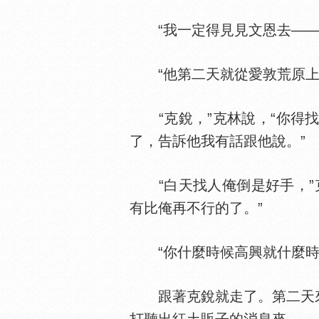
“我一定得見見文恩去——我
“他第二天就從愛敦荒原上
“克銳，”克林說，“你得找
了，告訴他我有話跟他說。”
“白天找人俺倒是好手，”克
有比俺再不行的了。”
“你什麼時候高興就什麼時候
跟著克銳就走了。第二天來