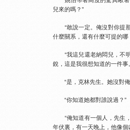
姚伯帶著高度的驚異瞅著克銳
兒來的嗎？”
“敢說一定。俺沒對你提那
什麼關系，還有什麼可提的哪
“我這兒還老納悶兒，不明
銳，這是我很想知道的一件事
“是，克林先生。她沒對俺說
“你知道她都對誰說過？”
“俺知道有一個人，先生，
年伏裏，有一天晚上，他像個