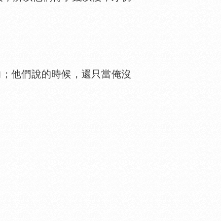
；他們說的時候，還只當俺沒