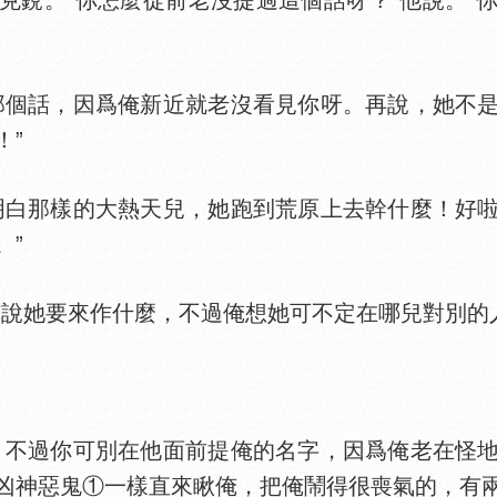
。“你怎麼從前老沒提過這個話呀？”他說。“
個話，因爲俺新近就老沒看見你呀。再說，她不是
！”
白那樣的大熱天兒，她跑到荒原上去幹什麼！好啦
。”
她要來作什麼，不過俺想她可不定在哪兒對別的人
不過你可別在他面前提俺的名字，因爲俺老在怪地
凶神惡鬼①一樣直來瞅俺，把俺鬧得很喪氣的，有