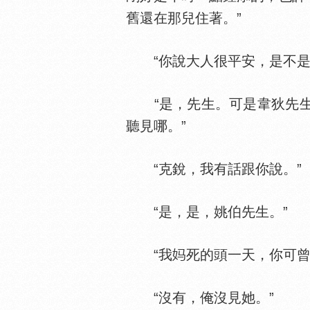
舊還在那兒住著。”
“你說大人很平安，是不是
“是，先生。可是韋狄先生
聽見哪。”
“克銳，我有話跟你說。”
“是，是，姚伯先生。”
“我
死的頭一天，你可曾
“沒有，俺沒見她。”