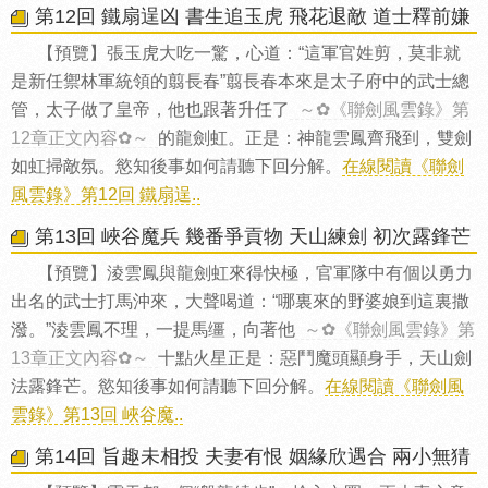
第12回 鐵扇逞凶 書生追玉虎 飛花退敵 道士釋前嫌
【預覽】張玉虎大吃一驚，心道：“這軍官姓剪，莫非就
是新任禦林軍統領的翦長春”翦長春本來是太子府中的武士總
管，太子做了皇帝，他也跟著升任了
～✿《聯劍風雲錄》第
12章正文內容✿～
的龍劍虹。正是：神龍雲鳳齊飛到，雙劍
如虹掃敵氛。慾知後事如何請聽下回分解。
在線閱讀《聯劍
風雲錄》第12回 鐵扇逞..
第13回 峽谷魔兵 幾番爭貢物 天山練劍 初次露鋒芒
【預覽】淩雲鳳與龍劍虹來得快極，官軍隊中有個以勇力
出名的武士打馬沖來，大聲喝道：“哪裏來的野婆娘到這裏撒
潑。”淩雲鳳不理，一提馬缰，向著他
～✿《聯劍風雲錄》第
13章正文內容✿～
十點火星正是：惡鬥魔頭顯身手，天山劍
法露鋒芒。慾知後事如何請聽下回分解。
在線閱讀《聯劍風
雲錄》第13回 峽谷魔..
第14回 旨趣未相投 夫妻有恨 姻緣欣遇合 兩小無猜