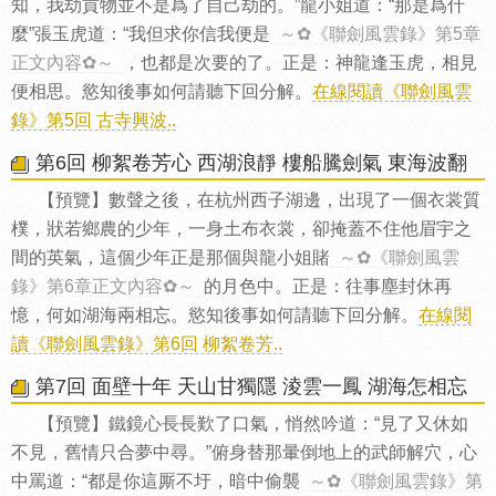
知，我劫貢物並不是爲了自己劫的。”龍小姐道：“那是爲什
麼”張玉虎道：“我但求你信我便是
～✿《聯劍風雲錄》第5章
正文內容✿～
，也都是次要的了。正是：神龍逢玉虎，相見
便相思。慾知後事如何請聽下回分解。
在線閱讀《聯劍風雲
錄》第5回 古寺興波..
第6回 柳絮卷芳心 西湖浪靜 樓船騰劍氣 東海波翻
【預覽】數聲之後，在杭州西子湖邊，出現了一個衣裳質
樸，狀若鄉農的少年，一身土布衣裳，卻掩蓋不住他眉宇之
間的英氣，這個少年正是那個與龍小姐賭
～✿《聯劍風雲
錄》第6章正文內容✿～
的月色中。正是：往事塵封休再
憶，何如湖海兩相忘。慾知後事如何請聽下回分解。
在線閱
讀《聯劍風雲錄》第6回 柳絮卷芳..
第7回 面壁十年 天山甘獨隱 淩雲一鳳 湖海怎相忘
【預覽】鐵鏡心長長歎了口氣，悄然吟道：“見了又休如
不見，舊情只合夢中尋。”俯身替那暈倒地上的武師解穴，心
中罵道：“都是你這厮不圩，暗中偷襲
～✿《聯劍風雲錄》第