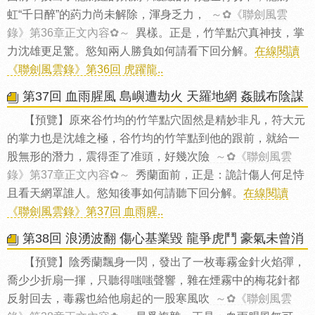
虹“千日醉”的葯力尚未解除，渾身乏力，
～✿《聯劍風雲
錄》第36章正文內容✿～
異樣。正是，竹竿點穴真神技，掌
力沈雄更足驚。慾知兩人勝負如何請看下回分解。
在線閱讀
《聯劍風雲錄》第36回 虎躍龍..
第37回 血雨腥風 島嶼遭劫火 天羅地網 姦賊布陰謀
【預覽】原來谷竹均的竹竿點穴固然是精妙非凡，符大元
的掌力也是沈雄之極，谷竹均的竹竿點到他的跟前，就給一
股無形的潛力，震得歪了准頭，好幾次險
～✿《聯劍風雲
錄》第37章正文內容✿～
秀蘭面前，正是：詭計傷人何足恃
且看天網罩誰人。慾知後事如何請聽下回分解。
在線閱讀
《聯劍風雲錄》第37回 血雨腥..
第38回 浪湧波翻 傷心基業毀 龍爭虎鬥 豪氣未曾消
【預覽】陰秀蘭飄身一閃，發出了一枚毒霧金針火焰彈，
喬少少折扇一揮，只聽得嗤嗤聲響，雜在煙霧中的梅花針都
反射回去，毒霧也給他扇起的一股寒風吹
～✿《聯劍風雲