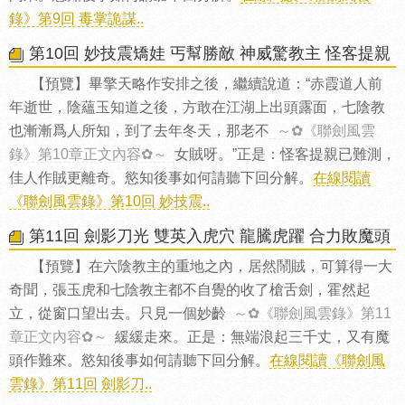
錄》第9回 毒掌詭謀..
第10回 妙技震矯娃 丐幫勝敵 神威驚教主 怪客提親
【預覽】畢擎天略作安排之後，繼續說道：“赤霞道人前
年逝世，陰蘊玉知道之後，方敢在江湖上出頭露面，七陰教
也漸漸爲人所知，到了去年冬天，那老不
～✿《聯劍風雲
錄》第10章正文內容✿～
女賊呀。”正是：怪客提親已難測，
佳人作賊更離奇。慾知後事如何請聽下回分解。
在線閱讀
《聯劍風雲錄》第10回 妙技震..
第11回 劍影刀光 雙英入虎穴 龍騰虎躍 合力敗魔頭
【預覽】在六陰教主的重地之內，居然鬧賊，可算得一大
奇聞，張玉虎和七陰教主都不自覺的收了槍舌劍，霍然起
立，從窗口望出去。只見一個妙齡
～✿《聯劍風雲錄》第11
章正文內容✿～
緩緩走來。正是：無端浪起三千丈，又有魔
頭作難來。慾知後事如何請聽下回分解。
在線閱讀《聯劍風
雲錄》第11回 劍影刀..