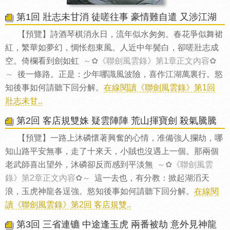
第1回 壯志未甘消 徒嗟往事 豪情難自遣 又涉江湖
【預覽】詩酒琴棋消永日，流年似水匆匆。春花爭似舞裙
紅，繁華如夢幻，惆怅怨東風。人近中年鬓白，卻嗟壯志成
空。倚欄看到劍如虹
～✿《聯劍風雲錄》第1章正文內容✿
～
後一條路。正是：少年哪識風波險，喜作江湖萬裏行。慾
知後事如何請聽下回分解。
在線閱讀《聯劍風雲錄》第1回
壯志未甘..
第2回 客店規雙姝 疑雲陣陣 荒山揮寶劍 殺氣騰騰
【預覽】一路上沐磷懷著興奮的心情，准備強人攔劫，哪
知山路平安無事，走了十來天，小賊也沒遇上一個。那兩個
老武師喜出望外，沐磷卻反而感到平淡無
～✿《聯劍風雲
錄》第2章正文內容✿～
這一去也，有分教：掀起湖滔天
浪，玉虎神龍各逞強。慾知後事如何請聽下回分解。
在線閱
讀《聯劍風雲錄》第2回 客店規雙..
第3回 三省連镳 中途逢玉虎 兩番被劫 意外見神龍