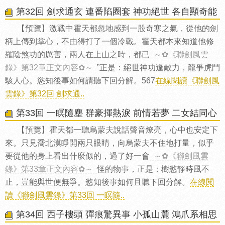
第32回 劍求通玄 連番陷圈套 神功絕世 各自顯奇能
【預覽】激戰中霍天都忽地感到一股奇寒之氣，從他的劍
柄上傳到掌心，不由得打了一個冷戰。霍天都本來知道他修
羅陰煞功的厲害，兩人在上山之時，都已
～✿《聯劍風雲
錄》第32章正文內容✿～
”正是：絕世神功逢敵力，龍爭虎鬥
駭人心。慾知後事如何請聽下回分解。567
在線閱讀《聯劍風
雲錄》第32回 劍求通..
第33回 一瞑隨塵 群豪揮熱淚 前情若夢 二女結同心
【預覽】霍天都一聽烏蒙夫說話聲音燎亮，心中也安定下
來。只見喬北漠睜開兩只眼睛，向烏蒙夫不住地打量，似乎
要從他的身上看出什麼似的，過了好一會
～✿《聯劍風雲
錄》第33章正文內容✿～
怪的物事，正是：樹慾靜時風不
止，豈能與世便無爭。慾知後事如何且聽下回分解。
在線閱
讀《聯劍風雲錄》第33回 一瞑隨..
第34回 西子樓頭 彈痕驚異事 小孤山麓 鴻爪系相思