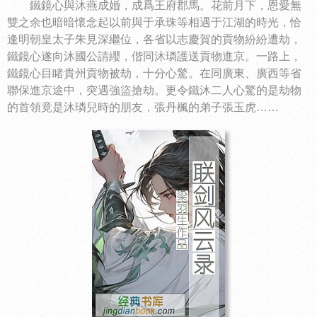
鐵鏡心與沐燕成婚，成爲王府郡馬。花前月下，恩愛無
雙之余也暗暗懷念起以前與于承珠等相遇于江湖的時光，恰
逢明朝皇太子朱見深繼位，各省以志慶賀的貢物紛紛遭劫，
鐵鏡心遂向沐國公請纓，偕同沐璘護送貢物進京。一路上，
鐵鏡心目睹貴州貢物被劫，十分心驚。在同廣東、廣西等省
聯保進京途中，突遇強盜搶劫。更令鐵沐二人心驚的是劫物
的首領竟是沐璘兒時的朋友，張丹楓的弟子張玉虎……