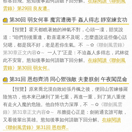
襟各自飛。慾知後事如何請聽下回分解。
在線閱讀《聯劍風
雲錄》第29回 良友遭..
第30回 弱女何辜 魔宮遭黴手 姦人得志 靜室練玄功
【預覽】霍天都瞧著她的神氣不對，心頭一凜，賠笑說
道：“咱們別後重逢，歡喜還來不及呢，怎麼盡說這些傷心話
兒嗯，都是我不好，老是惹你生氣。不
～✿《聯劍風雲錄》
第30章正文內容✿～
一人了”正是：不迫姦人多得志，武林從
此不安甯。慾知後事如何請聽下回分解。
在線閱讀《聯劍風
雲錄》第30回 弱女何..
第31回 恩怨齊消 同心禦強敵 夫妻朕劍 午夜闖昆侖
【預覽】原來喬北漠自敗給張丹楓之後，便回山苦練修羅
陰煞功，他本來已練到了第七重，再進一重，到了第八重便
有走火入魔的危險。他自恃功力深厚，不
～✿《聯劍風雲
錄》第31章正文內容✿～
吊膽提心正是：劍術通玄誰可敵，
又看後輩出英雄。慾知後事如何請聽下回分解。
在線閱讀
《聯劍風雲錄》第31回 恩怨齊..