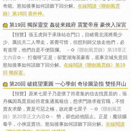
奇能。慾知後事如何請聽下回分解。
在線閱讀《聯劍風雲
錄》第18回 塞外神..
第19回 獨探靈堂 姦徒來鐵府 震驚帝座 豪俠入深宮
【預覽】張玉虎與于承珠站在門口，目睹喬北漠將喬少
少、厲抗天二人帶走，甚覺可惜，但想到師父放走他們，必
有道理，他們自是不便阻攔。
～✿《聯劍風雲錄》第19章正
文內容✿～
打傷呀”正是：卻驚湖海英豪客，底事京城失意回
慾知後事如何請聽下回分解。
在線閱讀《聯劍風雲錄》第19
回 獨探靈..
第20回 破鏡望重圓 一心學劍 奇珍圖染指 雙怪拜山
【預覽】原來七星子乃是懷了符君集的信去找貫居的，張
丹楓因爲貫居給符君集通風報信，想求門路求複官職，不惜
賣友求榮，實是可惡之極，故此要七星子
～✿《聯劍風雲
錄》第20章正文內容✿～
勢，卻也給他阻止。正是：魔頭腦
毒手，小俠逞賣功。慾知後事如何請聽下回分解。
在線閱讀