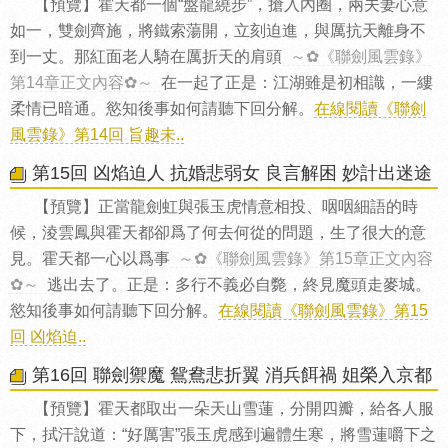
【預覽】霍天都一個“盤龍繞步”，搶入內圈，兩夫妻心意
如一，雙劍齊施，將鐵索蕩開，立刻迫進，與厲抗天離身不
到一丈。那紅面老人騎在厲折天的肩頭
～✿《聯劍風雲錄》
第14章正文內容✿～
在一起了正是：江湖雖是初相識，一縷
柔情已暗通。慾知後事如何請聽下回分解。
在線閱讀《聯劍
風雲錄》第14回 旨趣未..
第15回 凶焰迫人 抗婚悲弱女 良言解困 妙計出迷途
【預覽】正當龍劍虹與張玉虎情意相投、咽咽細語的時
候，淩雲鳳與霍天都卻爲了何去何從的問題，生了很大的意
見。霍天都一心以爲事
～✿《聯劍風雲錄》第15章正文內容
✿～
逃出去了。正是：多行不義必自斃，終見魔頭走麥城。
慾知後事如何請聽下回分解。
在線閱讀《聯劍風雲錄》第15
回 凶焰迫..
第16回 聯劍禦魔 鴛鴦悲折翼 消兵餌禍 姐榮入京都
【預覽】霍天都取出一朵天山雪蓮，分開四瓣，給各人服
下，拭汗說道：“好厲害”張玉虎感到遍體生寒，將雪蓮嚼下之