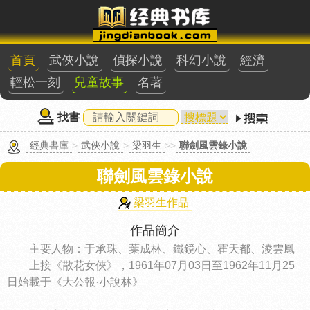
首頁
武俠小說
偵探小說
科幻小說
經濟
輕松一刻
兒童故事
名著
找書
經典書庫
>
武俠小說
>
梁羽生
>>
聯劍風雲錄小說
聯劍風雲錄小說
梁羽生作品
作品簡介
主要人物：于承珠、葉成林、鐵鏡心、霍天都、淩雲鳳
上接《散花女俠》，1961年07月03日至1962年11月25
日始載于《大公報·小說林》