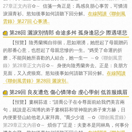
27章正文內容✿～
信箋一角正是：爲感良朋心事苦，可憐清
淚濕青衫。慾知後事如何請聽下回分解。
在線閱讀《聯劍風
雲錄》第27回 心事湧..
第28回 灑淚別情郎 命途多舛 孤身逢惡少 際遇堪悲
【預覽】陰秀蘭獨自徘徊，思如潮湧，她想起了母親贈葯
的那番心意，也想起了母親悲慘的一生。“媽受了命運的折
磨，不能與她所喜歡的人結合，她一生一
～✿《聯劍風雲
錄》第28章正文內容✿～
身便向陰秀蘭奔去。正是：良朋方
見面，又入虎狼窩。慾知後事如何請聽下回分解。
在線閱讀
《聯劍風雲錄》第28回 灑淚別..
第29回 良友遭危 傷心憐簿命 虔心學劍 低首服娥眉
【預覽】婁桐荪道：“請喬公子在令尊面前給我們美言兩
句，就說是石鴻博的弟子婁桐荪和管神龍的弟子東方赫，日
內便要登山給他老人家拜壽。”喬少少道
～✿《聯劍風雲錄》
第29章正文內容✿～
煩你了”正是：夫妻本是同林鳥，何事分