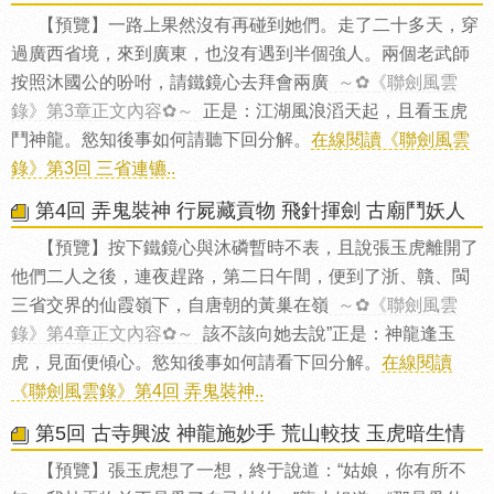
【預覽】一路上果然沒有再碰到她們。走了二十多天，穿
過廣西省境，來到廣東，也沒有遇到半個強人。兩個老武師
按照沐國公的吩咐，請鐵鏡心去拜會兩廣
～✿《聯劍風雲
錄》第3章正文內容✿～
正是：江湖風浪滔天起，且看玉虎
鬥神龍。慾知後事如何請聽下回分解。
在線閱讀《聯劍風雲
錄》第3回 三省連镳..
第4回 弄鬼裝神 行屍藏貢物 飛針揮劍 古廟鬥妖人
【預覽】按下鐵鏡心與沐磷暫時不表，且說張玉虎離開了
他們二人之後，連夜趕路，第二日午間，便到了浙、贛、閩
三省交界的仙霞嶺下，自唐朝的黃巢在嶺
～✿《聯劍風雲
錄》第4章正文內容✿～
該不該向她去說”正是：神龍逢玉
虎，見面便傾心。慾知後事如何請看下回分解。
在線閱讀
《聯劍風雲錄》第4回 弄鬼裝神..
第5回 古寺興波 神龍施妙手 荒山較技 玉虎暗生情
【預覽】張玉虎想了一想，終于說道：“姑娘，你有所不