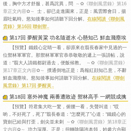
後，胸中方才舒服，甚爲詫異，問
～✿《聯劍風雲錄》第16
章正文內容✿～
士，卻已走進園來，正是：風雲際會日，揚
眉吐氣時。慾知後事如何請聽下回分解。
在線閱讀《聯劍風
雲錄》第16回 聯劍禦..
第17回 夢醒黃粱 功名隨逝水 心懸知己 鮮血濺塵埃
【預覽】鐵鏡心定睛一看，卻原來在翦長春家中見過的一
位禦林軍軍官。那禦林軍軍官恭恭敬敬的遞上一張請帖，說
道：“翦大人請鐵都尉過去，便飯候教。
～✿《聯劍風雲錄》
第17章正文內容✿～
撲通倒地正是：爲報紅顔知己意，不辭
鮮血濺塵埃。慾知後事如何請聽下回分解。
在線閱讀《聯劍
風雲錄》第17回 夢醒黃..
第18回 塞外神魔 兩番遭敗迹 禦林高手 一網競成擒
【預覽】符君集大吃一驚，俯腰一看，失聲叫道：“哎
喲，不好死了，死了”翦長春道：“怎麼死了”心道：“鐵鏡心的
寶劍已給與打歪，劍尖並未刺
～✿《聯劍風雲錄》第18章正
文內容✿～
功力深厚。正是：扭轉陰陽誇本領，妙參六合顯