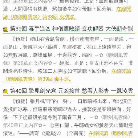
錄》第38章正文內容✿～
最爲複雜。正是：血雨腥風無可
避，人間哪得有桃源。慾知後享如何帚聽下回分解。
在線閱
讀《聯劍風雲錄》第38回 浪湧波..
第39回 毒手逞凶 神僧遭敗績 玄功解困 大俠顯奇能
【預覽】崂山在青島背側，橫亘黃海海岸，一面是海，一
面是山，黃海中大小島嶼，星羅棋布，在山上遠遠望去，宛
如無數屏風，萬峰如屏，千岩競秀，端的
～✿《聯劍風雲
錄》第39章正文內容✿～
經脈。正是：自古正邪不兩立，非
關瑜亮並時生。慾知二人勝敗如何請聽下回分解。
在線閱讀
《聯劍風雲錄》第39回 毒手逞..
第40回 驚見劍光寒 元凶接首 愁看人影沓 一鳳淩雲
【預覽】張丹楓“呼”的一聲，一口氣噴將出來，喬北漠但
覺撲面冰寒，但這股寒流瞬即過去，接著便是春風拂面，好
像一下子從肅殺的隆冬到了陽春三月，
～✿《聯劍風雲錄》
第40章正文內容✿～
心空仁望，牛郎織女卻參差天山望斷意
淒迷。”——調寄《浣溪沙》（全書完）
在線閱讀《聯劍風雲