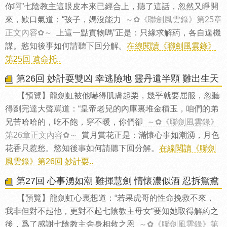
你啊”七陰教主這眼皮本來已經合上，聽了這話，忽然又睜開
來，歎口氣道：“孩子，媽沒能力
～✿《聯劍風雲錄》第25章
正文內容✿～
上這一點貢物嗎”正是：只緣求解葯，各自逞機
謀。慾知後事如何請聽下回分解。
在線閱讀《聯劍風雲錄》
第25回 遺命托..
第26回 妙計耍雙凶 幸逃險地 靈丹遺半顆 難出生天
【預覽】龍劍虹被他嚇得肌膚起栗，幾乎就要屈服，忽聽
得劉完達大聲罵道：“皇帝老兒的內庫裏堆金積玉，咱們的弟
兄苦哈哈的，吃不飽，穿不暖，你們卻
～✿《聯劍風雲錄》
第26章正文內容✿～
賞月賞花正是：滿懷心事如潮湧，月色
花香只惹愁。慾知後事如何請聽下回分解。
在線閱讀《聯劍
風雲錄》第26回 妙計耍..
第27回 心事湧如潮 難揮慧劍 情懷濃似酒 忍拆鴛鴦
【預覽】龍劍虹心裏想道：“若果虎哥的性命挽救不來，
我非但對不起他，更對不起七陰教主母女”要知她取得解葯之
後，爲了感謝七陰教主舍身相救之恩
～✿《聯劍風雲錄》第