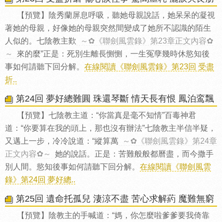
【預覽】陰秀蘭屏息呼吸，聽她母親說話，她呆呆的凝視
著她的母親，好像她的母親突然間變成了她所不認識的陌生
人似的。七陰教主歎
～✿《聯劍風雲錄》第23章正文內容✿
～
來的麼”正是：死別生離長恻恻，一生冤孽幾時休慾知後
事如何請聽下回分解。
在線閱讀《聯劍風雲錄》第23回 受盡
折..
第24回 夢好總難圓 珠還琴斷 情天長有恨 鳳泊鸾飄
【預覽】七陰教主道：“你當真是毫不知情”百毒神君
道：“你要算在我的頭上，那也沒有辦法”七陰教主半信半疑，
又邁上一步，冷冷說道：“縱算萬
～✿《聯劍風雲錄》第24章
正文內容✿～
她的說話。正是：苦難般般都曆盡，而今撒手
別人間。慾知後事如何請聽下回分解。
在線閱讀《聯劍風雲
錄》第24回 夢好總..
第25回 遺命托孤兒 淒涼不盡 苦心求解葯 魔難無窮
【預覽】陰教主的手喊道：“媽，你怎麼啦爹爹要我倚靠