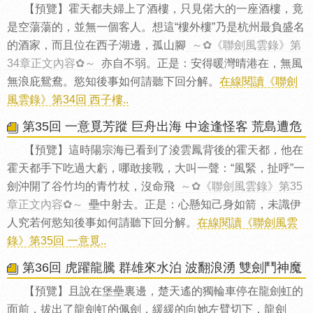
【預覽】霍天都夫婦上了酒樓，只見偌大的一座酒樓，竟
是空蕩蕩的，並無一個客人。想這“樓外樓”乃是杭州最負盛名
的酒家，而且位在西子湖邊，孤山腳
～✿《聯劍風雲錄》第
34章正文內容✿～
亦自不弱。正是：安得暖灣晴港在，無風
無浪庇鴛鴦。慾知後事如何請聽下回分解。
在線閱讀《聯劍
風雲錄》第34回 西子樓..
第35回 一意覓芳蹤 巨舟出海 中途逢怪客 荒島遭危
【預覽】這時陽宗海已看到了淩雲鳳背後的霍天都，他在
霍天都手下吃過大虧，哪敢接戰，大叫一聲：“風緊，扯呼”一
劍沖開了谷竹均的青竹杖，沒命飛
～✿《聯劍風雲錄》第35
章正文內容✿～
壘中射去。正是：心懸知己身如箭，未識伊
人究若何慾知後事如何請聽下回分解。
在線閱讀《聯劍風雲
錄》第35回 一意覓..
第36回 虎躍龍騰 群雄來水泊 波翻浪湧 雙劍鬥神魔
【預覽】且說在堡壘裏邊，楚天遙的獨輪車停在龍劍虹的
面前，拔出了龍劍虹的佩劍，緩緩的向她左臂切下，龍劍