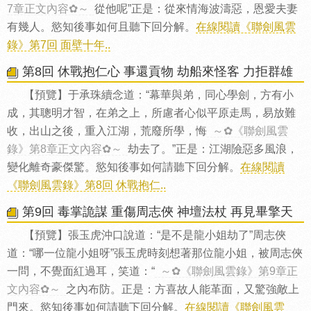
7章正文內容✿～
從他呢”正是：從來情海波濤惡，恩愛夫妻
有幾人。慾知後事如何且聽下回分解。
在線閱讀《聯劍風雲
錄》第7回 面壁十年..
第8回 休戰抱仁心 事還貢物 劫船來怪客 力拒群雄
【預覽】于承珠續念道：“幕華與弟，同心學劍，方有小
成，其聰明才智，在弟之上，所慮者心似平原走馬，易放難
收，出山之後，重入江湖，荒廢所學，悔
～✿《聯劍風雲
錄》第8章正文內容✿～
劫去了。”正是：江湖險惡多風浪，
變化離奇豪傑驚。慾知後事如何請聽下回分解。
在線閱讀
《聯劍風雲錄》第8回 休戰抱仁..
第9回 毒掌詭謀 重傷周志俠 神壇法杖 再見畢擎天
【預覽】張玉虎沖口說道：“是不是龍小姐劫了”周志俠
道：“哪一位龍小姐呀”張玉虎時刻想著那位龍小姐，被周志俠
一問，不覺面紅過耳，笑道：“
～✿《聯劍風雲錄》第9章正
文內容✿～
之內布防。正是：方喜故人能革面，又驚強敵上
門來。慾知後事如何請聽下回分解。
在線閱讀《聯劍風雲