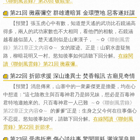
《聯劍風雲錄》第20回 破鏡望..
第21回 黴霧彌空 群雄遭暗算 金環墮地 惡客遂妊謀
【預覽】張玉虎心中有數，知道楚天遙的武功比石鏡涵高
得多，兩人的武功家數也不大相同，看他們的相貌，石鏡涵
越看越似苗人，楚天遙則似是山東漢子，
～✿《聯劍風雲
錄》第21章正文內容✿～
女的蹤迹。正是：山窮水盡疑無
路，柳暗花明又一村。慾知後事如何請聽下回分解。
在線閱
讀《聯劍風雲錄》第21回 黴霧彌..
第22回 折節求援 深山逢異士 焚香報訊 古廟見奇情
【預覽】消息傳來，山寨中的一衆豪傑更是擔憂，均在心
中想道：“這七陰教主與百毒神君乃是師兄妹，想必是百毒神
君特地邀她來的。只百毒神君一人已難
～✿《聯劍風雲錄》
第22章正文內容✿～
的爹爹”正是：生身之父今何在往事傷心
不忍提。慾知後事如何，請聽下回分解。
在線閱讀《聯劍風
雲錄》第22回 折節求..
第23回 受盡折磨 傷心談往事 驚聞噩耗 灑淚哭良朋