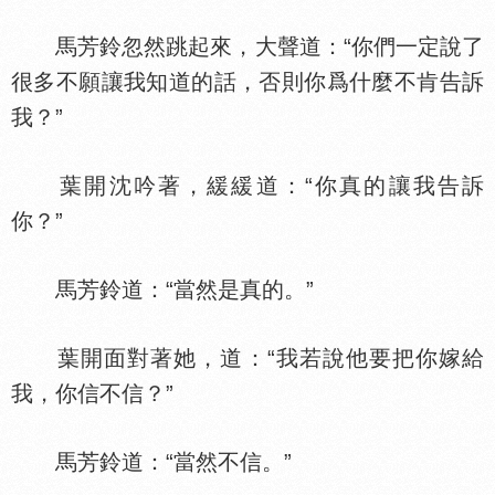
馬芳鈴忽然跳起來，大聲道：“你們一定說了
很多不願讓我知道的話，否則你爲什麼不肯告訴
我？”
葉開沈吟著，緩緩道：“你真的讓我告訴
你？”
馬芳鈴道：“當然是真的。”
葉開面對著她，道：“我若說他要把你嫁給
我，你信不信？”
馬芳鈴道：“當然不信。”