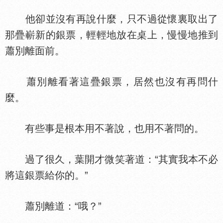
他卻並沒有再說什麼，只不過從懷裏取出了
那疊嶄新的銀票，輕輕地放在桌上，慢慢地推到
蕭別離面前。
蕭別離看著這疊銀票，居然也沒有再問什
麼。
有些事是根本用不著說，也用不著問的。
過了很久，葉開才微笑著道：“其實我本不必
將這銀票給你的。”
蕭別離道：“哦？”