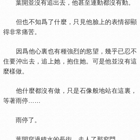
葉開並沒有追出去，他甚至連動都沒有動。
但也不知爲了什麼，只見他臉上的表情卻顯
得非常痛苦。
因爲他心裏也有種強烈的慾望，幾乎已忍不
住要沖出去，追上她，抱住她。可是他並沒有這
麼樣做。
他什麼都沒有做，只是石像般地站在這裏，
等著雨停……
雨停了。
葉開穿過積
的長街，走人了那窄門。