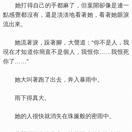
她打得自己的手都麻了，但葉開卻像是連一
點感覺都沒有，還是淡淡地看著她，看著她眼淚
流出來。
她流著淚，跺著腳，大聲道：“你不是人，我
現在才知道你簡直不是個人，我恨你……我恨死
你了……”
她大叫著跑了出去，奔入暴雨中。
雨下得真大。
她的人很快就消失在珠簾般的密雨中。