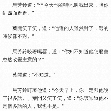
馬芳鈴道：“但今天他卻特地叫我出來，陪你
到四面逛逛。”
葉開笑了笑，道：“他選的人雖然對了，選的
時候卻不對。”
馬芳鈴咬著嘴
，道：“你知不知道他怎麼會
忽然改變主意的？”
葉開道：“不知道。”
馬芳鈴盯著他道：“今天早上，你一定跟他說
了很多話。、葉開又笑了笑，道：“你該知道他不
是個多話的人，我也不是。”