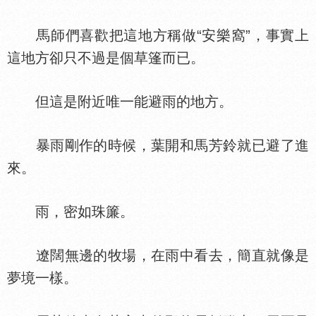
馬師們喜歡把這地方稱做“安樂窩”，事實上
這地方卻只不過是個草篷而已。
但這是附近唯一能避雨的地方。
暴雨剛作的時候，葉開和馬芳鈴就已避了進
來。
雨，密如珠簾。
遼闊無邊的牧場，在雨中看去，簡直就像是
夢境一樣。