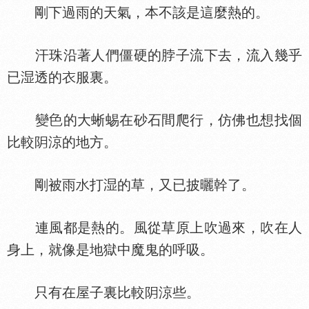
剛下過雨的天氣，本不該是這麼熱的。
汗珠沿著人們僵硬的脖子流下去，流入幾乎
已
透的
服裏。
變
的大蜥蜴在砂石間爬行，仿佛也想找個
比較
涼的地方。
剛被雨
打
的草，又已披曬幹了。
連風都是熱的。風從草原上吹過來，吹在人
身上，就像是地獄中魔鬼的呼吸。
只有在屋子裏比較
涼些。