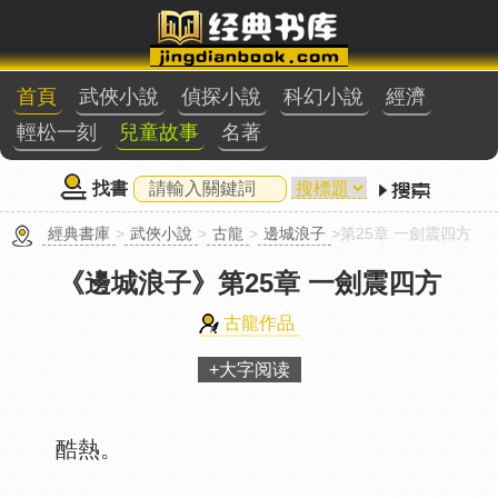
首頁
武俠小說
偵探小說
科幻小說
經濟
輕松一刻
兒童故事
名著
找書
經典書庫
>
武俠小說
>
古龍
>
邊城浪子
>第25章 一劍震四方
《邊城浪子》
第25章 一劍震四方
古龍作品
+大字阅读
酷熱。