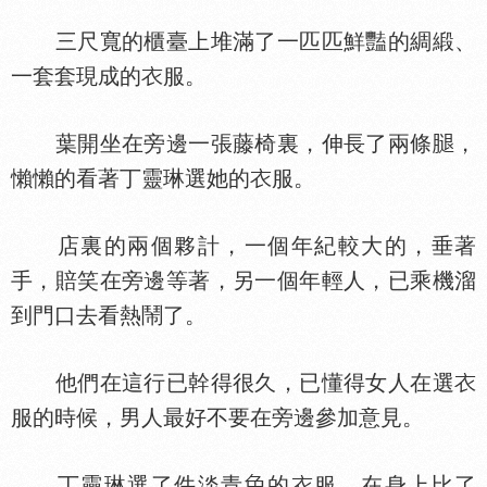
三尺寬的櫃臺上堆滿了一匹匹鮮豔的綢緞、
一套套現成的
服。
葉開坐在旁邊一張藤椅裏，伸長了兩條
，
懶懶的看著丁靈琳選她的
服。
店裏的兩個夥計，一個年紀較大的，垂著
手，賠笑在旁邊等著，另一個年輕人，已乘機溜
到門口去看熱鬧了。
他們在這行已幹得很久，已懂得女人在選
服的時候，男人最好不要在旁邊參加意見。
丁靈琳選了件淡青
的
服，在身上比了