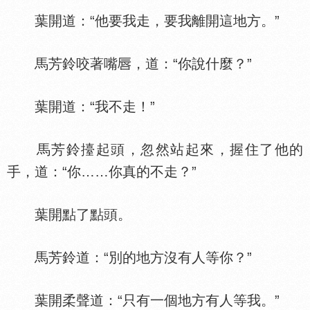
葉開道：“他要我走，要我離開這地方。”
馬芳鈴咬著嘴
，道：“你說什麼？”
葉開道：“我不走！”
馬芳鈴擡起頭，忽然站起來，握住了他的
手，道：“你……你真的不走？”
葉開點了點頭。
馬芳鈴道：“別的地方沒有人等你？”
葉開柔聲道：“只有一個地方有人等我。”