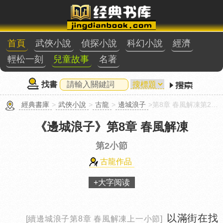
首頁
武俠小說
偵探小說
科幻小說
經濟
輕松一刻
兒童故事
名著
找書
經典書庫
>
武俠小說
>
古龍
>
邊城浪子
>第8章 春風解凍第2小節
《邊城浪子》
第8章 春風解凍
第2小節
古龍作品
+大字阅读
以滿街在找
[續邊城浪子第8章 春風解凍上一小節]