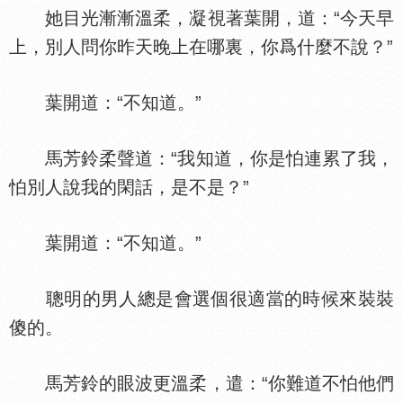
她目光漸漸溫柔，凝視著葉開，道：“今天早
上，別人問你昨天晚上在哪裏，你爲什麼不說？”
葉開道：“不知道。”
馬芳鈴柔聲道：“我知道，你是怕連累了我，
怕別人說我的閑話，是不是？”
葉開道：“不知道。”
聰明的男人總是會選個很適當的時候來裝裝
傻的。
馬芳鈴的眼波更溫柔，遣：“你難道不怕他們