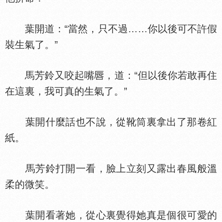
葉開道：“當然，只不過……你以後可不許假
裝生氣了。”
馬芳鈴又咬起嘴
，道：“但以後你若敢再住
在這裏，我可真的生氣了。”
葉開什麼話也不說，從靴筒裏拿出了那卷紅
紙。
馬芳鈴打開一看，臉上立刻又露出春風般溫
柔的微笑。
葉開看著她，從心裏覺得她真是個很可愛的