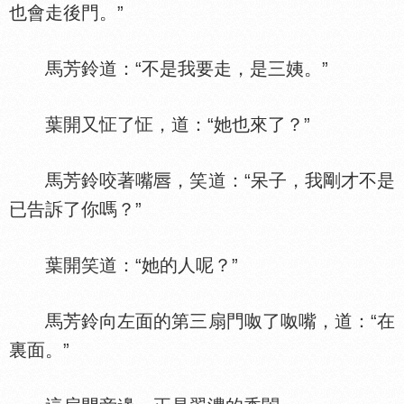
也會走後門。”
馬芳鈴道：“不是我要走，是三姨。”
葉開又怔了怔，道：“她也來了？”
馬芳鈴咬著嘴
，笑道：“呆子，我剛才不是
已告訴了你嗎？”
葉開笑道：“她的人呢？”
馬芳鈴向左面的第三扇門呶了呶嘴，道：“在
裏面。”