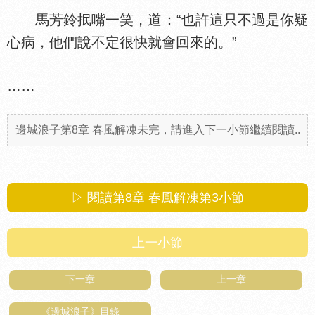
馬芳鈴抿嘴一笑，道：“也許這只不過是你疑
心病，他們說不定很快就會回來的。”
……
邊城浪子第8章 春風解凍未完，請進入下一小節繼續閱讀..
▷ 閱讀第8章 春風解凍第
3
小節
上一小節
下一章
上一章
《邊城浪子》目錄