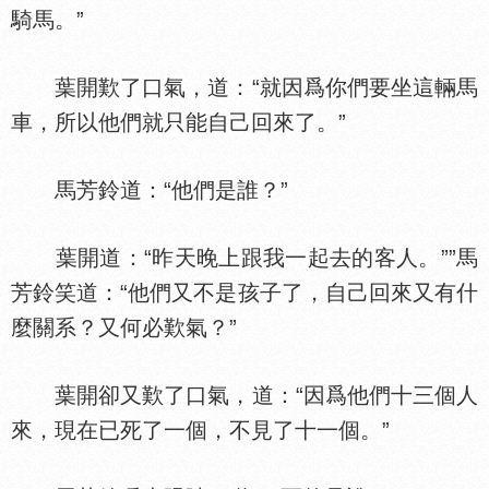
騎馬。”
葉開歎了口氣，道：“就因爲你們要坐這輛馬
車，所以他們就只能自己回來了。”
馬芳鈴道：“他們是誰？”
葉開道：“昨天晚上跟我一起去的客人。””馬
芳鈴笑道：“他們又不是孩子了，自己回來又有什
麼關系？又何必歎氣？”
葉開卻又歎了口氣，道：“因爲他們十三個人
來，現在已死了一個，不見了十一個。”