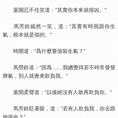
葉開忍不住笑道：“其實你本來就很凶。”
馬芳鈴嫣然一笑，道：“其實有時我跟你生
氣，根本就是假的。”
時開道：“爲什麼要假裝生氣？”
馬勞鈴道：“因爲……我總覺得若不時常發發
脾氣，別人就會來欺負我。”
葉開柔聲道：“以後絕沒有人敢再欺負你。”
馬芳鈴眨著眼，道：“若有人欺負我，你去跟
他拼命？”