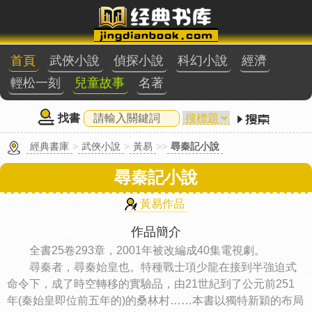
首頁
武俠小說
偵探小說
科幻小說
經濟
輕松一刻
兒童故事
名著
找書
經典書庫
>
武俠小說
>
黃易
>>
尋秦記小說
尋秦記小說
黃易作品
作品簡介
全書25卷293章，2001年被改編成40集電視劇。
尋秦者，尋秦始皇也。特種戰士項少龍在接到半強迫式
命令下，成了時空轉移的實驗品，由21世紀到了公元前251
年(秦始皇即位前五年的)的桑林村……本書以獨特新穎的布局