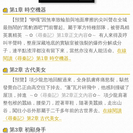
第1章 時空機器
【預覽】“咿嘎”因煞車致輪胎與地面摩擦的尖叫聲在全城
最熱鬧的“黑豹酒吧”門前響起。屬于軍方特種部隊，被譽爲精
英裏精英
～✿《尋秦記》第1章正文內容✿～
有人來得及哼
叫半聲時，整座深藏地底的實驗室被強裂的爆炸分解成分
子，連半點渣滓都沒有留下來，當然亦沒有人能活命。
在線
閱讀《尋秦記》第1章 時空機器..
第2章 古代美女
【預覽】項少龍忽地回醒過來，全身肌膚疼痛慾裂，駭然
發覺自己正由高空往下掉去。“蓬”瓦片碎飛中，他感到撞破了
屋頂，掉進
～✿《尋秦記》第2章正文內容✿～
項少龍肩著
整包袱的蠶絲，腰柴刀，蹬著草鞋，隨著美蠶娘，走出山
谷，闖往小谷外那屬于二千多年前的古世界去。
在線閱讀
《尋秦記》第2章 古代美女..
第3章 初顯身手