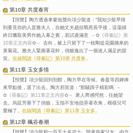
第10章 共度春宵
【預覽】陶方透過車窗低聲向項少龍道：“我知少龍早猜
到要見你的人是雅夫人，自她丈夫趙括戰死長平後，這蕩婦
終日獵取美男作她入幕之賓，若試過滿意
～✿《尋秦記》第
10章正文內容✿～
去向，被上只留下了一枝剛從花園摘來的
黃菊花。雅夫人緊握著花幹，俏臉逸出了一個迷人滿足的甜
笑。
在線閱讀《尋秦記》第10章 共度春..
第11章 玉女多情
【預覽】項少龍回到別館，陶方早在等候。春盈等四婢捧
來早點後，退了出去。陶方邪笑道：“那騒蹄子精彩嗎
～
✿《尋秦記》第11章正文內容✿～
衆人齊感愕然，往她望
去。烏廷芳垂下了俏臉，玉指不安地扭弄著衣角，模樣兒可
愛極了。
在線閱讀《尋秦記》第11章 玉女多..
第12章 楓谷春潮
【預覽】項少龍和一百五十名武士，陪著烏家父女，由北