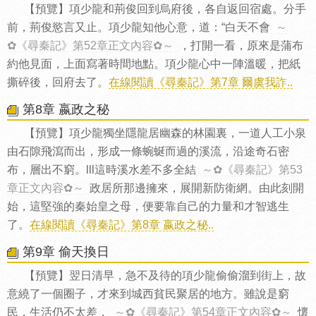
【預覽】項少龍和荊俊回到烏府後，各自返回宿處。分手
前，荊俊慾言又止。項少龍知他心意，道：“白天不會
～
✿《尋秦記》第52章正文內容✿～
，打開一看，原來是蒲布
約他見面，上面寫著時間地點。項少龍心中一陣溫暖，把紙
撕碎後，回府去了。
在線閱讀《尋秦記》第7章 爾虞我詐..
第8章 嬴政之秘
【預覽】項少龍獨坐隱龍居幽森的林園裏，一道人工小泉
由石隙飛瀉而出，形成一條蜿蜒而過的溪流，沿途奇石密
布，層出不窮。lll這時溪水差不多全結
～✿《尋秦記》第53
章正文內容✿～
政居所那邊擁來，展開新防衛網。由此刻開
始，這堅強的秦始皇之母，便要靠自己的力量和才智逃生
了。
在線閱讀《尋秦記》第8章 嬴政之秘..
第9章 偷天換日
【預覽】翌日清早，急不及待的項少龍偷偷溜到街上，故
意繞了一個圈子，才來到城西貧民聚居的地方。雖說是窮
民，生活仍不太差，
～✿《尋秦記》第54章正文內容✿～
懷