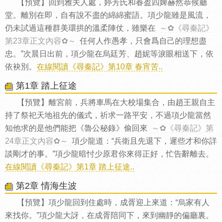
【預覽】回到雅夫人處，婷芳氏和春盈四婢赫然恭候廳
堂。離別在即，自有說不盡的綿綿蜜語。項少龍雖是風流，
仍未試過這種群美環拱的溫柔陣仗，雖樂在
～✿《尋秦記》
第23章正文內容✿～
任何人作愚孝，只會爲自己的理想盡
忠。”次晨日出前，項少龍在烏廷芳、趙妮等淚眼相送下，依
依袂別。
在線閱讀《尋秦記》第10章 春宵苦..
第1章 踏上征途
【預覽】離宮前，兵將車馬在大校場集合，由趙王親自主
持了祭祀天地祖先的儀式，祈求一路平安，不過項少龍當然
知他求的是他們能把《魯公秘錄》偷回來
～✿《尋秦記》第
24章正文內容✿～
項少龍道：“兵衛且先退下，遲些才和你詳
談剛才的事。”項少龍暗忖少原君你來得正好，忙告辭離去。
在線閱讀《尋秦記》第1章 踏上征途..
第2章 情海生波
【預覽】項少龍回到住處時，成胥迎上來道：“烏家有人
來找你。”項少龍大訝，在成胥陪同下，來到幽靜的偏廳裏。