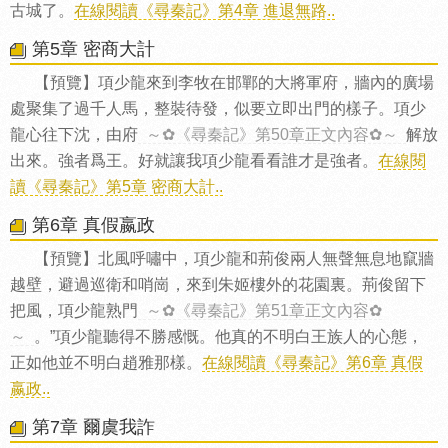
古城了。
在線閱讀《尋秦記》第4章 進退無路..
第5章 密商大計
【預覽】項少龍來到李牧在邯鄲的大將軍府，牆內的廣場
處聚集了過千人馬，整裝待發，似要立即出門的樣子。項少
龍心往下沈，由府
～✿《尋秦記》第50章正文內容✿～
解放
出來。強者爲王。好就讓我項少龍看看誰才是強者。
在線閱
讀《尋秦記》第5章 密商大計..
第6章 真假嬴政
【預覽】北風呼嘯中，項少龍和荊俊兩人無聲無息地竄牆
越壁，避過巡衛和哨崗，來到朱姬樓外的花園裏。荊俊留下
把風，項少龍熟門
～✿《尋秦記》第51章正文內容✿
～
。”項少龍聽得不勝感慨。他真的不明白王族人的心態，
正如他並不明白趙雅那樣。
在線閱讀《尋秦記》第6章 真假
嬴政..
第7章 爾虞我詐