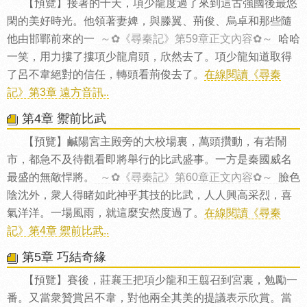
【預覽】接著的十天，項少龍度過了來到這古強國後最悠
閑的美好時光。他領著妻婢，與滕翼、荊俊、烏卓和那些隨
他由邯鄲前來的一
～✿《尋秦記》第59章正文內容✿～
哈哈
一笑，用力摟了摟項少龍肩頭，欣然去了。項少龍知道取得
了呂不韋絕對的信任，轉頭看荊俊去了。
在線閱讀《尋秦
記》第3章 遠方音訊..
第4章 禦前比武
【預覽】鹹陽宮主殿旁的大校場裏，萬頭攢動，有若鬧
市，都急不及待觀看即將舉行的比武盛事。一方是秦國威名
最盛的無敵悍將。
～✿《尋秦記》第60章正文內容✿～
臉色
陰沈外，衆人得睹如此神乎其技的比武，人人興高采烈，喜
氣洋洋。一場風雨，就這麼安然度過了。
在線閱讀《尋秦
記》第4章 禦前比武..
第5章 巧結奇緣
【預覽】賽後，莊襄王把項少龍和王翦召到宮裏，勉勵一
番。又當衆贊賞呂不韋，對他兩全其美的提議表示欣賞。當