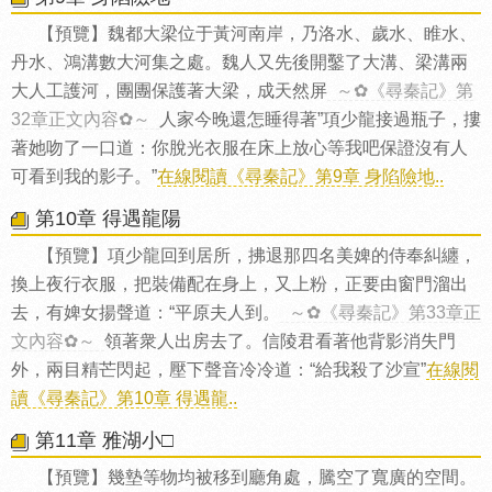
【預覽】魏都大梁位于黃河南岸，乃洛水、歲水、睢水、
丹水、鴻溝數大河集之處。魏人又先後開鑿了大溝、梁溝兩
大人工護河，團團保護著大梁，成天然屏
～✿《尋秦記》第
32章正文內容✿～
人家今晚還怎睡得著”項少龍接過瓶子，摟
著她吻了一口道：你脫光衣服在床上放心等我吧保證沒有人
可看到我的影子。”
在線閱讀《尋秦記》第9章 身陷險地..
第10章 得遇龍陽
【預覽】項少龍回到居所，拂退那四名美婢的侍奉糾纏，
換上夜行衣服，把裝備配在身上，又上粉，正要由窗門溜出
去，有婢女揚聲道：“平原夫人到。
～✿《尋秦記》第33章正
文內容✿～
領著衆人出房去了。信陵君看著他背影消失門
外，兩目精芒閃起，壓下聲音冷冷道：“給我殺了沙宣”
在線閱
讀《尋秦記》第10章 得遇龍..
第11章 雅湖小□
【預覽】幾墊等物均被移到廳角處，騰空了寬廣的空間。