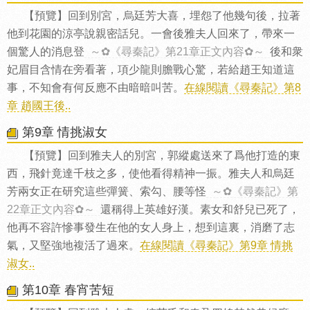
【預覽】回到別宮，烏廷芳大喜，埋怨了他幾句後，拉著
他到花園的涼亭說親密話兒。一會後雅夫人回來了，帶來一
個驚人的消息登
～✿《尋秦記》第21章正文內容✿～
後和衆
妃眉目含情在旁看著，項少龍則膽戰心驚，若給趙王知道這
事，不知會有何反應不由暗暗叫苦。
在線閱讀《尋秦記》第8
章 趙國王後..
第9章 情挑淑女
【預覽】回到雅夫人的別宮，郭縱處送來了爲他打造的東
西，飛針竟達千枝之多，使他看得精神一振。雅夫人和烏廷
芳兩女正在研究這些彈簧、索勾、腰等怪
～✿《尋秦記》第
22章正文內容✿～
還稱得上英雄好漢。素女和舒兒已死了，
他再不容許慘事發生在他的女人身上，想到這裏，消磨了志
氣，又堅強地複活了過來。
在線閱讀《尋秦記》第9章 情挑
淑女..
第10章 春宵苦短