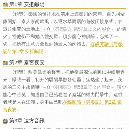
第1章 安抵鹹陽
【預覽】秦國的發祥地在渭水上遊秦川的東岸。自先祖蜚
廉開始，秦人崇尚武風，以逐水草而居的遊牧氏族形式，在
這片艱苦的土地上
～✿《尋秦記》第57章正文內容✿～
的情
火，怪他仍不和她合體交歡。項少龍心神俱醉，忘掉了一
切，把所有注意力全投到她迷人的肉體去。
在線閱讀《尋秦
記》第1章 安抵鹹陽..
第2章 秦宮夜宴
【預覽】甜美嬌柔的聲音，把他從最深沈的睡眠中喚醒過
來，睜眼一看，初升的驕陽早散發朝霞，猛然坐了起來。美
麗的三公主趙倩嚇
～✿《尋秦記》第58章正文內容✿～
項少
龍心中苦笑，知道自己已給卷進了秦廷的權力鬥爭中。這或
者就是人在江湖，身不由己吧
在線閱讀《尋秦記》第2章 秦
宮夜宴..
第3章 遠方音訊