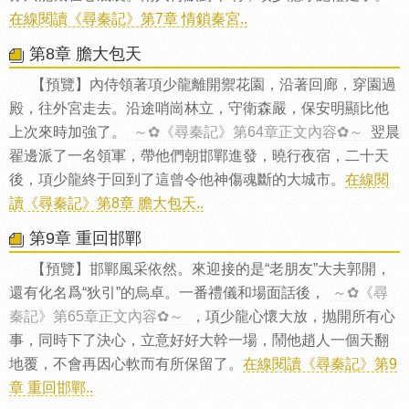
在線閱讀《尋秦記》第7章 情鎖秦宮..
第8章 膽大包天
【預覽】內侍領著項少龍離開禦花園，沿著回廊，穿園過
殿，往外宮走去。沿途哨崗林立，守衛森嚴，保安明顯比他
上次來時加強了。
～✿《尋秦記》第64章正文內容✿～
翌晨
翟邊派了一名領軍，帶他們朝邯鄲進發，曉行夜宿，二十天
後，項少龍終于回到了這曾令他神傷魂斷的大城市。
在線閱
讀《尋秦記》第8章 膽大包天..
第9章 重回邯鄲
【預覽】邯鄲風采依然。來迎接的是“老朋友”大夫郭開，
還有化名爲“狄引”的烏卓。一番禮儀和場面話後，
～✿《尋
秦記》第65章正文內容✿～
，項少龍心懷大放，抛開所有心
事，同時下了決心，立意好好大幹一場，鬧他趙人一個天翻
地覆，不會再因心軟而有所保留了。
在線閱讀《尋秦記》第9
章 重回邯鄲..