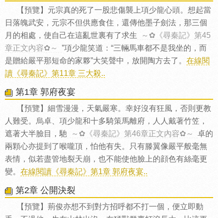
【預覽】元宗真的死了一股悲傷襲上項少龍心頭。想起當
日落魄武安，元宗不但供應食住，還傳他墨子劍法，那三個
月的相處，使自己在這亂世裏有了求生
～✿《尋秦記》第45
章正文內容✿～
”項少龍笑道：“三輛馬車都不是我坐的，而
是贈給嚴平那短命的家夥”大笑聲中，放開陶方去了。
在線閱
讀《尋秦記》第11章 三大殺..
第1章 郭府夜宴
【預覽】細雪漫漫，天氣嚴寒。幸好沒有狂風，否則更教
人難受。烏卓、項少龍和十多騎策馬離府，人人戴著竹笠，
遮著大半臉目，馳
～✿《尋秦記》第46章正文內容✿～
卓的
兩顆心亦提到了喉嚨頂，怕他有失。只有滕翼像嚴平般毫無
表情，似若盡管地裂天崩，也不能使他臉上的顔色有絲毫更
變。
在線閱讀《尋秦記》第1章 郭府夜宴..
第2章 公開決裂
【預覽】荊俊亦想不到對方招呼都不打一個，便立即動