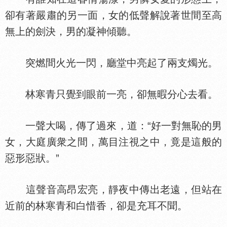
卻有著嚴肅的另一面，女的低聲解說著世間至高
無上的劍決，男的凝神傾聽。
突燃間火光一閃，廳堂中亮起了兩支燭光。
林寒青只覺到眼前一亮，卻無暇分心去看。
一聲大喝，傳了過來，道：“好一對無恥的男
女，大庭廣衆之間，萬目注視之中，竟是這般的
惡形惡狀。”
這聲音高昂宏亮，靜夜中傳出老遠，但站在
近前的林寒青和白惜香，卻是充耳不聞。