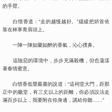
的手臂。
白惜香道：“走的越慢越好。”緩緩把
首依
靠在林寒青肩頭上。
一陣一陣如蘭如醉的香氣，沁心撲鼻。
這險惡的環境中，步步充滿殺機，但也蕩漾
著春情蜜意。
白惜香低聲嚴肅的說道：“這祠堂大門，距那
正中的廳堂，有三丈以上的距離，你必須設法走
滿百步以上，我要附在你身邊，講給你聽……”