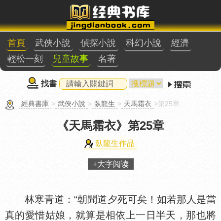
首頁
武俠小說
偵探小說
科幻小說
經濟
輕松一刻
兒童故事
名著
找書
經典書庫
>
武俠小說
>
臥龍生
>
天馬霜衣
>第25章
《天馬霜衣》
第25章
臥龍生作品
+大字阅读
林寒青道：“朝聞道夕死可矣！如若那人是當
真的愛惜姑娘，就算是相依上一日半天，那也將