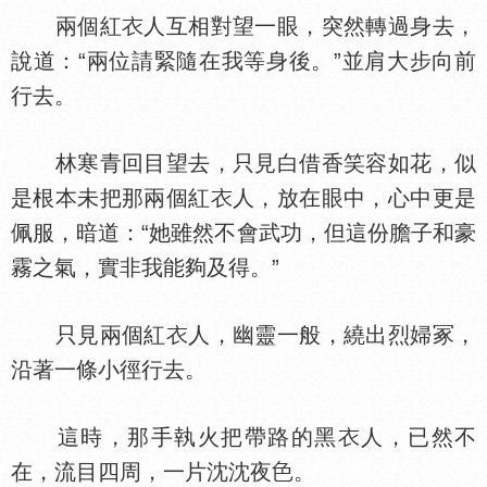
兩個紅
人互相對望一眼，突然轉過身去，
說道：“兩位請緊隨在我等身後。”並肩大步向前
行去。
林寒青回目望去，只見白借香笑容如花，似
是根本未把那兩個紅
人，放在眼中，心中更是
佩服，暗道：“她雖然不會武功，但這份膽子和豪
霧之氣，實非我能夠及得。”
只見兩個紅
人，幽靈一般，繞出烈婦冢，
沿著一條小徑行去。
這時，那手執火把帶路的黑
人，已然不
在，流目四周，一片沈沈夜
。