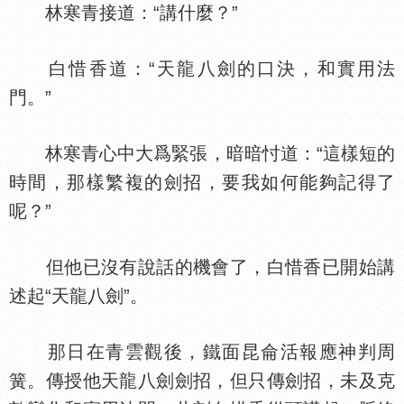
林寒青接道：“講什麼？”
白惜香道：“天龍八劍的口決，和實用法
門。”
林寒青心中大爲緊張，暗暗忖道：“這樣短的
時間，那樣繁複的劍招，要我如何能夠記得了
呢？”
但他已沒有說話的機會了，白惜香已開始講
述起“天龍八劍”。
那日在青雲觀後，鐵面昆侖活報應神判周
簧。傳授他天龍八劍劍招，但只傳劍招，未及克