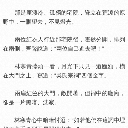
那是座淒冷、孤獨的宅院，聳立在荒涼的原
野中，一眼望去，不見燈光。
兩位紅
人行近那宅院後，霍然分開，排列
在兩側，齊聲說道：“兩位自己進去吧！”
林寒青擡頭一看，月光下只見一道匾額，橫
在大門之上。寫道：“吳氏宗祠”四個金字。
兩扇紅
的大門，敞開著，但祠中的廳廂，
卻是一片黑暗、沈寂。
林寒青心中暗暗忖迢：“如若他們在這詞中埋