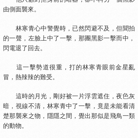
由側面襲來。
林寒青心中警覺時，已然閃避不及，但聞拍
的一聲，左臉上中了一擊，那團黑影一擊而中，
閃電退了回去。
這一擊勢道很重，打的林寒青眼前金星亂
冒，熱辣辣的難受。
這時的月光，剛好被一片浮雲遮住，夜
灰
暗，視線不清，林寒青中了一擊，竟是未能看清
楚那襲來之物，隱隱之間，覺出那似是飛鳥一類
的動物。