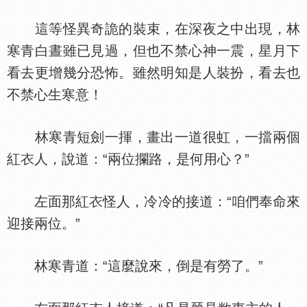
這等怪異奇詭的裝束，在深夜之中出現，林
寒青白晝雖已見過，但也不禁心神一震，星月下
看去更增幾分恐怖。雖然明知是人裝扮，看去也
不禁心生寒意！
林寒青短劍一揮，畫出一道很虹，一擋兩個
紅
人，說道：“兩位攔路，是何用心？”
左面那紅
怪人，冷冷的接道：“咱們奉命來
迎接兩位。”
林寒青道：“這麼說來，倒是有勞了。”