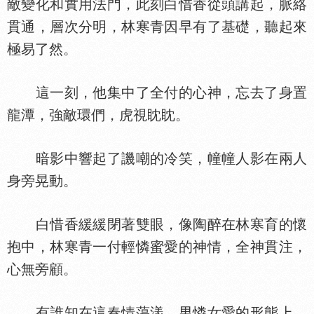
敵變化和實用法門，此刻白惜香從頭講起，脈絡
貫通，層次分明，林寒青因早有了基礎，聽起來
極易了然。
這一刻，他集中了全付的心神，忘去了身置
龍潭，強敵環們，虎視眈眈。
暗影中響起了譏嘲的冷笑，幢幢人影在兩人
身旁晃動。
白惜香緩緩閉著雙眼，像陶醉在林寒育的懷
抱中，林寒青一付輕憐蜜愛的神情，全神貫注，
心無旁顧。
有誰知在這春情蕩漾，男憐女愛的形態上，