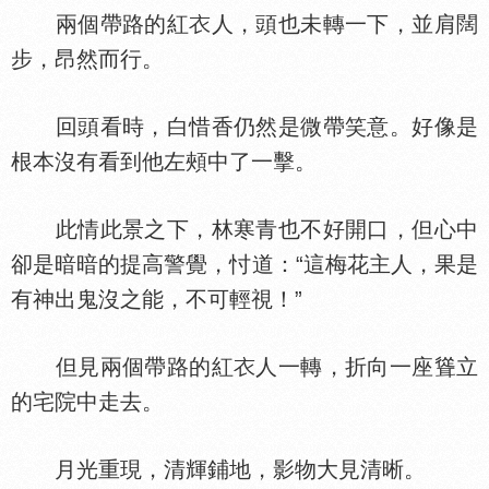
兩個帶路的紅
人，頭也未轉一下，並肩闊
步，昂然而行。
回頭看時，白惜香仍然是微帶笑意。好像是
根本沒有看到他左頰中了一擊。
此情此景之下，林寒青也不好開口，但心中
卻是暗暗的提高警覺，忖道：“這梅花主人，果是
有神出鬼沒之能，不可輕視！”
但見兩個帶路的紅
人一轉，折向一座聳立
的宅院中走去。
月光重現，清輝鋪地，影物大見清晰。