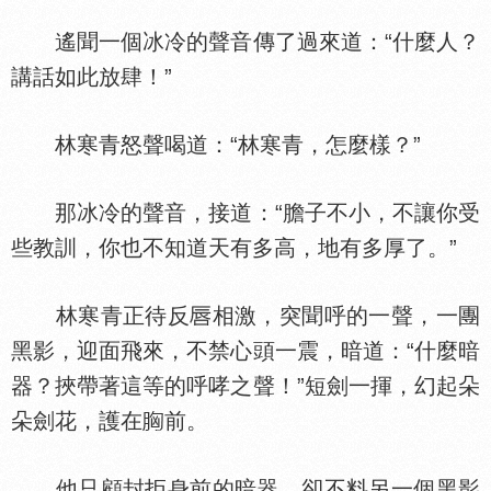
遙聞一個冰冷的聲音傳了過來道：“什麼人？
講話如此放肆！”
林寒青怒聲喝道：“林寒青，怎麼樣？”
那冰冷的聲音，接道：“膽子不小，不讓你受
些教訓，你也不知道天有多高，地有多厚了。”
林寒青正待反
相激，突聞呼的一聲，一團
黑影，迎面飛來，不禁心頭一震，暗道：“什麼暗
器？挾帶著這等的呼哮之聲！”短劍一揮，幻起朵
朵劍花，護在
前。
他只顧封拒身前的暗器，卻不料另一個黑影