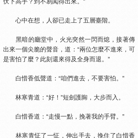
伏下高手？到不易闖得出來。”
心中在想，人卻已走上了五層臺階。
黑暗的廳堂中，火光突然一閃而熄，接著傳
出來一個尖脆的聲音，道：“兩位怎麼不進來，可
是害怕了麼？此刻還來得及全身而退。”
白惜香低聲道：“咱們進去，不要害怕。”
林寒青道：“好！”短劍護
，大步而入。
白惜香道：“走慢一點，挽著我的手臂。”
林寒青怔了一怔，伸出手去，挽住了白惜香