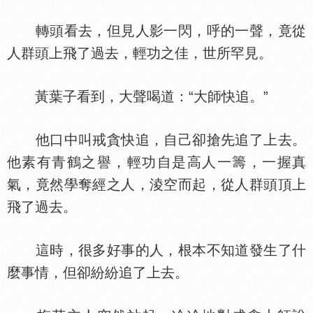
轉頭看去，但見人影一閃，呼的一聲，竟從
人群頭上飛了過去，輕功之佳，世所罕見。
黃葉子看到，大聲喝道：“大師快追。”
他口中叫戒貪快追，自己卻搶先追了上去。
他素有青鶴之譽，輕功自是高人一籌，一握真
氣，竟然學奪經之人，淩空而起，從人群頭頂上
飛了過去。
這時，很多好事的人，根本不知道發生了什
麼事情，但卻紛紛追了上去。