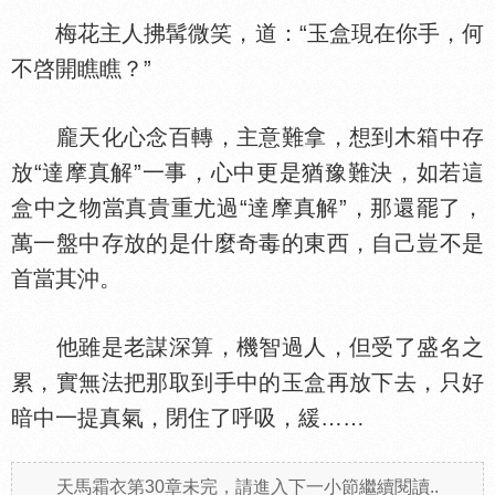
梅花主人拂髯微笑，道：“玉盒現在你手，何
不啓開瞧瞧？”
龐天化心念百轉，主意難拿，想到木箱中存
放“達摩真解”一事，心中更是猶豫難決，如若這
盒中之物當真貴重尤過“達摩真解”，那還罷了，
萬一盤中存放的是什麼奇毒的東西，自己豈不是
首當其沖。
他雖是老謀深算，機智過人，但受了盛名之
累，實無法把那取到手中的玉盒再放下去，只好
暗中一提真氣，閉住了呼吸，緩……
天馬霜衣第30章未完，請進入下一小節繼續閱讀..