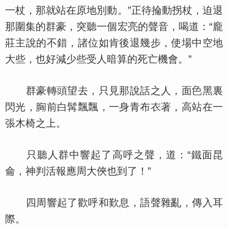
一杖，那就站在原地別動。”正待掄動拐杖，迫退
那圍集的群豪，突聽一個宏亮的聲音，喝道：“龐
莊主說的不錯，諸位如肯後退幾步，使場中空地
大些，也好減少些受人暗算的死亡機會。”
群豪轉頭望去，只見那說話之人，面
黑裏
閃光，
前白髯飄飄，一身青布
著，高站在一
張木椅之上。
只聽人群中響起了高呼之聲，道：“鐵面昆
侖，神判活報應周大俠也到了！”
四周響起了歡呼和歎息，語聲雜亂，傳入耳
際。