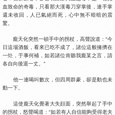
血致命的奇毒，只看那大漢毒刀穿掌後，連手掌
還未收回，人已氣絕而死，心中無不暗暗的震
驚。
龐天化突然一頓手中的拐杖，高聲說道：“今
日這場酒飯，看來已吃不成了，諸位這般擁擠在
一
，于事何補，如若諸位肯聽我龐某之言，請
各自向後退一丈。”
他一連喝叫數次，但四周群豪，卻是動也未
動一下。
這使龐天化覺著大失顔面，突然舉起了手中
的拐杖，怒聲喝道：“如若有人自信能夠受得老夫