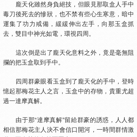
龐天化雖然身負絕技，但眼見那取盒人手中
毒刀後死去的慘狀，也不禁有些心生寒意，暗中
運集了功力戒備，緩緩伸出左手，向那玉盒抓
去，雙目中神光如電，環視四周。
這次倒是出了龐天化意料之外，竟是毫無阻
攔的把玉盒取到手中。
四周群豪眼看玉盒到了龐天化的手中，登時
憶起那梅花主人之言，玉盒中的存物，貴重尤超
過一達摩真解。
由于那“達摩真解”留給群豪的誘惑，人人都
相信那梅花主人決不會信口開河，一時間群情激