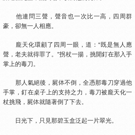
他連問三聲，聲音也一次比一高，四周群
豪，卻無一人相應。
龐天化環顧了四周一眼，道：“既是無人應
聲，老夫就得罪了。”拐杖一揚，挑開釘在那入手
掌上的毒刀。
那人氣絕後，屍
不倒，全憑那毒刀穿過他
手掌，釘在桌子上的支持之力，毒刀被龐天化一
杖挑飛，屍
就隨著倒了下去。
日光下，只見那碧玉盒泛起一片翠光。