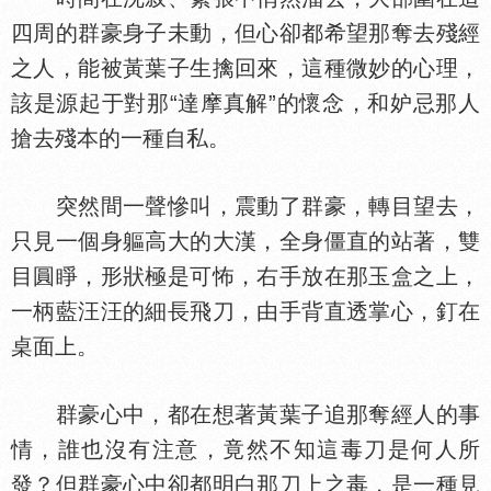
四周的群豪身子未動，但心卻都希望那奪去殘經
之人，能被黃葉子生擒回來，這種微妙的心理，
該是源起于對那“達摩真解”的懷念，和妒忌那人
搶去殘本的一種自私。
突然間一聲慘叫，震動了群豪，轉目望去，
只見一個身軀高大的大漢，全身僵直的站著，雙
目圓睜，形狀極是可怖，右手放在那玉盒之上，
一柄藍汪汪的細長飛刀，由手背直透掌心，釘在
桌面上。
群豪心中，都在想著黃葉子追那奪經人的事
情，誰也沒有注意，竟然不知這毒刀是何人所
發？但群豪心中卻都明白那刀上之毒，是一種見