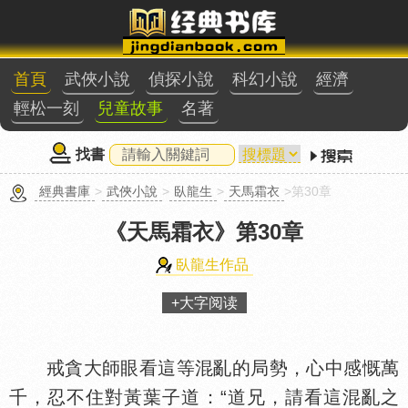
首頁
武俠小說
偵探小說
科幻小說
經濟
輕松一刻
兒童故事
名著
找書
經典書庫
>
武俠小說
>
臥龍生
>
天馬霜衣
>第30章
《天馬霜衣》
第30章
臥龍生作品
+大字阅读
戒貪大師眼看這等混亂的局勢，心中感慨萬
千，忍不住對黃葉子道：“道兄，請看這混亂之