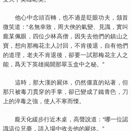
他心中念頭百轉，也不過是眨眼功夫，颔首
微笑道：“名無幸致，周大俠的氣變、見識，實叫
龐某佩眼，四位少林高僧，因失去他們的鎮山之
寶，想向那梅花主人討回，不肯後退，自有他們
的道理，老夫不肯退後，卻要一試那梅花主人之
能，爲天下英雄揭開那翠玉盒中之秘。”
這時，那大漢的屍
，仍然僵直的站著，但
那只被毒刀貫穿的手掌，卻已變成了鐵青
，刀
上的淬毒之強，使人不寒而慄。
龐天化緩步行近木桌，高聲說道：“哪一位認
識這位兄臺，請入場中收去他的屍
。”