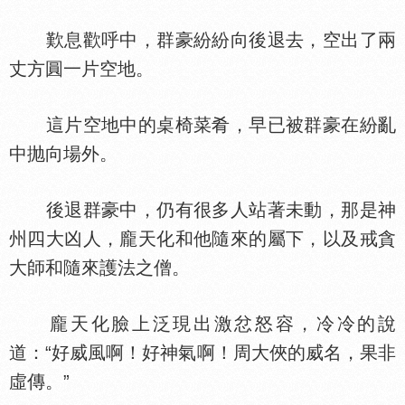
歎息歡呼中，群豪紛紛向後退去，空出了兩
丈方圓一片空地。
這片空地中的桌椅菜肴，早已被群豪在紛亂
中抛向場外。
後退群豪中，仍有很多人站著未動，那是神
州四大凶人，龐天化和他隨來的屬下，以及戒貪
大師和隨來護法之僧。
龐天化臉上泛現出激忿怒容，冷冷的說
道：“好威風啊！好神氣啊！周大俠的威名，果非
虛傳。”