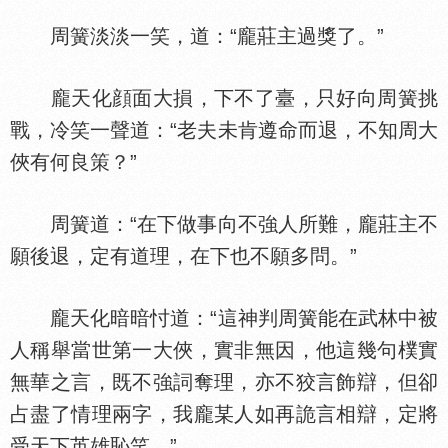
周簧淡淡一笑，道：“龐莊主過獎了。”
龐天化顔面大損，下不了臺，只好向周簧挑
戰，冷笑一聲道：“老夫未肯遵命而退，不知周大
俠有何良策？”
周簧道：“在下做事向不強人所難，龐莊主不
願後退，定有道理，在下也不願多問。”
龐天化暗暗忖道：“這神判周簧能在武林中被
人稱舉當世第一大俠，實非無因，他這幾句樸實
無華之言，既不強詞奪理，亦不狡言飾辯，但卻
占盡了情理兩字，我龐某人如再詭言相辯，定將
受天下英雄恥笑。”