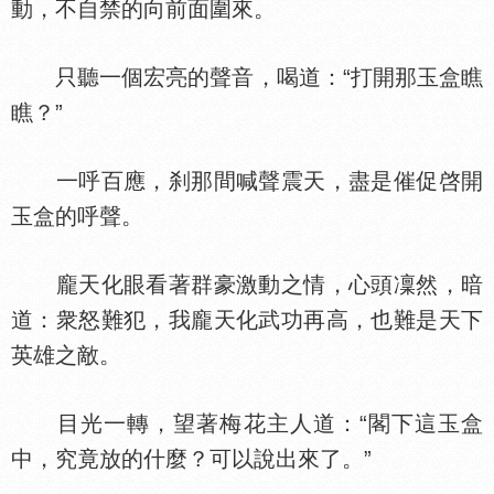
動，不自禁的向前面圍來。
只聽一個宏亮的聲音，喝道：“打開那玉盒瞧
瞧？”
一呼百應，刹那間喊聲震天，盡是催促啓開
玉盒的呼聲。
龐天化眼看著群豪激動之情，心頭凜然，暗
道：衆怒難犯，我龐天化武功再高，也難是天下
英雄之敵。
目光一轉，望著梅花主人道：“閣下這玉盒
中，究竟放的什麼？可以說出來了。”