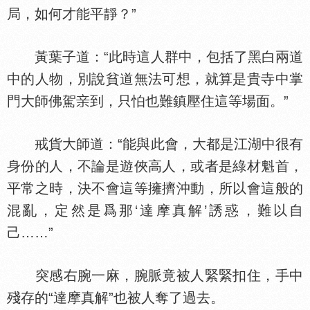
局，如何才能平靜？”
黃葉子道：“此時這人群中，包括了黑白兩道
中的人物，別說貧道無法可想，就算是貴寺中掌
門大師佛駕
到，只怕也難鎮壓住這等場面。”
戒貨大師道：“能與此會，大都是江湖中很有
身份的人，不論是遊俠高人，或者是綠材魁首，
平常之時，決不會這等擁擠沖動，所以會這般的
混亂，定然是爲那‘達摩真解’誘惑，難以自
己……”
突感右腕一麻，腕脈竟被人緊緊扣住，手中
殘存的“達摩真解”也被人奪了過去。