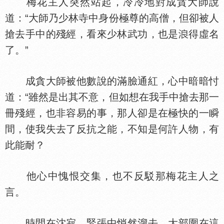
梅花主人突然站起，冷冷地對成貪大師說
道：“大師乃少林寺中身份極尊的高僧，但卻被人
搶去手中的殘經，看來少林武功，也是
得虛名
了。”
成貪大師被他數說的滿臉通紅，心中暗暗忖
道：“雖然是出其不意，但如想在我手中搶去那一
冊殘經，也非容易的事，那人卻是在極快的一瞬
間，使我失去了反抗之能，不知是何許人物，有
此能耐？
他心中愧恨交集，也不反駁那梅花主人之
言。
時間在沈寂、緊張中悄然溜去，大部圍在這