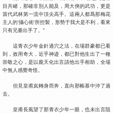
目共睹，那確非別人能及，周大俠的武功，更是
當代武林第一流中頂尖高手。這兩人都爲那梅花
主人的‘攝心術’所控製，形勢于我大是不利，看來
只有兄臺出手了。”
這青
少年金針過穴之法，在場群豪都已看
到，效用奇大，近乎神迹，都已對他生出了一種
崇敬之心，是以龐天化出言請他出手相助，全場
中無人感覺奇怪。
但見皇甫岚轉身而奔，直向那帳慕中沖了過
去。
皇甫長風望了那青
少年一眼，也未出言阻