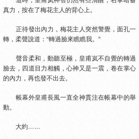
這時，皇甫岚神智仍然有些清醒，右掌暗蓄
真力，按在了梅花主人的背心上。
正待發出內力，梅花主人突然警覺，面孔一
轉，柔聲說道：“轉過臉來瞧瞧我。”
聲音柔和，動聽至極，皇甫岚不自覺的轉過
臉去，四道目力相觸，心神又是一震，卷在掌心
的內力，再也發不出去。
帳幕外皇甫長風一直全神貫注在帳幕中的舉
動。
大約……