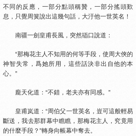
不同的反應，一部分點頭稱贊，一部分搖頭歎
息，只覺周簧說出這幾句話，大汙他一世英名！
南疆一劍皇甫長風，突然
口說道：
“那梅花主人不知用的何等手段，使周大俠的
神智失常，爲她所用，這些話決非出自他的本
心。”
龐天化道：“不錯，老夫亦有同感。”
皇甫岚道：“周伯父一世英名，豈可這般輕易
斷送，我去那群幕中瞧瞧，那梅花主人，究竟用
的什麼手段？”轉身向帳幕中奪去。