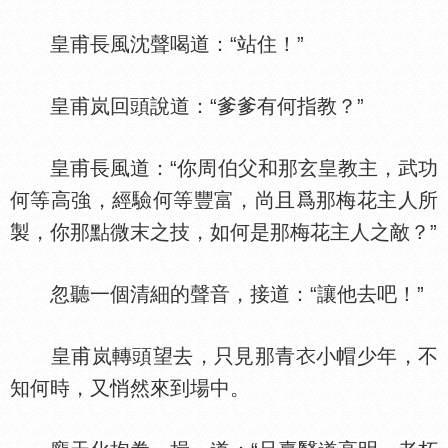
皇甫長風沈聲喝道：“站住！”
皇甫岚回頭說道：“爹爹有何指教？”
皇甫長風道：“你周伯父和那玄皇教主，武功
何等高強，經驗何等豐富，尚且爲那梅花主人所
製，你那點微末之技，如何是那梅花主人之敵？”
忽聽一個清細的聲音，接道：“讓他去吧！”
皇甫岚轉頭望去，只見那青
小帽少年，不
知何時，又悄然來到場中。