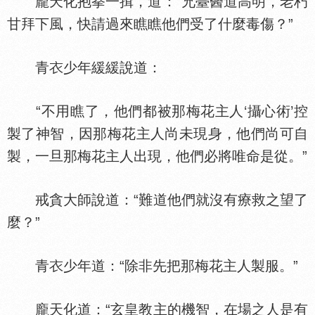
龐天化抱拳一揖，道：“兄臺醫道高明，老朽
甘拜下風，快請過來瞧瞧他們受了什麼毒傷？”
青
少年緩緩說道：
“不用瞧了，他們都被那梅花主人‘攝心術’控
製了神智，因那梅花主人尚未現身，他們尚可自
製，一旦那梅花主人出現，他們必將唯命是從。”
戒貪大師說道：“難道他們就沒有療救之望了
麼？”
青
少年道：“除非先把那梅花主人製服。”
龐天化道：“玄皇教主的機智，在場之人是有