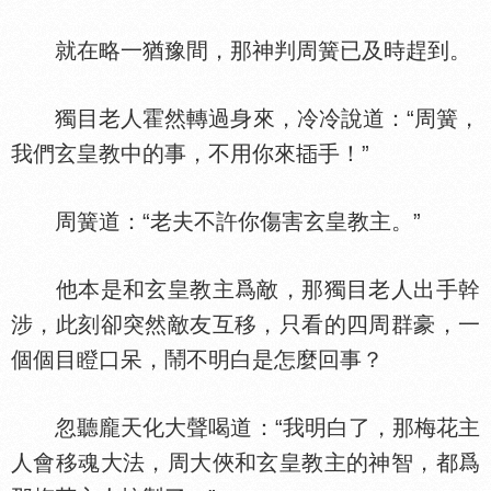
就在略一猶豫間，那神判周簧已及時趕到。
獨目老人霍然轉過身來，冷冷說道：“周簧，
我們玄皇教中的事，不用你來
手！”
周簧道：“老夫不許你傷害玄皇教主。”
他本是和玄皇教主爲敵，那獨目老人出手幹
涉，此刻卻突然敵友互移，只看的四周群豪，一
個個目瞪口呆，鬧不明白是怎麼回事？
忽聽龐天化大聲喝道：“我明白了，那梅花主
人會移魂大法，周大俠和玄皇教主的神智，都爲