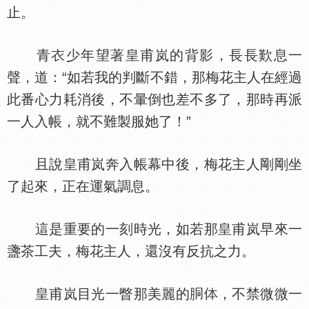
止。
青
少年望著皇甫岚的背影，長長歎息一
聲，道：“如若我的判斷不錯，那梅花主人在經過
此番心力耗消後，不暈倒也差不多了，那時再派
一人入帳，就不難製服她了！”
且說皇甫岚奔入帳幕中後，梅花主人剛剛坐
了起來，正在運氣調息。
這是重要的一刻時光，如若那皇甫岚早來一
盞茶工夫，梅花主人，還沒有反抗之力。
皇甫岚目光一瞥那美麗的胴
，不禁微微一