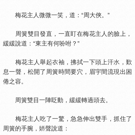
梅花主人微微一笑，道：“周大俠。”
周簧雙目發直，一直盯在梅花主人的臉上，
緩緩說道：“東主有何吩咐？”
梅花主人舉起
袖，拂拭一下頭上汗
，歎
息一聲，松開了周簧時間要穴，眉宇間流現出困
倦之容。
周簧雙目一陣眨動，緩緩轉過頭去。
梅花主人吃了一驚，急急伸出雙手，抓住了
周簧的手腕，
聲說道：