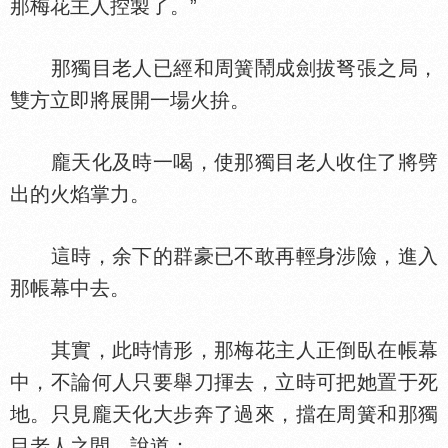
那梅花主人控製了。”
那獨目老人已經和周簧鬧成劍拔弩張之局，
雙方立即將展開一場火拚。
龐天化及時一喝，使那獨目老人收住了將劈
出的火焰掌力。
這時，余下的群豪已不敢再輕身涉險，進入
那帳幕中去。
其實，此時情形，那梅花主人正倒臥在帳幕
中，不論何人只要舉刀揮去，立時可把她置于死
地。只見龐天化大步奔了過來，擋在周簧和那獨
目老人之間，說道：