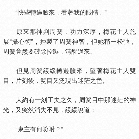
“快些轉過臉來，看著我的眼睛。”
原來那神判周簧，功力深厚，梅花主人施
展“攝心術”，控製了周簧神智，但她稍一松弛，
周簧竟然要破除控製，清醒過來。
但見周簧緩緩轉過臉來，望著梅花主人雙
目，片刻後，雙目又泛現出迷茫之
。
大約有一刻工夫之久，周簧目中那迷茫的神
光，又突然消失不見，緩緩說道：
“東主有何吩咐？”