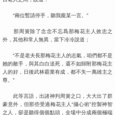
“兩位暫請停手，聽我龐某一言。”
那周簧除了念念不忘爲那梅花主人效忠之
外，其他和常人無異，當下冷冷說道；
“不是老夫長那梅花主人的志氣，咱們都不是
她的敵手，與其白白送死，還不如歸附那梅花主
人的好，日後武林霸業有成，都不失一萬雄主之
尊。”
此等言語，出諸神判周簧之口，大大出了群
豪意外，但那些受過梅花主人“攝心術”控製神智
之人，卻是聽得個個點頭，全場中分成兩個極端