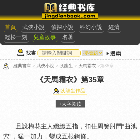
首頁
武俠小說
偵探小說
科幻小說
經濟
輕松一刻
兒童故事
名著
找書
經典書庫
>
武俠小說
>
臥龍生
>
天馬霜衣
>第35章
《天馬霜衣》
第35章
臥龍生作品
+大字阅读
且說梅花主人纖纖五指，扣住周簧肘間“曲池
穴”，猛一加力，變成五根鋼條。