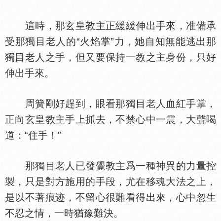
這時，那玄皇教主正緩緩伸出手來，准備承
受那獨目老人的“火焰掌”力，她自知無能逃出那
獨目老人之手，但又要保持一教之主身份，只好
伸出手來。
周簧剛好趕到，眼看那獨目老人血紅手掌，
正向玄皇教主手上抓去，不禁心中一震，大聲喝
道：“住手！”
那獨目老人已發覺教主爲一種神異的力量控
製，只是對方施用的手段，尤在移魂大法之上，
是以不著痕迹，不留心很難看得出來，心中忽生
不忍之情，一時猶豫難決。