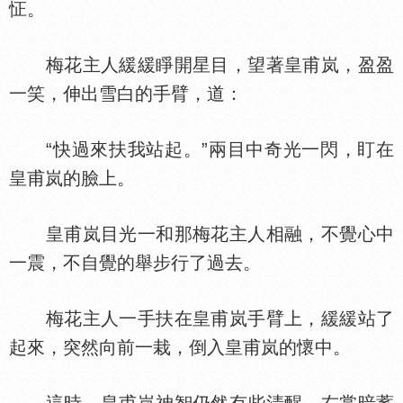
怔。
梅花主人緩緩睜開星目，望著皇甫岚，盈盈
一笑，伸出雪白的手臂，道：
“快過來扶我站起。”兩目中奇光一閃，盯在
皇甫岚的臉上。
皇甫岚目光一和那梅花主人相融，不覺心中
一震，不自覺的舉步行了過去。
梅花主人一手扶在皇甫岚手臂上，緩緩站了
起來，突然向前一栽，倒入皇甫岚的懷中。