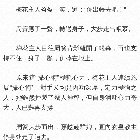
梅花主人盈盈一笑，道：“你出帳去吧！”
周簧應了一聲，轉過身子，大步走出帳慕。
梅花主人目往周簧背影離開了帳幕，再也支
持不住，身子一顫，倒摔在地上。
原來這“攝心術”極耗心力，梅花主人連續施
展“攝心術”，對手又均是內功深厚，定力極強之
人，她雖然控製了幾人神智，但自身消耗心力奇
大，人已難再支撐。
周簧大步而出，穿越過群婢，直向玄皇教主
停身
走了過去。