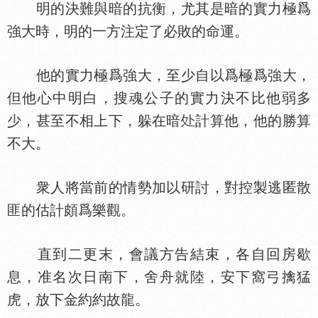
明的決難與暗的抗衡，尤其是暗的實力極爲
強大時，明的一方注定了必敗的命運。
他的實力極爲強大，至少自以爲極爲強大，
但他心中明白，搜魂公子的實力決不比他弱多
少，甚至不相上下，躲在暗
計算他，他的勝算
不大。
衆人將當前的情勢加以研討，對控製逃匿散
匪的估計頗爲樂觀。
直到二更末，會議方告結束，各自回房歇
息，准名次日南下，舍舟就陸，安下窩弓擒猛
虎，放下金約約故龍。