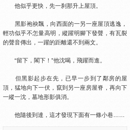
他似乎更快，先一刹那升上屋頂。
黑影袍袂飄，向西面的一另一座屋頂逃逸，
輕功似乎不怎量高明，縱躍明腳下發聲，有瓦裂
的聲音傳出，一躍的距離還不到兩文。
“留下，閣下！”他沈喝，飛躍而進。
但黑影起步在先，已早一步到了鄰房的屋
頂，猛地向下一伏，竄到另一座房屋脊，再向下
一縱一沈，墓地形影俱消。
他隨後到達，這才發現下面有一條小巷……