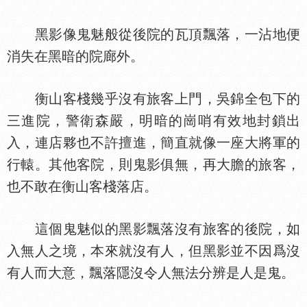
黑影像鬼魅般從後院的瓦頂飄落，一沾地便
消失在黑暗的院廊外。
衡山客棧幾乎沒有旅客上門，吳錦全包下的
三進院，警衛森嚴，明暗的崗哨有效地封鎖出
入，連店夥也不許擅進，簡直就像一座大將軍的
行轅。其他客院，則鬼影俱無，再大膽的旅客，
也不敢在衡山客棧落店。
這個鬼魅似的黑影飄落沒有旅客的後院，如
入無人之境，本來就沒有人，但黑影並不因爲沒
有人而大意，飄落隱沒令人無法分辨是人是鬼。