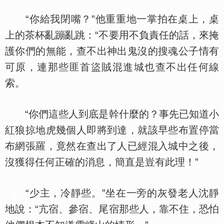
“你給我閉嘴？”他重重地一掌拍在桌上，桌
上的茶杯亂蹦亂跳：“不要用不負責任的話，來掩
護你們的無能，查不出神出鬼沒的搜魂公子情有
可原，連那些匪首盜賊混進城也查不出任何線
索。
“你們這些人到底是幹什麼的？事先已知道小
紅狼掠地虎幾個人即將到達，就該早些布置停當
布網張羅，竟然在查出了人已經混入城中之後，
沒獲得任何正確的消息，簡直是豈有此理！”
“少主，冷靜些。”坐在一旁的灰發老人沈靜
地說：“亢宿、參宿、尾宿那些人，靠不住，恐怕