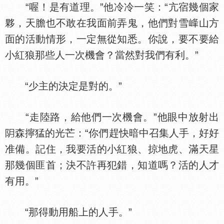
“喔！是有道理。”他冷冷一笑：“亢宿幾個家
夥，天膽也不敢在我面前弄鬼，他們對雪
山方
面的活動情形，一定無從知悉。你說，要不要給
小紅狼那些人一次機會？當然對我們有利。”
“少主的決定是對的。”
“走陸路，給他們一次機會。”他眼中放射出
森擰猛的光芒：“你們趕快暗中召集人手，好好
准備。記住，我要活的小紅狼、掠地虎、滿天星
那幾個匪首；決不許再犯錯，知道嗎？活的人才
有用。”
“那得動用船上的人手。”