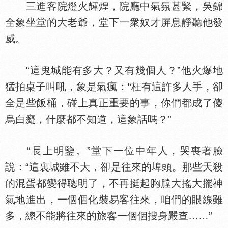
三進客院燈火輝煌，院廳中氣氛甚緊，吳錦
全象坐堂的大老爺，堂下一衆奴才屏息靜聽他發
威。
“這鬼城能有多大？又有幾個人？”他火爆地
猛拍桌子叫吼，象是氣瘋：“枉有這許多人手，卻
全是些飯桶，碰上真正重要的事，你們都成了傻
烏白癡，什麼都不知道，這象話嗎？”
“長上明鑒。”堂下一位中年人，哭喪著臉
說：“這裏城雖不大，卻是往來的埠頭。那些天殺
的混蛋都變得聰明了，不再挺起
膛大搖大擺神
氣地進出，一個個化裝易客往來，咱們的眼線雖
多，總不能將往來的旅客一個個搜身嚴查……”