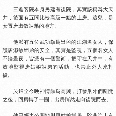
三進客院本身另建有後院，其實該稱爲大天
井，後面有五間比較高級一點的上房。這兒，是
安置唐淑敏
弟的地方。
他派有五位武功頗爲出
的江湖名女人，保
護唐淑敏
弟的安全，其實是監視，五個名女人
不論晝夜，皆派有一個警衛，把守在天井中，有
效地監視唐姑娘
弟的活動，也禁止外人來打
擾。
吳錦全今晚神情頗爲高興，打發爪牙們離開
之後，回房轉了一圈，出房悄然走向後院而去。
他已經半公開地與唐姑娘姘居，除非晚上有