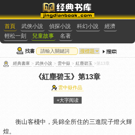
首頁
武俠小說
偵探小說
科幻小說
經濟
輕松一刻
兒童故事
名著
找書
經典書庫
>
武俠小說
>
雲中嶽
>
紅塵碧玉
>第13章
《紅塵碧玉》
第13章
雲中嶽作品
+大字阅读
衡山客棧中，吳錦全所住的三進院子燈火輝
煌。