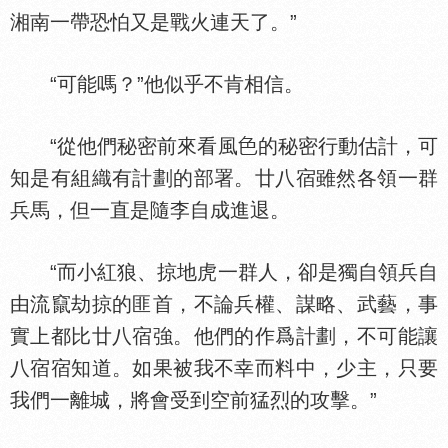
湘南一帶恐怕又是戰火連天了。”
“可能嗎？”他似乎不肯相信。
“從他們秘密前來看風
的秘密行動估計，可
知是有組織有計劃的部署。廿八宿雖然各領一群
兵馬，但一直是隨李自成進退。
“而小紅狼、掠地虎一群人，卻是獨自領兵自
由流竄劫掠的匪首，不論兵權、謀略、武藝，事
實上都比廿八宿強。他們的作爲計劃，不可能讓
八宿宿知道。如果被我不幸而料中，少主，只要
我們一離城，將會受到空前猛烈的攻擊。”