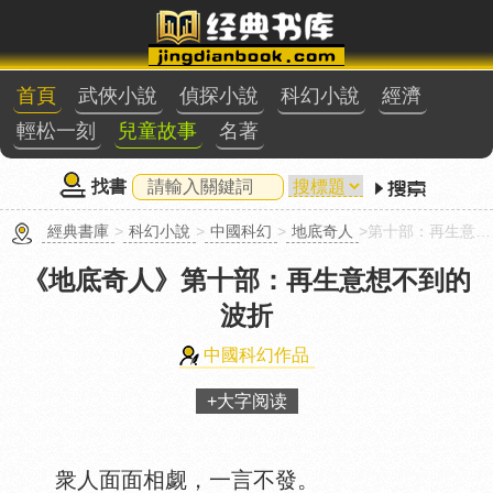
首頁
武俠小說
偵探小說
科幻小說
經濟
輕松一刻
兒童故事
名著
找書
經典書庫
>
科幻小說
>
中國科幻
>
地底奇人
>第十部：再生意想不到的波折
《地底奇人》
第十部：再生意想不到的
波折
中國科幻作品
+大字阅读
衆人面面相觑，一言不發。