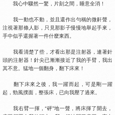
我心中驟然一驚，片刻之間，睡意全消！
我一動也不動，並且還作出勻稱的微鼾聲，
注視著那條人影，只見那影子慢慢地舉起手來，
手中似乎還握著一件什麼東西。
我看清楚了些，才看出那是注射器，連著針
頭的注射器！針尖已漸漸接近了我的手臂，我出
其不意。猛地一個翻身，翻下
來！
翻下
來之後，我一躍而起，可是剛一躍
起，勁風撲面，整張
，已向我壓了過來。
我右臂一揮，“砰”地一聲，將
揮了開去，