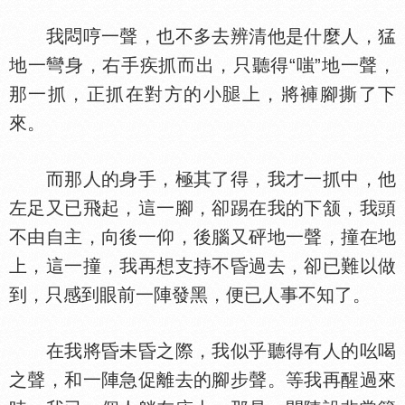
我悶哼一聲，也不多去辨清他是什麼人，猛
地一彎身，右手疾抓而出，只聽得“嗤”地一聲，
那一抓，正抓在對方的小
上，將褲腳撕了下
來。
而那人的身手，極其了得，我才一抓中，他
左足又已飛起，這一腳，卻踢在我的下颔，我頭
不由自主，向後一仰，後腦又砰地一聲，撞在地
上，這一撞，我再想支持不昏過去，卻已難以做
到，只感到眼前一陣發黑，便已人事不知了。
在我將昏未昏之際，我似乎聽得有人的吆喝
之聲，和一陣急促離去的腳步聲。等我再醒過來