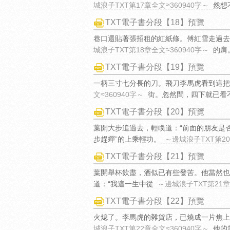
城浪子TXT第17章全文≈360940字～
然想
TXT電子書分段【18】預覽
巷口還貼著張招租的紅紙條。傅紅雪走過去
城浪子TXT第18章全文≈360940字～
的肩
TXT電子書分段【19】預覽
一柄三寸七分長的刀。飛刀李馬虎看到這把
文≈360940字～
街。忽然間，四下就已看
TXT電子書分段【20】預覽
葉開大步追過去，輕喚道：“前面的朋友是
步趕蟬”的上乘輕功。
～邊城浪子TXT第20
TXT電子書分段【21】預覽
葉開舉杯飲盡，酒似已有些發苦。他當然也
道：“我這一生中從
～邊城浪子TXT第21章
TXT電子書分段【22】預覽
火熄了。李馬虎的雜貨店，已燒成一片焦上
城浪子TXT第22章全文≈360940字～
他的