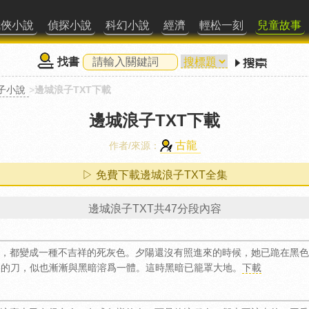
武俠小說
偵探小說
科幻小說
經濟
輕松一刻
兒童故事
找書
子小說
>
邊城浪子TXT下載
邊城浪子TXT下載
古龍
作者/來源：
▷ 免費下載邊城浪子TXT全集
邊城浪子TXT共47分段內容
，都變成一種不吉祥的死灰色。夕陽還沒有照進來的時候，她已跪在黑色
裏的刀，似也漸漸與黑暗溶爲一體。這時黑暗已籠罩大地。
下載