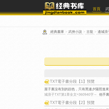
首頁
經典書庫
>
武俠小說
>
古龍
>
邊城浪
TXT電子書分段【1】預覽
屋子裏沒有別的顔色，只有黑連夕陽照進來
城浪子TXT第1章全文≈360940字～
他手
TXT電子書分段【2】預覽