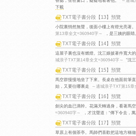
香腮，坐在窗口，癡癡地看著他。
～邊城浪
下載
TXT電子書分段【13】預覽
小院裏悄然無聲，後面小樓上有燈光亮著。
第13章全文≈360940字～
，是三姨的眼睛
TXT電子書分段【14】預覽
這屋子裏也沒有燃燈。沈三娘披著件寬大的
城浪子TXT第14章全文≈360940字～
”沈
TXT電子書分段【15】預覽
馬空群慢慢地坐了下來。長桌在他面前筆直
始，又要往哪裏走
～邊城浪子TXT第15章全
TXT電子書分段【16】預覽
劍尖的血已滴幹。花滿天轉過身，看著馬空
≈360940字～
，才沈聲道：“傳下令去，
TXT電子書分段【17】預覽
草原上有個茶亭。馬師們喜歡把這地方稱做