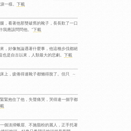
流淚一樣。
下載
腿，看著他那雙破舊的靴子，長長歎了一口
許我應該問問他。”
下載
來，好像無論遇著什麼事，他這種步伐都絕
這也是自古以來，人類最大的悲劇。
下載
床上，疲倦得連靴子都懶得脫了。但只
～
緊緊抱住了他，失聲痛哭，哭得連一個字都
載
一個淡掃蛾眉、不施脂粉的麗人，正手托著