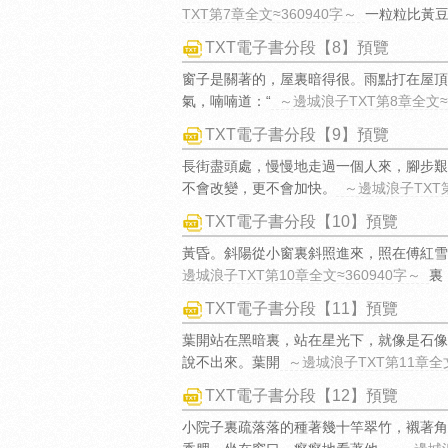
TXT第7章全文≈360940字～
一粒粒比黃
TXT電子書分段【8】預覽
窗子是關著的，屋裏暗得很。雨點打在屋頂
氣，喃喃道：“
～邊城浪子TXT第8章全文≈3
TXT電子書分段【9】預覽
長街盡頭處，慢慢地走過一個人來，腳步艱
不會改變，更不會加快。
～邊城浪子TXT第
TXT電子書分段【10】預覽
黃昏。斜陽從小窗裏斜照進來，照在傅紅雪
邊城浪子TXT第10章全文≈360940字～
裏
TXT電子書分段【11】預覽
葉開站在黑暗裏，站在星光下，就像是石像
說不出來。葉開
～邊城浪子TXT第11章全文
TXT電子書分段【12】預覽
小院子裏疏落落的種著幾十竿翠竹，襯著角