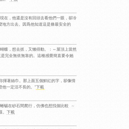
現在，他還是沒有回頭去看他們一眼，卻冷
麼地方出去。因爲他知道這是條最安全的
蝴蝶，想去抓，又懶得動。：～屋頂上當然
竟是完全無依無靠的。這種感覺簡直要令她
向你揮著絲巾。那上面五個鮮紅的字，卻像情
證他一定活不長的。”
下載
蜥蜴在砂石間爬行，仿佛也想找個比較
～
樣。
下載