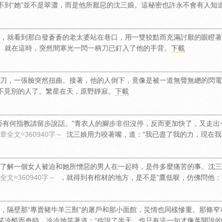
不到“她”並不是翠濃，而是他所厭惡的沈三娘。這秘密也許永不會有人知
，就看到那白發蒼蒼的老太婆站在巷口，用一雙狡黠而充滿討厭的眼瞪著
。就在這時，突然間寒光一閃一柄刀已釘入了他的手背。
下載
刀，一張臉突然扭曲。接著，他的人倒下，竟像是被一道無聲無總的閃電
不見別的人了。繁星在天，原野靜寂。
下載
否有何指教請留步說話。”青衣人的腳步非但沒停，反而更加快了，又走出
章全文≈360940字～
沈三娘用力咬著嘴，道：“我已盡了我的力，現在我
了解一個女人被迫和她所憎惡的男人在一起時，是件多麼痛苦的事。沈三
全文≈360940字～
，就得到有棺材的地方，是不是”鷹低唳，仿佛問他：
，隔壁那“專賣豬牛羊三獸”的屠戶和那小面館，災情也同樣慘重。那條
笑冷酷而奇特，冷冷地笑著道：“你說了半天，也只有這一句才像葉開說的