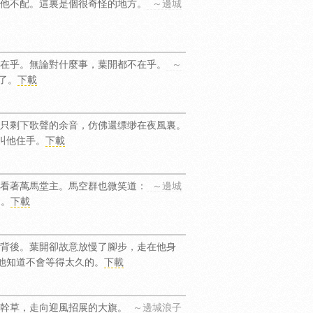
他不配。這裏是個很奇怪的地方。
～邊城
在乎。無論對什麼事，葉開都不在乎。
～
了。
下載
只剩下歌聲的余音，仿佛還缥缈在夜風裏。
叫他住手。
下載
看著萬馬堂主。馬空群也微笑道：
～邊城
的。
下載
背後。葉開卻故意放慢了腳步，走在他身
他知道不會等得太久的。
下載
幹草，走向迎風招展的大旗。
～邊城浪子