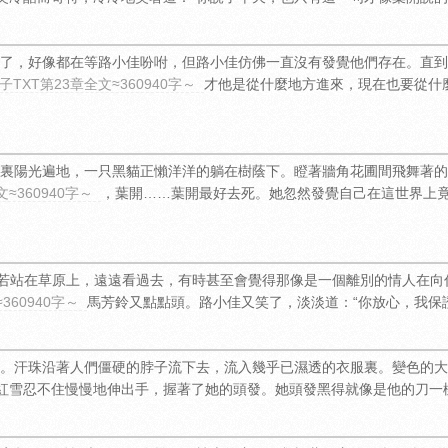
了，好像都在等路小佳吩咐，但路小佳仿佛一直沒有發覺他們存在。直到
TXT第23章全文≈360940字～
才他是從什麼地方進來，現在也要從什
裏陽光遍地，一只黑貓正懶洋洋的躺在樹蔭下。瞪著牆角花圃間飛舞著的
≈360940字～
，葉開……葉開最好去死。她忽然發覺自己在這世界上
你若站在草原上，遠遠看過去，有時甚至會覺得那像是一個離別的情人在
360940字～
馬芳鈴又點點頭。路小佳又笑了，淡淡道：“你放心，我保
。汗珠沿著人們僵硬的脖子流下去，流入幾乎已濕透的衣服裏。變色的大
紅雪忍不住慢慢地伸出手，握著了她的頭發。她頭發黑得就像是他的刀一