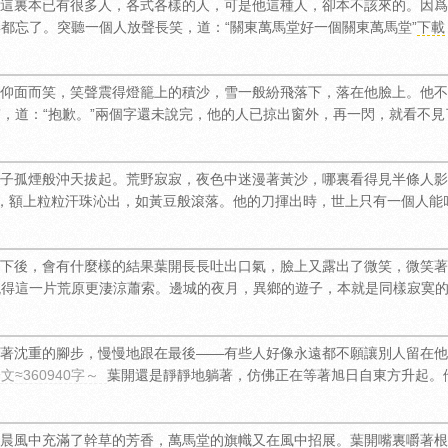
這裏本已有很多人，各式各樣的人，可是他這種人，卻本不該來的。因爲
都忘了。突聽一個人放聲長笑，道：“關東萬馬堂好一個關東萬馬堂”
下載
仰面而笑，笑聲震得燈籠上的積沙，雪一般紛飛落下，落在他臉上。他不
窗，道：“抱歉。”兩個字還未說完，他的人已掠出窗外，再一閃，就看不見
子孤煙般沖天拔起。荒野寂寂，夜色中迷漫著黃沙，哪裏看得見半條人影
，額上粒粒汗珠沁出，如黃豆般滾落。他的刀揮出時，世上只有一個人能
下後，會有什麼樣的結果葉開長長吐出口氣，臉上又露出了微笑，微笑著
襯得這一片荒原更淒涼蕭索。邊城的夜月，異鄉的遊子，本就是同樣寂寞
著沈重的腳步，慢慢地跟在最後——有些人好像永遠都不願讓別人留在他
≈360940字～
葉開還是靜靜地躺著，仿佛正在等著旭日自東方升起。
晨風中充滿了幹草的芳香，萬馬堂的旗幟又在風中招展。葉開嘴裏嚼著根