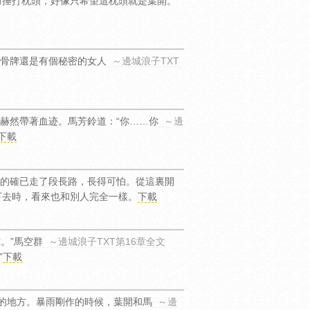
力捶打枕頭，好像只希望這枕頭就是葉開。
骨牌還是有個秘密的女人
～邊城浪子TXT
赫然帶著血迹。馬芳鈴道：“你……你
～邊
下載
的確已走了段長路，長得可怕。從這裏開
下去時，看來也和別人完全一樣。
下載
。”馬空群
～邊城浪子TXT第16章全文
”
下載
雨的地方。暴雨剛作的時候，葉開和馬
～邊