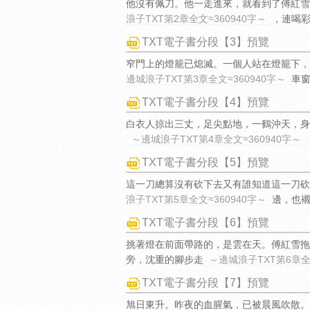
他沒有佩刀。他一走進來，就看到了傅紅雪
浪子TXT第2章全文≈360940字～
，連喝彩
TXT電子書分段【3】預覽
窄門上的燈籠已熄滅。一個人站在燈籠下，
邊城浪子TXT第3章全文≈360940字～
車
TXT電子書分段【4】預覽
白衣人掠出三丈，足尖點地，一鶴沖天，身
～邊城浪子TXT第4章全文≈360940字～
TXT電子書分段【5】預覽
這一刀總算沒有砍下去又有誰知道這一刀砍
浪子TXT第5章全文≈360940字～
邊，也
TXT電子書分段【6】預覽
挑著燈在前面帶路的，是雲在天。傅紅雪拖
旁，沈重的腳步走
～邊城浪子TXT第6章全文
TXT電子書分段【7】預覽
旭日東升。昨夜的血腥氣，已被晨風吹散。