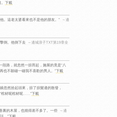
道。
下載
他。這老太婆看來也不是他的朋友。”
～邊
擊倒。他倒下去
～邊城浪子TXT第19章全
一段路，就忽然一掠而起，施展的竟是“八
再也不願碰一碰我不喜歡的男人。”
下載
娘忽然拾起頭來，掠了掠鬓邊的散發，
“棺材呢棺材呢……”
下載
窄巷裏的木屋，也燒得差不多了。一些
～邊
話。”
下載