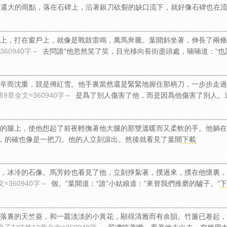
豆還大的雨點，落在石碑上，沿著銀刀砍裂的缺口流下，就好像石碑也在
上，打在窗戶上，就像是戰鼓雷鳴，萬馬奔騰。葉開斜坐著，伸長了兩條
60940字～
去問誰”他忽然笑了笑，目光移向長街盡頭處，喃喃道：“也
辛而沈重，競是傅紅雪。他手裏當然還是緊緊地握住那柄刀，一步步走過
9章全文≈360940字～
是爲了別人傷害了他，而是因爲他傷害了別人。
的腿上，使他想起了前夜輕撫著他大腿的那雙溫暖而又柔軟的手。他躺在
，的確也像是一把刀。他的人立刻滾出。然後就看見了葉開
下載
，冰冷的石像。馬芳鈴也看見了他，立刻掙紮著，撲過來，撲在他懷裏，
≈360940字～
個。”葉開道：“誰”小姑娘道：“來替我們推磨的驢子。”
下
落裏的天竺葵，和一叢淡淡的小黃花，顯得清雅而有余韻。竹簾已卷起，