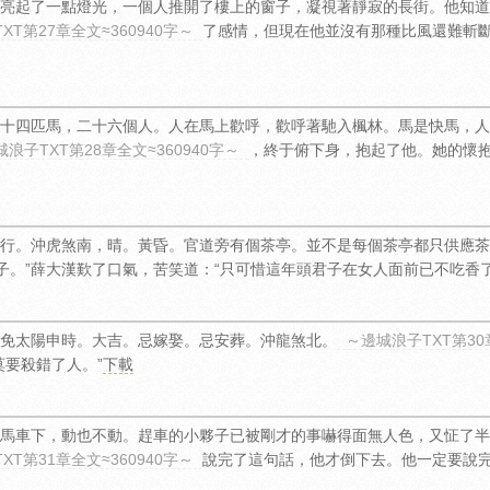
亮起了一點燈光，一個人推開了樓上的窗子，凝視著靜寂的長街。他知道
XT第27章全文≈360940字～
了感情，但現在他並沒有那種比風還難斬
十四匹馬，二十六個人。人在馬上歡呼，歡呼著馳入楓林。馬是快馬，人
浪子TXT第28章全文≈360940字～
，終于俯下身，抱起了他。她的懷
行。沖虎煞南，晴。黃昏。官道旁有個茶亭。並不是每個茶亭都只供應茶
子。”薛大漢歎了口氣，苦笑道：“只可惜這年頭君子在女人面前已不吃香了
免太陽申時。大吉。忌嫁娶。忌安葬。沖龍煞北。
～邊城浪子TXT第30章
莫要殺錯了人。”
下載
馬車下，動也不動。趕車的小夥子已被剛才的事嚇得面無人色，又怔了半
XT第31章全文≈360940字～
說完了這句話，他才倒下去。他一定要說