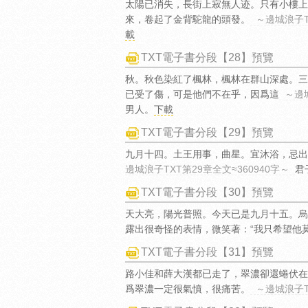
太陽已消失，長街上寂無人迹。只有小樓上
來，卷起了金背駝龍的頭發。
～邊城浪子T
載
TXT電子書分段【28】預覽
秋。秋色染紅了楓林，楓林在群山深處。三
已受了傷，可是他們不在乎，因爲這
～邊城
男人。
下載
TXT電子書分段【29】預覽
九月十四。土王用事，曲星。宜沐浴，忌出
邊城浪子TXT第29章全文≈360940字～
君
TXT電子書分段【30】預覽
天大亮，陽光普照。今天已是九月十五。烏
露出很奇怪的表情，微笑著：“我只希望他
TXT電子書分段【31】預覽
路小佳和薛大漢都已走了，翠濃卻還蜷伏在
爲翠濃一定很氣憤，很痛苦。
～邊城浪子T