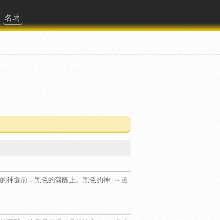
名著
的神龛前，黑色的蒲團上。黑色的神
～邊