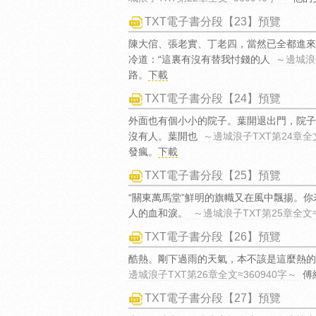
TXT電子書分段【23】預覽
陳大倌、張老實、丁老四，當然已全都進來
冷道：“這裏有沒有替我忖錢的人
～邊城浪子
路。
下載
TXT電子書分段【24】預覽
外面也有個小小的院子。葉開退出門，院子
沒有人。葉開也
～邊城浪子TXT第24章全文
發瘋。
下載
TXT電子書分段【25】預覽
“關東萬馬堂”鮮明的旗幟又在風中飄揚。
人的血和淚。
～邊城浪子TXT第25章全文≈
TXT電子書分段【26】預覽
酷熱。剛下過雨的天氣，本不該是這麼熱的
邊城浪子TXT第26章全文≈360940字～
傅
TXT電子書分段【27】預覽