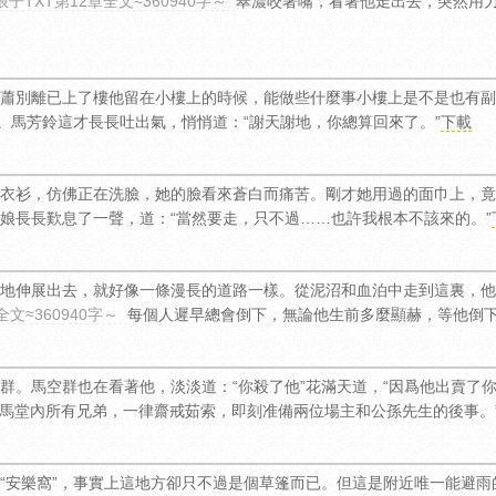
子TXT第12章全文≈360940字～
翠濃咬著嘴，看著他走出去，突然用
蕭別離已上了樓他留在小樓上的時候，能做些什麼事小樓上是不是也有副
。馬芳鈴這才長長吐出氣，悄悄道：“謝天謝地，你總算回來了。”
下載
衣衫，仿佛正在洗臉，她的臉看來蒼白而痛苦。剛才她用過的面巾上，竟
三娘長長歎息了一聲，道：“當然要走，只不過……也許我根本不該來的。”
地伸展出去，就好像一條漫長的道路一樣。從泥沼和血泊中走到這裏，他
文≈360940字～
每個人遲早總會倒下，無論他生前多麼顯赫，等他倒
群。馬空群也在看著他，淡淡道：“你殺了他”花滿天道，“因爲他出賣了你
萬馬堂內所有兄弟，一律齋戒茹索，即刻准備兩位場主和公孫先生的後事。
“安樂窩”，事實上這地方卻只不過是個草篷而已。但這是附近唯一能避