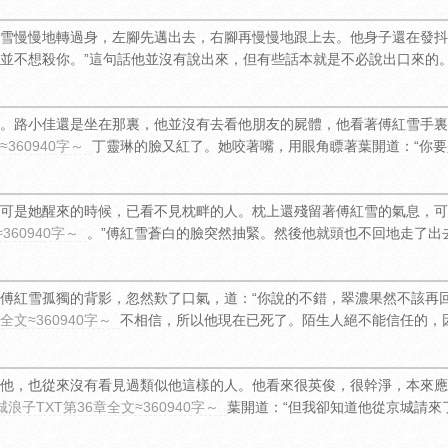
雪慢慢地轉過身，左腳先邁出去，右腳再慢慢地跟上去。他身子還在發抖
來並不想殺你。”這句話他並沒有說出來，但有些話本就是不必說出口來的
。路小佳還是坐在那裏，他並沒有去看他朋友的屍體，他看著傅紅雪手裏
360940字～
丁靈琳的臉又紅了。她咬著嘴，用眼角瞟著葉開道：“你要
可是她醒來的時候，已看不見枕畔的人。枕上還殘留著傅紅雪的氣息，可
360940字～
。”傅紅雪蒼白的臉突然抽緊。然後他就頭也不回地走了出
傅紅雪孤獨的背影，忽然歎了口氣，道：“你說的不錯，翠濃果然不該再
全文≈360940字～
不相信，所以他現在已死了。陌生人絕不能信任的，
他，也從來沒有看見過類似他這樣的人。他看來很英俊，很幹淨，本來應
浪子TXT第36章全文≈360940字～
葉開道：“但我卻知道他從京城請來