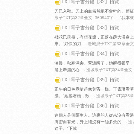
TXT電子書分段【32】預覽
刀已入鞘。刀上的血當然絕不會幹的。傅紅
浪子TXT第32章全文≈360940字～
“我本
TXT電子書分段【33】預覽
殘花已落盡，有些花瓣，正落在薛大漢身上
來。“好快的刀
～邊城浪子TXT第33章全文≈
TXT電子書分段【34】預覽
淩晨，秋寒滿衾。翠濃醒了，她醒得很早，
湧上翠濃的心
～邊城浪子TXT第34章全文≈
TXT電子書分段【35】預覽
正午的日色竟暗得像黃昏一樣。丁靈琳看著
濃。”她搖著頭，歎
～邊城浪子TXT第35章
TXT電子書分段【36】預覽
這個人是個陌生人。這裏的人從來沒有看過
膚密而有光，身上絕沒有一絲多余的
～邊城
達子。”
下載