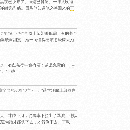
黑夜已快來了。血迹已幹透。一陣風吹過
斷的離愁別緒。因爲他知道他必將回來的
下
更剽悍。他們的臉上卻帶著風霜，有的甚至
抱溫暖而甜蜜。她一向懂得應該怎麼樣去抱
水，有些茶亭中也有酒；茶是免費的，
～
。”
下載
全文≈360940字～
。”薛大漢臉上忽然也
天，才蹲下身，從馬車下拉出了翠濃。他以
完這句話才能倒下去，才肯倒下去。
下載