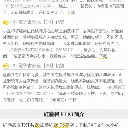
TXT第18章全文≈220831字～
“施主……”一聲長笑，他輕靈地飛躍而
下，沿街飛掠而走，迳自出村走了。
下載
TXT電子書分段【19】預覽
小玉和碧瑤兩位姑娘隱身在山坡上的茂林下，居高臨下監視村附近的
外圍角落，希望能發現有人突然出現。可是，她倆失望了，不但不見
有人出現，卻發現村內騒動漸止，人象亂鴉般撤離，紛紛向東走了。
～紅塵碧玉TXT第19章全文≈220831字～
，最貪心，先解決他
們。”“這是最有利的決定，我聽你的。”李宏達點點頭。
下載
TXT電子書分段【20】預覽
盜群共有百徐名之多，其中還有從各地跟來渾水摸魚的江湖豪強，而
且繼續有人趕來聚首，聲勢頗爲浩大，膽氣不夠的人真不敢接近，更
不必說挺身搏命了。這些人以雪峰山群盜爲主，掠地虎、
～紅塵碧玉
TXT第20章全文≈220831字～
”奪命一枝著轉身下樓。下面，惡鬥仍
在進行，死亡仍在進行。”（全書完）
下載
紅塵碧玉TXT簡介
紅塵碧玉TXT共
20
章節約
26.06萬
字，下載TXT文件大小約