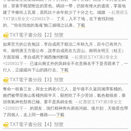
頭，背著手眺望附近的景色。碼頭一帶，仍留有烽火的遺痕，零落地
建了半條街上瓦屋，居民比十余年前少了十分之七。城牆
～紅塵碧玉
TXT第1章全文≈220831字～
了天，入不了地，在下會找到他
的。”“你在找他的鬼魂”鮑三娘嗤之以鼻。
下載
TXT電子書分段【2】預覽
如果官方的公告無誤，李自成死于順治二年秋九月，距今已有卅六
年。南明唐王方面公布，說李自成死在九宮山。南明永明王（桂王）
方面宣稱，李自成死于湘西撫州黔陽
～紅塵碧玉TXT第2章全文
≈220831字～
已遠出兩丈外的吳錦全不在意兩名手下是否跟來了，一
行人，正緩緩向下山的路行去。
下載
TXT電子書分段【3】預覽
奪命一枝春三女，與女士媽老小三人，是午後不久返回湘潭客棧的。
她們被帶至衡山客棧拘留半天，顯然吃了不少苦頭，氣色都很差，垂
頭喪氣神色頹喪已極。要不是吳錦全焦
～紅塵碧玉TXT第3章全文
≈220831字～
的朋友，強打精神奔向易俗河鎮。後片刻，天狼星也帶
了四個人，走上同一條路——
下載
TXT電子書分段【4】預覽