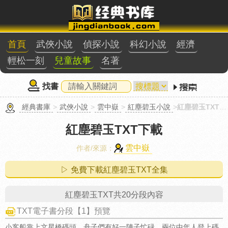
首頁
武俠小說
偵探小說
科幻小說
經濟
輕松一刻
兒童故事
名著
找書
經典書庫
>
武俠小說
>
雲中嶽
>
紅塵碧玉小說
>
紅塵碧玉TXT下載
紅塵碧玉TXT下載
雲中嶽
作者/來源：
▷ 免費下載紅塵碧玉TXT全集
紅塵碧玉TXT共20分段內容
TXT電子書分段【1】預覽
小客船靠上文星橋碼頭，舟子們有好一陣子忙碌。兩位中年人登上碼