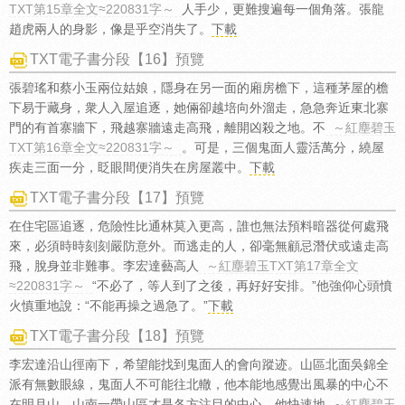
TXT第15章全文≈220831字～
人手少，更難搜遍每一個角落。張龍
趙虎兩人的身影，像是乎空消失了。
下載
TXT電子書分段【16】預覽
張碧瑤和蔡小玉兩位姑娘，隱身在另一面的廂房檐下，這種茅屋的檐
下易于藏身，衆人入屋追逐，她倆卻越培向外溜走，急急奔近東北寨
門的有首寨牆下，飛越寨牆遠走高飛，離開凶殺之地。不
～紅塵碧玉
TXT第16章全文≈220831字～
。可是，三個鬼面人靈活萬分，繞屋
疾走三面一分，眨眼間便消失在房屋叢中。
下載
TXT電子書分段【17】預覽
在住宅區追逐，危險性比通林莫入更高，誰也無法預料暗器從何處飛
來，必須時時刻刻嚴防意外。而逃走的人，卻毫無顧忌潛伏或遠走高
飛，脫身並非難事。李宏達藝高人
～紅塵碧玉TXT第17章全文
≈220831字～
“不必了，等人到了之後，再好好安排。”他強仰心頭憤
火慎重地說：“不能再操之過急了。”
下載
TXT電子書分段【18】預覽
李宏達沿山徑南下，希望能找到鬼面人的會向蹤迹。山區北面吳錦全
派有無數眼線，鬼面人不可能往北轍，他本能地感覺出風暴的中心不
在明月山，山南一帶山區才是各方注目的中心。他快速地
～紅塵碧玉