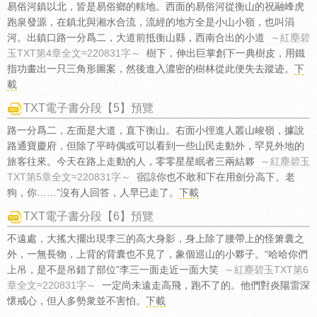
易俗河鎮以北，皆是易俗鄉的轄地。西面的易俗河從衡山的祝融峰虎
跑泉發源，在鎮北與湘水合流，流經的地方全是小山小嶺，也叫涓
河。出鎮口路一分爲二，大道前抵衡山縣，西南合出的小道
～紅塵碧
玉TXT第4章全文≈220831字～
樹下，伸出巨掌創下一典樹皮，用鐵
指功畫出一只三角形圖案，然後進入濃密的樹林從此便失去蹤迹。
下
載
TXT電子書分段【5】預覽
路一分爲二，左面是大道，直下衡山。右面小徑進人叢山峻嶺，據說
路通寶慶府，但除了平時偶或可以看到一些山民走動外，罕見外地的
旅客往來。今天在路上走動的人，零零星星眠者三兩結夥
～紅塵碧玉
TXT第5章全文≈220831字～
宿諒你也不敢和下在用劍分高下。老
狗，你……”沒有人回答，人早已走了。
下載
TXT電子書分段【6】預覽
不遠處，大搖大擺出現李三的高大身影，身上除了腰帶上的怪箫囊之
外，一無長物，上背的背囊也不見了，象個巡山的小夥子。“哈哈你們
上吊，是不是吊錯了部位”李三一面走近一面大笑
～紅塵碧玉TXT第6
章全文≈220831字～
一定尚未遠走高飛，跑不了的。他們對炎陽雷深
懷戒心，但人多勢衆並不害怕。
下載