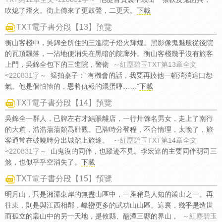
吹熄了燈火。街上傳來了更鼓聲，二更天。
下載
TXT電子書分段【13】預覽
衡山客棧中，吳錦全所住的三進院子燈火輝煌。黑影像鬼魅般從後院
的瓦頂飄落，一沾地便消失在黑暗的院廊外。衡山客棧幾乎沒有旅客
上門，吳錦全包下的三進院，警衛
～紅塵碧玉TXT第13章全文
≈220831字～
猛拍桌子：“有機會的話，我要再揍他一頓消消這口怨
氣。他是個怕輸的，恩將仇報的混蛋哼……”
下載
TXT電子書分段【14】預覽
吳錦全一群人，已牌左右才結賬離店，一行卅馀名男女，走上了南行
的大道，浩浩蕩蕩頗爲壯觀。已牌時分登程，不合情理，太晚了，旅
客通常在破曉時分出城踏上旅途。
～紅塵碧玉TXT第14章全文
≈220831字～
山鬼沒的同伴，也蹤迹不見。李宏達的主要同伴明司三
煞，也似乎乎空消失了。
下載
TXT電子書分段【15】預覽
明月山，只是湘潭東岸的無盡山區中，一座稍爲人知的叢山之一。再
往東，則是與江西相鄰，峰巒更多的武功山山區。這裏，幾乎是造世
而孤立的叢山中的另一天地，是攸縣、醴潭三縣的界山，
～紅塵碧玉