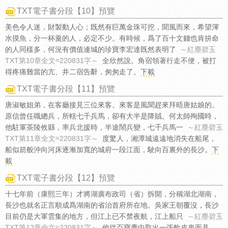
TXT電子書分段【10】預覽
美色令人迷，財製動人心；既然有巨萬金珠可挖，聞風而來，希望渾
水摸魚，分一杯羹的人，必定不少。有時候，爲了百十文錢也肯拚命
的人同樣多，何況有價值連城的珍寶李宏達既然表明了
～紅塵碧玉
TXT第10章全文≈220831字～
全欣然說。角宿領著行走不便，被打
得疼痛難當的亢、井二宿告辭，匆匆走了。
下載
TXT電子書分段【11】預覽
唐淑敏姐弟，在客廳接見三位來客。來客是風聞趕來拜晤唐姑娘的。
原信曾任職總兵，所轄七千兵馬，卻有大半是降賊。何太師殉國時，
他駐軍茶陵攸縣，率兵北援時，半途鬧兵變，七千兵馬一
～紅塵碧玉
TXT第11章全文≈220831字～
度驚人，湘潭城遠遠地消失在船尾，
船似箭般沖向河床逐漸加寬的城府一段江面，駛向百裏外的長沙。
下
載
TXT電子書分段【12】預覽
十七年前（康熙三年）才將湖廣布政司（省）拆開，分稱湖北湖南，
長沙也就名正言順成爲湖南的省治首府所在地。吳家王朝覆沒，長沙
目前仍是大軍雲集的地方，但江上已不禁夜航，江上船只
～紅塵碧玉
TXT第12章全文≈220831字～
他從百寶囊中取出一張軟皮鬼面具，