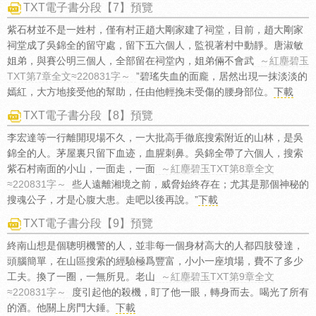
TXT電子書分段【7】預覽
紫石材並不是一姓村，僅有村正趙大剛家建了祠堂，目前，趙大剛家
祠堂成了吳錦全的留守處，留下五六個人，監視著村中動靜。唐淑敏
姐弟，與賽公明三個人，全部留在祠堂內，姐弟倆不會武
～紅塵碧玉
TXT第7章全文≈220831字～
”碧瑤失血的面龐，居然出現一抹淡淡的
嫣紅，大方地接受他的幫助，任由他輕挽未受傷的腰身部位。
下載
TXT電子書分段【8】預覽
李宏達等一行離開現場不久，一大批高手徹底搜索附近的山林，是吳
錦全的人。茅屋裏只留下血迹，血腥刺鼻。吳錦全帶了六個人，搜索
紫石村南面的小山，一面走，一面
～紅塵碧玉TXT第8章全文
≈220831字～
些人遠離湘境之前，威脅始終存在；尤其是那個神秘的
搜魂公子，才是心腹大患。走吧以後再說。”
下載
TXT電子書分段【9】預覽
終南山想是個聰明機警的人，並非每一個身材高大的人都四肢發達，
頭腦簡單，在山區搜索的經驗極爲豐富，小小一座墳場，費不了多少
工夫。換了一圈，一無所見。老山
～紅塵碧玉TXT第9章全文
≈220831字～
度引起他的殺機，盯了他一眼，轉身而去。喝光了所有
的酒。他關上房門大錘。
下載