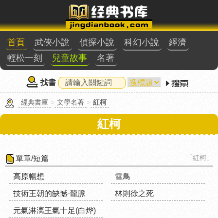
首頁
武俠小說
偵探小說
科幻小說
經濟
輕松一刻
兒童故事
名著
找書
經典書庫
>
文學名著
>
紅柯
紅柯
「紅柯」
單章/短篇
高原暢想
雪鳥
技術王朝的缺憾·龍脈
林則徐之死
元氣淋漓王氣十足(白烨)