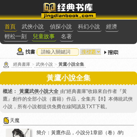
首頁
武俠小說
偵探小說
科幻小說
經濟
輕松一刻
兒童故事
名著
找書
經典書庫
>
武俠小說
>
黃鷹小說全集
黃鷹小說全集
概述：
黃鷹武俠小說大全
由“經典書庫”收錄來自作者『黃
鷹』創作的全部小說（書籍）作品，全集共【8】本傳統武俠
小說，所有小說都提供免費在線閱讀及TXT下載。
天魔
簡介：黃鷹作品，小說分1章節（卷）/約