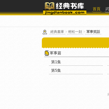
首頁
經典書庫
>
輕松一刻
>
軍事笑話
軍事篇
第1集
第5集