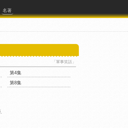
名著
「軍事笑話」
第4集
第8集
站