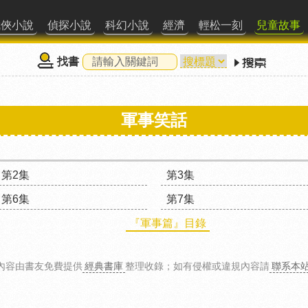
武俠小說
偵探小說
科幻小說
經濟
輕松一刻
兒童故事
找書
軍事笑話
第2集
第3集
第6集
第7集
『軍事篇』目錄
內容由書友免費提供
經典書庫
整理收錄
；如有侵權或違規內容請
聯系本