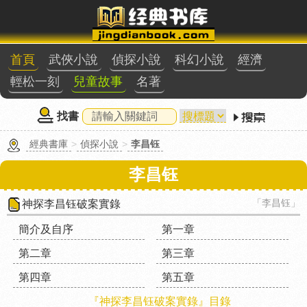
首頁
武俠小說
偵探小說
科幻小說
經濟
輕松一刻
兒童故事
名著
找書
經典書庫
>
偵探小說
>
李昌钰
李昌钰
「李昌钰」
神探李昌钰破案實錄
簡介及自序
第一章
第二章
第三章
第四章
第五章
『神探李昌钰破案實錄』目錄