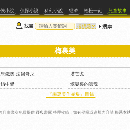
武俠小說
偵探小說
科幻小說
經濟
輕松一刻
兒童故事
找書
梅裏美
馬鐵奧·法爾哥尼
塔芒戈
錯中錯
煉獄裏的靈魂
『梅裏美作品集』目錄
內容由書友免費提供
經典書庫
整理收錄
；如有侵權或違規內容請
聯系本