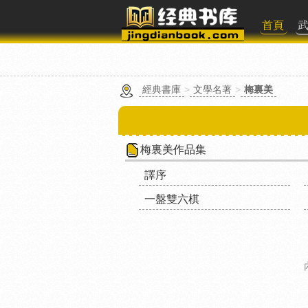
首頁
經典書庫
>
文學名著
>
梅裏美
梅裏美作品集
譯序
一盤雙六棋