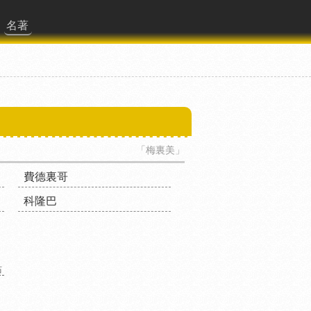
名著
「梅裏美」
費德裏哥
科隆巴
站