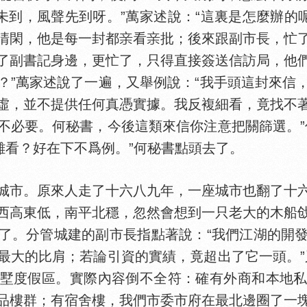
未到，風聲先到呀。”萬家述說：“這裏是怎麼辦的
清閑，他是每一封都
看
批；後來跟副市長，忙
了副書記身邊，更忙了，只得直接簽送信訪局，他
？”萬家述說了一遍，又舉例說：“我手頭這封來信
虛，並不提供任何真憑實據。我反複細看，竟找不
不必要。何秘書，今後這類來信你注意把關篩選。”
難看？好在下不爲例。”何秘書點頭去了。
市。原來人走了十六八九年，一座城市也翻了十六
西高東低，南平北穩，忽然會想到一只老大的木船
了。分管城建的副市長指點著說：“我們江湖的開
最大的比肩；若論引資的實績，竟超出了它一頭。”
墅度假區。實際內容倒不全符：確有外商和本地
品樓群；有宿舍樓，我們市委市府在最北邊圈了一