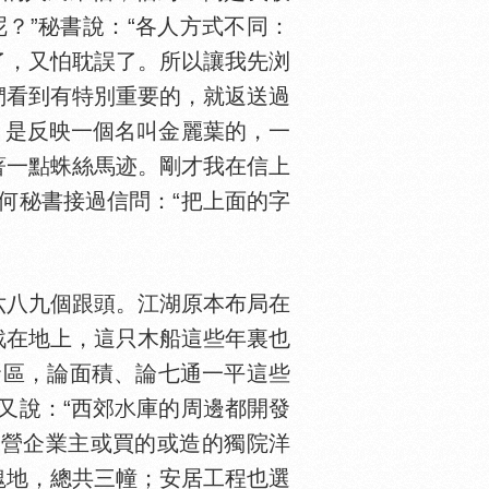
呢？”秘書說：“各人方式不同：
了，又怕耽誤了。所以讓我先浏
們看到有特別重要的，就返送過
，是反映一個名叫金麗葉的，一
著一點蛛絲馬迹。剛才我在信上
何秘書接過信問：“把上面的字
八九個跟頭。江湖原本布局在
戗在地上，這只木船這些年裏也
發區，論面積、論七通一平這些
又說：“西郊
庫的周邊都開發
私營企業主或買的或造的獨院洋
塊地，總共三幢；安居工程也選