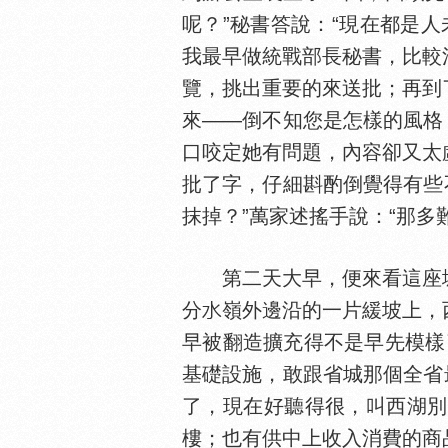
呢？”秘書答說：“現在都是人
我最早做統戰部長秘書，比較
覽，挑出重要的來送批；再到
來——倒不知您是怎樣的風格
口咬定她有問題，內容卻又太
批了字，仔細斟酌倒覺得有些
抹掉？”萬家述搖手說：“那多
第二天大早，便來看這座城
分
嶺外邊沿的一片緩坡上，
早被翻造擴充得不是早先模樣
基礎設施，敢跟省城那個全省
了，現在好聽得很，叫西湖別
樓；也有供中上收入消費的商