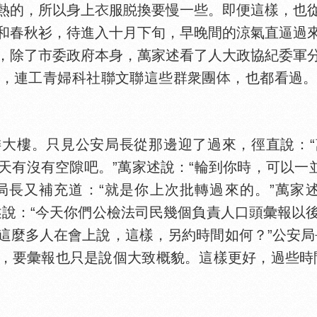
熱的，所以身上
服
換要慢一些。即便這樣，也
和春秋衫，待進入十月下旬，早晚間的涼氣直逼過
，除了市委政府本身，萬家述看了人大政協紀委軍
，連工青婦科社聯文聯這些群衆團
，也都看過
樓。只見公安局長從那邊迎了過來，徑直說：“
天有沒有空隙吧。”萬家述說：“輪到你時，可以一並
安局長又補充道：“就是你上次批轉過來的。”萬家
述說：“今天你們公檢法司民幾個負責人口頭彙報以
這麼多人在會上說，這樣，另約時間如何？”公安局
，要彙報也只是說個大致概貌。這樣更好，過些時