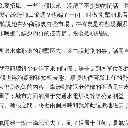
免要招風，一些時候以來，流傳了不少她的閑話。
麼都流行順口溜嗎？也編了一個，叫做‘別墅朝北看
聽說她在外商那裏有些市場，在省裏是有些硬關系的
昨晚那封缺少內容的控告信，跟著把頭點點。
西邊
庫那邊的別墅區去，途中說起別的事，話題
巴頭腦很少有停下來的時候，無非是到各單位熟悉
候也咨詢疑難和拍板表態。順便也借著新上任的
人們所熟知的內容：牽涉到離退老幹部的不過是生
圈子；城市方面的屬于交通
電煤衛等等公衆利益
苦。轉眼之間，將近兩個月時間就如此這般地過去
開始一點一滴地消去了。到了陽曆十月初，暑氣完