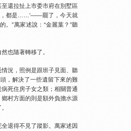
甚至還拉扯上市委市府在別墅區
，都是……’——罷了，今天就
。”萬家述說：“金麗葉？”聽
自然也隨著轉移了。
情況，照例是跟班子見面、聽
勢頭，解決了一些遺留下來的難
老病死住房子女之類；相關普通
；鄉村方面的則是額外負擔
源
了。
全退得不見了蹤影。萬家述因