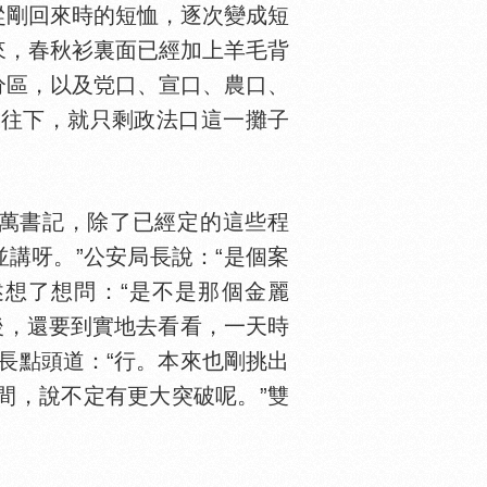
從剛回來時的短恤，逐次變成短
來，春秋衫裏面已經加上羊毛背
分區，以及
口、宣口、農口、
。往下，就只剩政法口這一攤子
萬書記，除了已經定的這些程
講呀。”公安局長說：“是個案
述想了想問：“是不是那個金麗
後，還要到實地去看看，一天時
長點頭道：“行。本來也剛挑出
間，說不定有更大突破呢。”雙