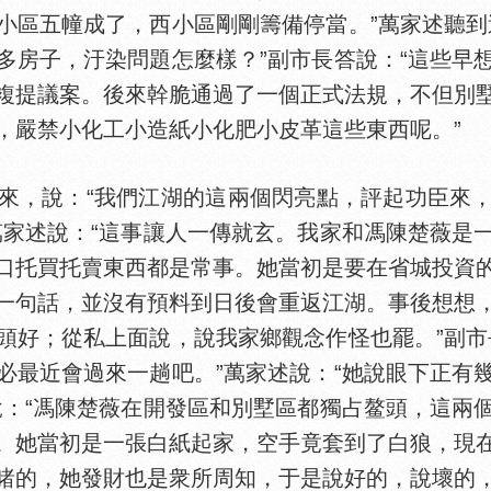
小區五幢成了，西小區剛剛籌備停當。”萬家述聽到
多房子，汙染問題怎麼樣？”副市長答說：“這些早
複提議案。後來幹脆通過了一個正式法規，不但別
，嚴禁小化工小造紙小化肥小皮革這些東西呢。”
，說：“我們江湖的這兩個閃亮點，評起功臣來，
萬家述說：“這事讓人一傳就玄。我家和馮陳楚薇是
口托買托賣東西都是常事。她當初是要在省城投資
一句話，並沒有預料到日後會重返江湖。事後想想
頭好；從私上面說，說我家鄉觀念作怪也罷。”副市
必最近會過來一趟吧。”萬家述說：“她說眼下正有
說：“馮陳楚薇在開發區和別墅區都獨占鳌頭，這兩
。她當初是一張白紙起家，空手竟套到了白狼，現
睹的，她發財也是衆所周知，于是說好的，說壞的