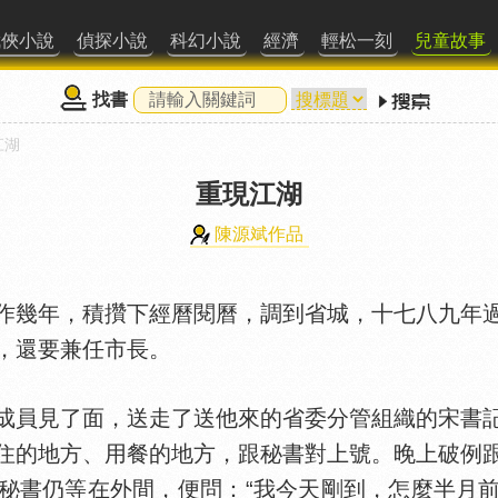
武俠小說
偵探小說
科幻小說
經濟
輕松一刻
兒童故事
找書
江湖
重現江湖
陳源斌作品
幾年，積攢下經曆閱曆，調到省城，十七八九年過
，還要兼任市長。
員見了面，送走了送他來的省委分管組織的宋書記
住的地方、用餐的地方，跟秘書對上號。晚上破例
秘書仍等在外間，便問：“我今天剛到，怎麼半月