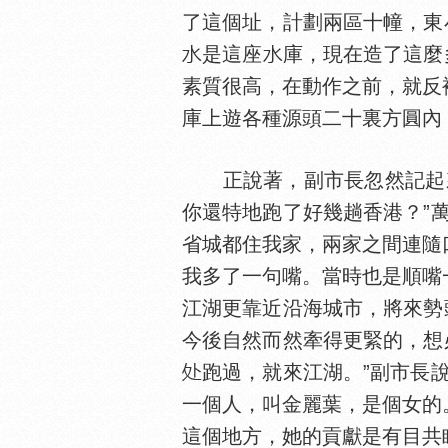
了這個址，計劃兩區十幢，東
是這座
庫，現在造了這麼
素質很高，在動作之前，就反
庫上遊各種源頭二十裏方圓內
正說著，副市長忽然記起來
你還特地跑了好幾趟香港？”
省城都住我家，兩家之間連隨
我多了一句嘴。當時也是順嘴
江湖更靠近沿海城市，將來勢
今後自然而然牽得更緊的，想
跑過，就來江湖。”副市長
一個人，叫金麗葉，是個女的
這個地方，她的貢獻是有目共