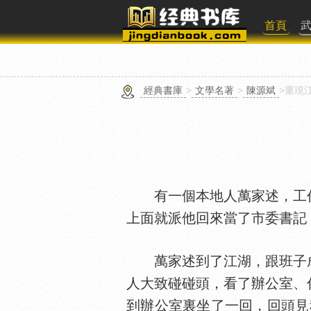
首頁
經典書庫
>
文學名著
>
陳源斌
>重現
有一個本地人萬家述，工作
上面就派他回來當了市委書記
萬家述到了江湖，跟班子成
人大致碰碰頭，看了辦公室、
到辦公室裏坐了一回，回頭見