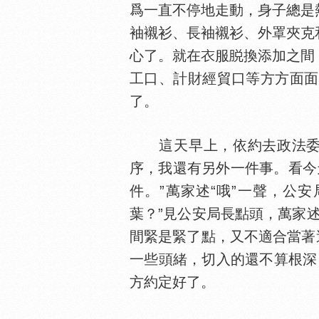
爲一直不停地走動，身子總是
袖襯衫、長袖襯衫、外罩夾克
心了。就在
服
換添加之間
工口、計財經貿口等方方面面
了。
這天早上，依約去政法委大
序，我還有另外一件事。看今
件。”萬家述“哦”一聲，公
葉？”見公安局長點頭，萬家
間緊是緊了點，又不適合當著
一些頭緒，切入的還不算根深
方約定好了。