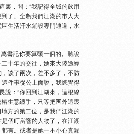
這裏，問：“我記得全城的飲用
想到了。全虧我們江湖的市人大
墅區生活汙
鋪設專門通道，
萬書記你要算頭一個的。聽說
一二十年的交往，她來大陸途經
的，談了兩次，差不多了，不防
，這件事從公上面說，我總覺得
長說：“你回到江湖來，這根線
幾樁生意纏手，只等把
外這幾
個地方的第二位，是我們江湖的
在是個叮當響的人物了，在江湖
，都有。或者是她一不小心真漏