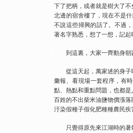
下了把柄，或者就是樹大了不
北邊的宿舍樓了，現在不是什
不說這些掃興的話了。不過，
著名字熟悉，想了一想，記起
到這裏，大家一齊動身朝
從這天起，萬家述的身子嘴
彙報、看現場一套程序，有時
點、熱點和重點問題，也都是
百姓的不出柴米油鹽物價漲落
汙染假種子假化肥種種農民疾
只覺得原先來江湖時的暑氣