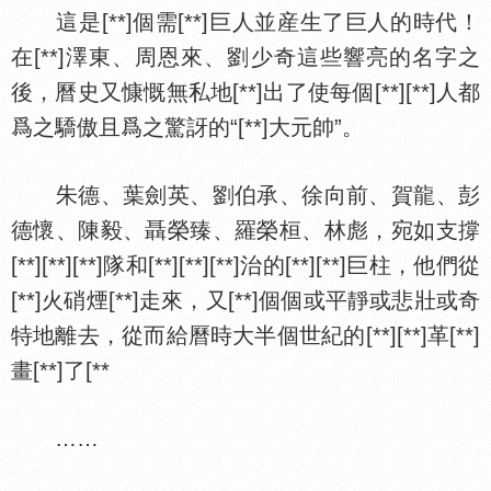
這是[**]個需[**]巨人並産生了巨人的時代！
在[**]澤東、周恩來、劉少奇這些響亮的名字之
後，曆史又慷慨無私地[**]出了使每個[**][**]人都
爲之驕傲且爲之驚訝的“[**]大元帥”。
朱德、葉劍英、劉伯承、徐向前、賀龍、彭
德懷、陳毅、聶榮臻、羅榮桓、林彪，宛如支撐
[**][**][**]隊和[**][**][**]治的[**][**]巨柱，他們從
[**]火硝煙[**]走來，又[**]個個或平靜或悲壯或奇
特地離去，從而給曆時大半個世紀的[**][**]革[**]
畫[**]了[**
……