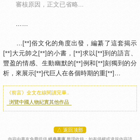
審核原因，正文已省略...
……
…[**]俗文化的角度出發，編纂了這套揭示
[**]大元帥之[**]的小書，[**]求以[**]到的語言、
豐盈的情感、生動幽默的[**]例和[**]刻獨到的分
析，來展示[**]代巨人在各個時期的重[**]…
《前言》全文在線閱讀完畢..
浏覽中國人物紀實其他作品
△ 返回顶部
內容由書友免費提供
經典書庫
整理收錄
；如有侵權或違規內容請