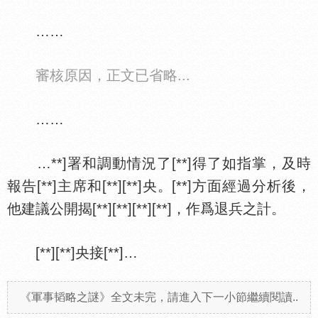
……
審核原因，正文已省略...
……
…**]署和調動情況了[**]得了如指掌，及時
報告[**]主席和[**][**]央。[**]方面經過分析後，
他建議公開揭[**][**][**][**]，作爲退兵之計。
[**][**]央接[**]…
《軍事韬略之謎》全文未完，請進入下一小節繼續閱讀..