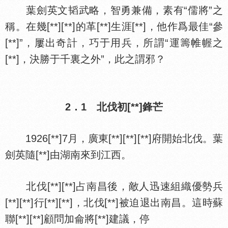
葉劍英文韬武略，智勇兼備，素有“儒將”之
稱。在幾[**][**]的革[**]生涯[**]，他作爲最佳“參
[**]”，屢出奇計，巧于用兵，所謂“運籌帷幄之
[**]，決勝于千裏之外”，此之謂邪？
2．1 北伐初[**]鋒芒
1926[**]7月，廣東[**][**][**]府開始北伐。葉
劍英隨[**]由湖南來到江西。
北伐[**][**]占南昌後，敵人迅速組織優勢兵
[**][**]行[**][**]，北伐[**]被迫退出南昌。這時蘇
聯[**][**]顧問加侖將[**]建議，停