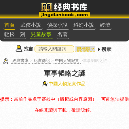
首頁
武俠小說
偵探小說
科幻小說
經濟
輕松一刻
兒童故事
名著
找書
經典書庫
>
紀實傳記
>
中國人物紀實
>軍事韬略之謎
軍事韬略之謎
中國人物紀實作品
提示：
當前作品處于審核中（
版權或內容原因
），可能無法提供
在線閱讀與下載，敬請諒解。