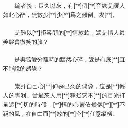
編者接：長久以來，有[**]個[**]音總是讓人
如此心醉，無數少[**]少[**]爲之傾倒、癡[**]。
是難以[**]拒容顔的[**]情款款，還是情人最
美麗會微笑的臉？
是與舊愛分離時的黯然心碎，還是心底[**]直
不能說的感覺？
崇拜自己心[**]仰慕已久的偶像，這是[**]輕
人的專利。當過來人用[**]種疑惑不[**]的目光打
量這[**]切的時候，[**]輕的心靈依然像[**][**]不
羁的風，在自由而[**]放的[**]空[**]任意縱橫。