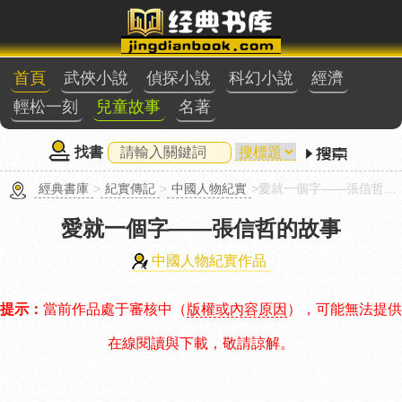
首頁
武俠小說
偵探小說
科幻小說
經濟
輕松一刻
兒童故事
名著
找書
經典書庫
>
紀實傳記
>
中國人物紀實
>愛就一個字——張信哲的故事
愛就一個字——張信哲的故事
中國人物紀實作品
提示：
當前作品處于審核中（
版權或內容原因
），可能無法提供
在線閱讀與下載，敬請諒解。