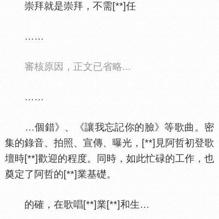
崇拜就是崇拜，不需[**]任
……
審核原因，正文已省略...
……
…個錯》、《讓我忘記你的臉》等歌曲。密
集的錄音、拍照、宣傳、曝光，[**]見阿哲初登歌
壇時[**]歡迎的程度。同時，如此忙碌的工作，也
奠定了阿哲的[**]業基礎。
的確，在歌唱[**]業[**]和生…