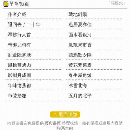
「張恨水」
單章/短篇
作者介紹
戰地斜陽
退回去了二十年
燕居夏亦佳
翠拂行人首
面水看銀河
奇趣兒時有
風飄果市香
亂葦隱寒塘
聽鴉歎夕陽
風檐嘗烤肉
黃花夢舊廬
影樹月成圖
春生屋角爐
年味憶燕都
冰雪北海
市聲拾趣
五月的北平
△ 返回顶部
內容由書友免費提供
經典書庫
整理收錄
；如有侵權或違規內容請
聯系本站