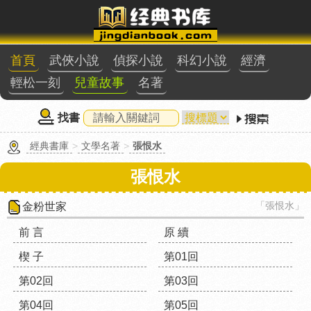
首頁
武俠小說
偵探小說
科幻小說
經濟
輕松一刻
兒童故事
名著
找書
經典書庫
>
文學名著
>
張恨水
張恨水
「張恨水」
金粉世家
前 言
原 續
楔 子
第01回
第02回
第03回
第04回
第05回