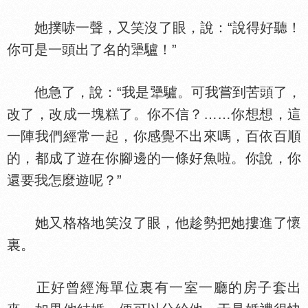
她撲哧一聲，又笑沒了眼，說：“說得好聽！
你可是一頭出了名的犟驢！”
他急了，說：“我是犟驢。可我嘗到苦頭了，
改了，改成一塊糕了。你不信？……你想想，這
一陣我們經常一起，你感覺不出來嗎，百依百順
的，都成了遊在你腳邊的一條好魚啦。你說，你
還要我怎麼遊呢？”
她又格格地笑沒了眼，他趁勢把她摟進了懷
裏。
正好曾經海單位裏有一室一廳的房子套出