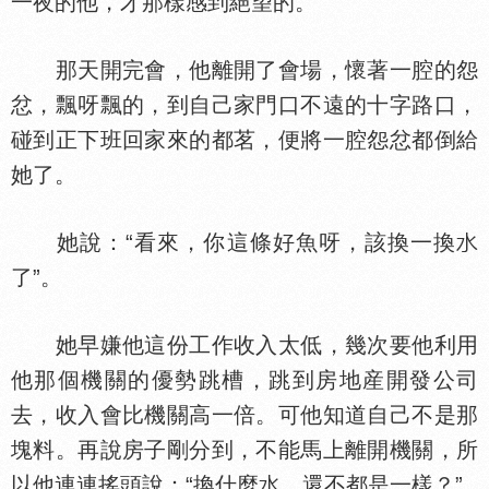
一夜的他，才那樣感到絕望的。
那天開完會，他離開了會場，懷著一腔的怨
忿，飄呀飄的，到自己家門口不遠的十字路口，
碰到正下班回家來的都茗，便將一腔怨忿都倒給
她了。
她說：“看來，你這條好魚呀，該換一換
了”。
她早嫌他這份工作收入太低，幾次要他利用
他那個機關的優勢跳槽，跳到房地産開發公司
去，收入會比機關高一倍。可他知道自己不是那
塊料。再說房子剛分到，不能馬上離開機關，所
以他連連搖頭說：“換什麼
，還不都是一樣？”