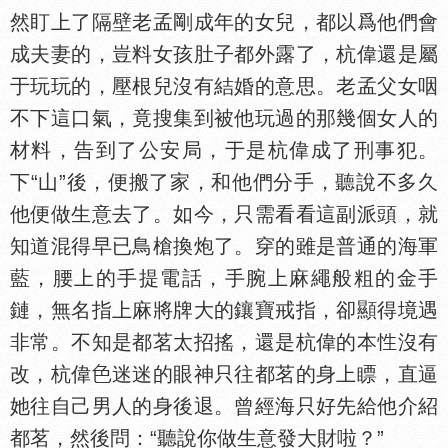
然盯上了隔壁老孟剛成年的女兒，都以爲他們會
成夫妻的，豈料女孩肚子都外露了，杭偉還是屬
于玩玩的，壓根兒沒有結婚的意思。老孟父女咽
不下這口氣，竟搜集到被他玩過的那幾個女人的
材料，告到了公安局，于是杭偉成了刑事犯。
下“山”後，便搬了家，和他們分手，聽說不多久
他便做生意去了。如今，只需看看這副派頭，就
知道混得早已鳥槍換炮了。穿的雖是普通的海軍
藍，腰上的手提電話，手腕上麻繩般粗的金手
鏈，無名指上麻將牌大的鑲寶戒指，卻顯得境遇
非常。不知是都茗太招搖，還是杭偉的本
沒有
改，杭偉
迷迷的眼神只往都茗的身上瞟，直逼
她往自己男人的身後退。曾經海只好先給他介紹
都茗，然後問：“聽說你做生意發大財啦？”