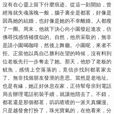
沒有在心靈上留下什麼痕迹。從這一刻開始，曾
經海就失魂落魄一般，腦子裏全是都茗，好像是
因爲她的結婚，也好像是她的不幸離婚。人都瘦
了一圈。周末，他就下決心向小園發起進攻，仿
佛尋找感情補償似的。自然，他所采取的，無非
是請小園喝咖啡，然後上舞廳。小園呢，來者不
拒。正當他以爲自己勝利在望的時候，沒有料到
位老板先行一步奪走了她。那天，他炒了老板的
鱿魚，感情上空落落的，竟信步找到都茗家去
了。無非找個朋友發泄的意思。當然是老地址。
也是有緣，她正好休息在家，正待幫母
到電話
局去辦理電話初裝手續，就讓他陪去了。不錯，
都茗還是那個都茗，叽叽喳喳的一派天真爛漫。
只是越發會打扮了，珠光寶氣的，在他看來，分