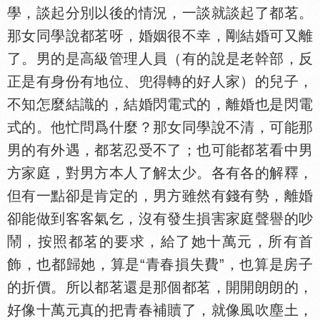
學，談起分別以後的情況，一談就談起了都茗。
那女同學說都茗呀，婚姻很不幸，剛結婚可又離
了。男的是高級管理人員（有的說是老幹部，反
正是有身份有地位、兜得轉的好人家）的兒子，
不知怎麼結識的，結婚閃電式的，離婚也是閃電
式的。他忙問爲什麼？那女同學說不清，可能那
男的有外遇，都茗忍受不了；也可能都茗看中男
方家庭，對男方本人了解太少。各有各的解釋，
但有一點卻是肯定的，男方雖然有錢有勢，離婚
卻能做到客客氣乞，沒有發生損害家庭聲譽的吵
鬧，按照都茗的要求，給了她十萬元，所有首
飾，也都歸她，算是“青春損失費”，也算是房子
的折價。所以都茗還是那個都茗，開開朗朗的，
好像十萬元真的把青春補贖了，就像風吹塵土，