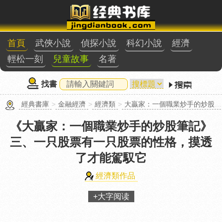
首頁
武俠小說
偵探小說
科幻小說
經濟
輕松一刻
兒童故事
名著
找書
經典書庫
>
金融經濟
>
經濟類
>
大贏家：一個職業炒手的炒股筆記
《大贏家：一個職業炒手的炒股筆記》
三、一只股票有一只股票的性格，摸透
了才能駕馭它
經濟類作品
+大字阅读