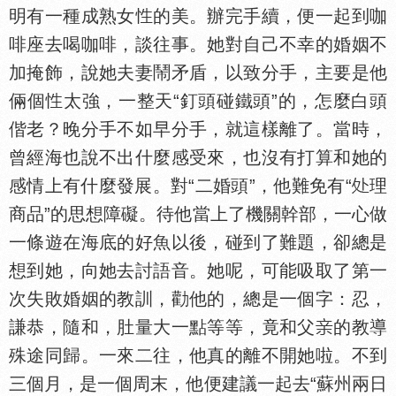
明有一種成熟女
的美。辦完手續，便一起到咖
啡座去喝咖啡，談往事。她對自己不幸的婚姻不
加掩飾，說她夫妻鬧矛盾，以致分手，主要是他
倆個
太強，一整天“釘頭碰鐵頭”的，怎麼白頭
偕老？晚分手不如早分手，就這樣離了。當時，
曾經海也說不出什麼感受來，也沒有打算和她的
感情上有什麼發展。對“二婚頭”，他難免有“
理
商品”的思想障礙。待他當上了機關幹部，一心做
一條遊在海底的好魚以後，碰到了難題，卻總是
想到她，向她去討語音。她呢，可能吸取了第一
次失敗婚姻的教訓，勸他的，總是一個字：忍，
謙恭，隨和，肚量大一點等等，竟和父
的教導
殊途同歸。一來二往，他真的離不開她啦。不到
三個月，是一個周末，他便建議一起去“蘇州兩日