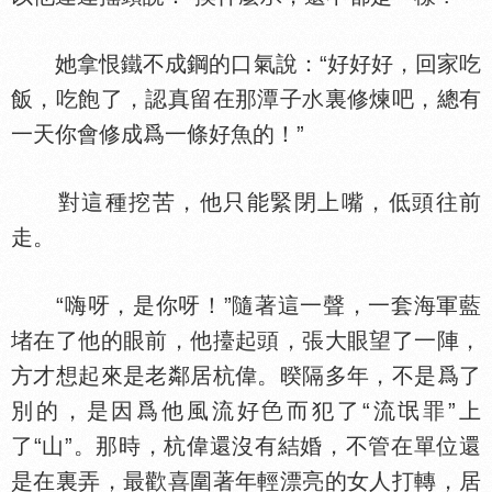
她拿恨鐵不成鋼的口氣說：“好好好，回家吃
飯，吃飽了，認真留在那潭子
裏修煉吧，總有
一天你會修成爲一條好魚的！”
對這種挖苦，他只能緊閉上嘴，低頭往前
走。
“嗨呀，是你呀！”隨著這一聲，一套海軍藍
堵在了他的眼前，他擡起頭，張大眼望了一陣，
方才想起來是老鄰居杭偉。暌隔多年，不是爲了
別的，是因爲他風流好
而犯了“流氓罪”上
了“山”。那時，杭偉還沒有結婚，不管在單位還
是在裏弄，最歡喜圍著年輕漂亮的女人打轉，居