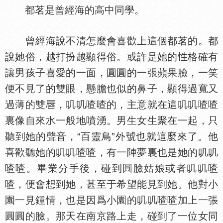
都茗是曾經海的高中同學。
曾經海說不清怎麼會喜歡上這個都茗的。都
說她俗，越打扮越顯得俗。或許是她的
格確有
讓男孩子喜愛的一面，圓圓的一張蘋果臉，一笑
便不見了的雙眼，懸膽也似的鼻子，顯得過寬又
過薄的雙
，叽叽喳喳的，主意就在這叽叽喳喳
裏像自來
一般地噴湧。男生女生聚在一起，只
聽到她的聲音，“百靈鳥”外號也就這麼來了。他
喜歡聽她的叽叽喳喳，有一陣夢裏也是她的叽叽
喳喳。畢業分手後，碰到圓臉姑娘或者叽叽喳
喳，便會想到她，甚至于希望能見到她。他對小
園一見鍾情，也是因爲小園的叽叽喳喳加上一張
圓圓的臉。那天在南京路上走，碰到了一位女同