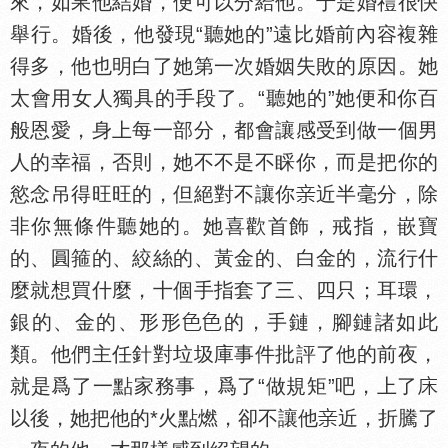
來，如果他結婚，便可以分給他。于是婚禮很快
舉行。婚後，他發現“聽她的”遠比婚前內容複雜
得多，他也明白了她第一次婚姻失敗的原因。她
太會用女人獨具的手段了。“聽她的”她便和你百
般恩愛，身上每一部分，都會讓感受到做一個男
人的幸福，否則，她不不是不睬你，而是把你的
慾念吊得旺旺的，但絕對不讓你
近半毫分，除
非你無條件聽她的。她喜歡首飾，戒指，嵌寶
的、圓箍的、絞絲的、黃金的、白金的，流行什
麼就想買什麼，十個手指套了三、四只；耳環，
銀的、金的、形形
的，手鏈，腳鏈諸如此
類。他們主任針對垃圾庫事件批評了他的前夜，
就是爲了一點家務事，爲了“做規矩”吧，上了
以後，她把他的*火點燃，卻不讓他
近，折騰了