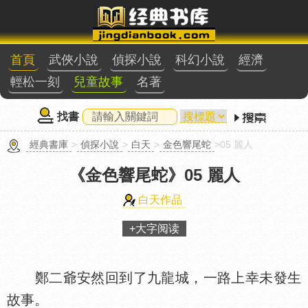
首頁
武俠小說
偵探小說
科幻小說
經濟
輕松一刻
兒童故事
名著
找書
經典書庫
>
偵探小說
>
白天
>
金色響尾蛇
>05 麗人
《金色響尾蛇》
05 麗人
白天作品
+大字阅读
鄭二爺安然回到了九龍城，一路上幸未發生
故事。