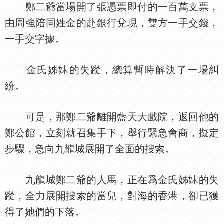
鄭二爺當場開了張憑票即付的一百萬支票，
由周強陪同姓金的赴銀行兌現，雙方一手交錢，
一手交字據。
金氏姊
的失蹤，總算暫時解決了一場糾
紛。
可是，那鄭二爺離開藍天大戲院，返回他的
鄭公館，立刻就召集手下，舉行緊急會商，擬定
步驟，急向九龍城展開了全面的搜索。
九龍城鄭二爺的人馬，正在爲金氏姊
的失
蹤，全力展開搜索的當兒，對海的香港，卻已獲
得了她們的下落。