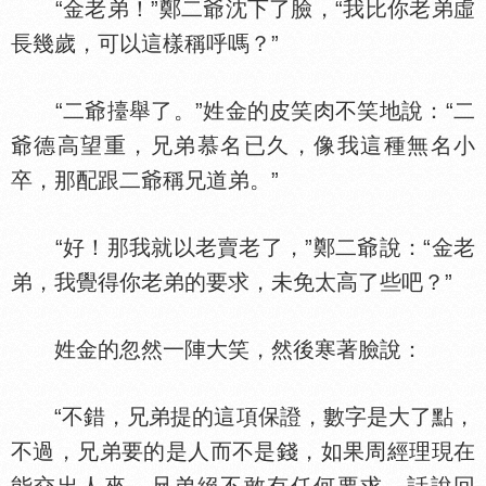
“金老弟！”鄭二爺沈下了臉，“我比你老弟虛
長幾歲，可以這樣稱呼嗎？”
“二爺擡舉了。”姓金的皮笑肉不笑地說：“二
爺德高望重，兄弟慕名已久，像我這種無名小
卒，那配跟二爺稱兄道弟。”
“好！那我就以老賣老了，”鄭二爺說：“金老
弟，我覺得你老弟的要求，未免太高了些吧？”
姓金的忽然一陣大笑，然後寒著臉說：
“不錯，兄弟提的這項保證，數字是大了點，
不過，兄弟要的是人而不是錢，如果周經理現在