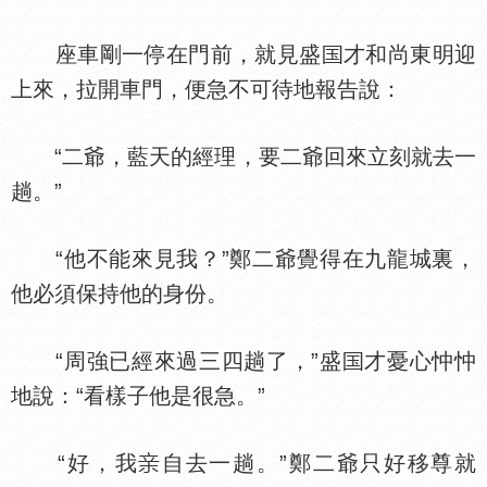
座車剛一停在門前，就見盛
才和尚東明迎
上來，拉開車門，便急不可待地報告說：
“二爺，藍天的經理，要二爺回來立刻就去一
趟。”
“他不能來見我？”鄭二爺覺得在九龍城裏，
他必須保持他的身份。
“周強已經來過三四趟了，”盛
才憂心忡忡
地說：“看樣子他是很急。”
“好，我
自去一趟。”鄭二爺只好移尊就