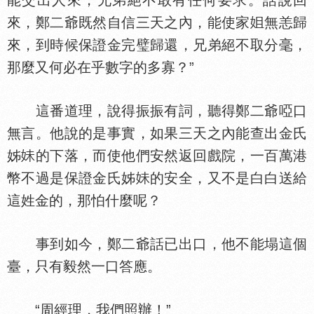
能交出人來，兄弟絕不敢有任何要求。話說回
來，鄭二爺既然自信三天之內，能使家
無恙歸
來，到時候保證金完璧歸還，兄弟絕不取分毫，
那麼又何必在乎數字的多寡？”
這番道理，說得振振有詞，聽得鄭二爺啞口
無言。他說的是事實，如果三天之內能查出金氏
姊
的下落，而使他們安然返回戲院，一百萬港
幣不過是保證金氏姊
的安全，又不是白白送給
這姓金的，那怕什麼呢？
事到如今，鄭二爺話已出口，他不能塌這個
臺，只有毅然一口答應。
“周經理，我們照辦！”