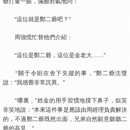
爺打量一眼，滿臉邪氣地問：
“這位就是鄭二爺吧？”
周強慌忙替他們介紹：
“這位是鄭二爺，這位是金老大……”
“關于令
在舍下失蹤的事，”鄭二爺沈聲
說：“我感覺非常詫異。”
“哪裏，”姓金的用手習慣地摸下鼻子，似笑
非笑地說：“本來這件事是應該由周經理負責解決
的，不過鄭二爺既然出面，兄弟自然願意聽聽二
爺的高見。”