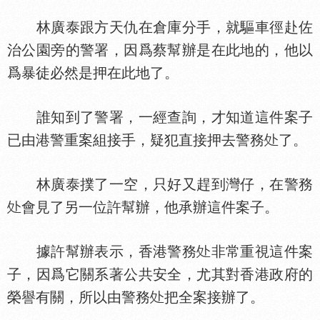
林廣泰跟方天仇在倉庫分手，就驅車徑赴佐
治公園旁的警署，因爲蔡幫辦是在此地的，他以
爲暴徒必然是押在此地了。
誰知到了警署，一經查詢，才知道這件案子
已由港警重案組接手，疑犯直接押去警務
了。
林廣泰撲了一空，只好又趕到灣仔，在警務
會見了另一位許幫辦，他承辦這件案子。
據許幫辦表示，香港警務
非常重視這件案
子，因爲它關系著公共安全，尤其對香港政府的
榮譽有關，所以由警務
把全案接辦了。