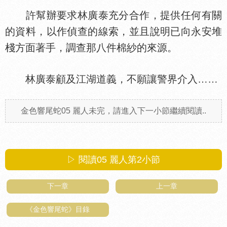
許幫辦要求林廣泰充分合作，提供任何有關
的資料，以作偵查的線索，並且說明已向永安堆
棧方面著手，調查那八件棉紗的來源。
林廣泰顧及江湖道義，不願讓警界介入……
金色響尾蛇05 麗人未完，請進入下一小節繼續閱讀..
▷ 閱讀05 麗人第
2
小節
下一章
上一章
《金色響尾蛇》目錄