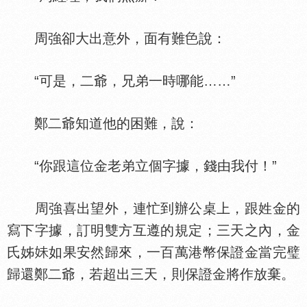
周強卻大出意外，面有難
說：
“可是，二爺，兄弟一時哪能……”
鄭二爺知道他的困難，說：
“你跟這位金老弟立個字據，錢由我付！”
周強喜出望外，連忙到辦公桌上，跟姓金的
寫下字據，訂明雙方互遵的規定；三天之內，金
氏姊
如果安然歸來，一百萬港幣保證金當完璧
歸還鄭二爺，若超出三天，則保證金將作放棄。