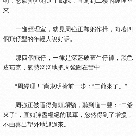
明，怒氣沖沖地進了戲院，直闖到二樓的經理室
來。
一進經理室，就見周強正鞠躬作揖，向著四
個飛仔型的年輕人說好話。
那四個飛仔，一律是深藍破舊牛仔褲，黑
皮茄克，氣勢洶洶地把周強圍在當中。
“周經理！”尚東明搶前一步：“二爺來了。”
周強正被逼得焦頭爛額，聽到這一聲：“二爺
來了”，直如彈盡糧絕的孤軍，忽然得到了增援，
不由喜出望外地迎過來。