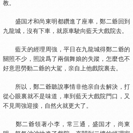
教。
盛
才和尚東明都鑽進了座車，鄭二爺回到
九龍城，沒有下車，就原車駛向藍天大戲院去。
藍天的經理周強，平日在九龍城得鄭二爺的
關照不少，照說爲了兩個舞娘的失蹤，怎麼也不
好意思勞動二爺的大駕，
自上他戲院裏去。
所以，鄭二爺聽說事情非他
自去解決，打
從心眼裏就不是味道，車到藍天大戲院門口，又
不見周強迎接，自然火就更大了。
鄭二爺領著小李，常三通，盛
才，尚東