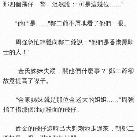
那四個飛仔一瞥，沮然說：“可是這幾位……”
“他們是……”鄭二爺不屑地看了他們一眼。
周強急忙輕聲向鄭二爺說：“他們是香港黑騎
士的人！”
“金氏姊
失蹤，關他們什麼事？”鄭二爺卻
故意提高了嗓子。
“金家姊
就是那位金老大的
……”周強
指了指那個油頭粉面的飛仔。
姓金的飛仔這時己大刺刺地走過來，朝鄭二