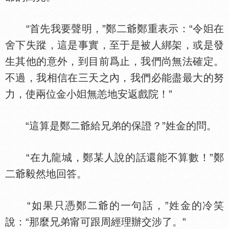
“首先我要聲明，”鄭二爺鄭重表示：“令
在
舍下失蹤，這是事實，至于是被人綁架，或是發
生其他的意外，到目前爲止，我們尚無法確定。
不過，我相信在三天之內，我們必能盡最大的努
力，使兩位金小
無恙地安返戲院！”
“這算是鄭二爺給兄弟的保證？”姓金的問。
“在九龍城，鄭某人說的話還能不算數！”鄭
二爺毅然地回答。
“如果只憑鄭二爺的一句話，”姓金的冷笑
說：“那麼兄弟甯可跟周經理辦交涉了。”