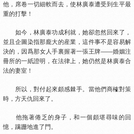
他，席卷一切細軟而去，使林廣泰遭受到生平最
重的打擊！
如今，林廣泰功成利就，她卻忽然回來了，
並且企圖染指那龐大的産業，這件事不是容易解
決的，因爲那女人手裏握著一張王牌——婚姻注
冊所的一紙證明，在法律上，她仍然是林廣泰合
法的妻室！
所以，對付起來頗感棘手。當他們商榷對策
時，方天仇回來了。
他拖著倦乏的身子，和一個頗堪尋味的回
憶，蹒跚地進了門。