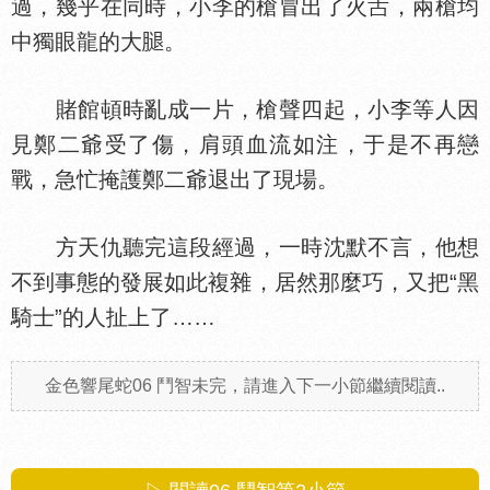
過，幾乎在同時，小李的槍冒出了火
，兩槍均
中獨眼龍的大
。
賭館頓時亂成一片，槍聲四起，小李等人因
見鄭二爺受了傷，肩頭血流如注，于是不再戀
戰，急忙掩護鄭二爺退出了現場。
方天仇聽完這段經過，一時沈默不言，他想
不到事態的發展如此複雜，居然那麼巧，又把“黑
騎士”的人扯上了……
金色響尾蛇06 鬥智未完，請進入下一小節繼續閱讀..