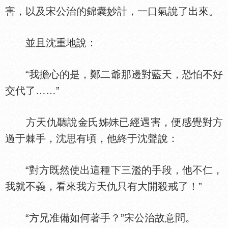
害，以及宋公治的錦囊妙計，一口氣說了出來。
並且沈重地說：
“我擔心的是，鄭二爺那邊對藍天，恐怕不好
交代了……”
方天仇聽說金氏姊
已經遇害，便感覺對方
過于棘手，沈思有頃，他終于沈聲說：
“對方既然使出這種下三濫的手段，他不仁，
我就不義，看來我方天仇只有大開殺戒了！”
“方兄准備如何著手？”宋公治故意問。