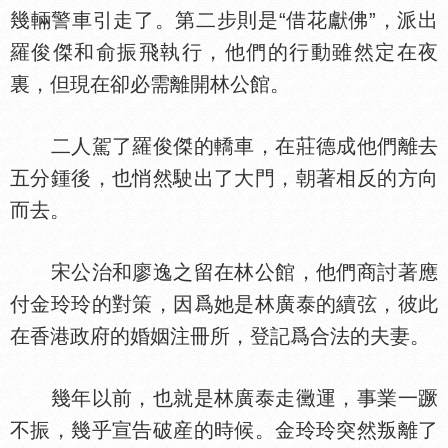
幾輛警車引走了。第二步則是“借花獻佛”，派出
羅俊傑和俞振飛執行，他們的行動雖然定在夜
裏，但現在卻必需離開林公館。
二人駕了羅俊傑的轎車，在莊德成他們離去
五分鍾後，也悄然駛出了大門，朝著相反的方向
而去。
宋公治和廖逸之留在林公館，他們商討著應
付金玲玲的對策，因爲她是林廣泰的續弦，彼此
在香港政府的婚姻注冊所，登記爲合法的夫妻。
幾年以前，也就是林廣泰走黴運，事業一蹶
不振，幾乎宣告破産的時候。金玲玲突然叛離了