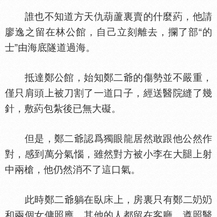
誰也不知道方天仇葫蘆裏賣的什麼葯，他請
廖逸之留在林公館，自己立刻離去，攔了部“的
士”由海底隧道過海。
抵達鄭公館，始知鄭二爺的傷勢並不嚴重，
僅只肩頭上被刀割了一道口子，經送醫院縫了幾
針，敷葯包紮後已無大礙。
但是，鄭二爺認爲獨眼龍居然敢跟他公然作
對，感到萬分氣惱，雖然對方被小李在大
上射
中兩槍，他仍然消不了這口氣。
此時鄭二爺躺在臥
上，房裏只有鄭二
和兩個女傭照應，其他的人都留在客廳，遵照醫