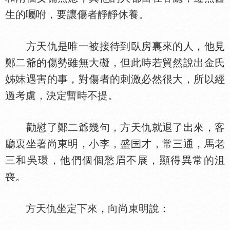
生的囑咐，要讓傷者靜靜休養。
方天仇是唯一被接待到臥房裏來的人，他見
鄭二爺的傷勢雖無大礙，但此時若貿然說出金氏
姊
遇害的事，對傷者的刺激必然很大，所以經
過考慮，決定暫時不提。
勸慰了鄭二爺幾句，方天仇就退了出來，客
廳裏坐著尚東明，小李，盛
才，常三通，馬老
三和吳環，他們個個愁眉不展，顯得異常的沮
喪。
方天仇坐定下來，向尚東明說：