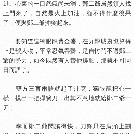
迸。心裏的一口怨氣尚未消，鄭二爺居然領人找
上門來了，自然是火上加油，顧不得什麼後果
了，便與鄭二爺沖突起來。
要知道這獨眼龍曹金盛，在九龍城裏也算得
上是號人物，平常忍氣吞聲，是自忖鬥不過鄭二
爺的勢力，如今既然有人替他撐腰，那就不可同
日而語了。
雙方三言兩語就起了沖突，獨眼龍把心一
橫，摸出一把彈簧刀，出其不意地就給鄭二爺一
刀！
幸而鄭二爺閃讓得快，刀鋒只在肩頭上劃