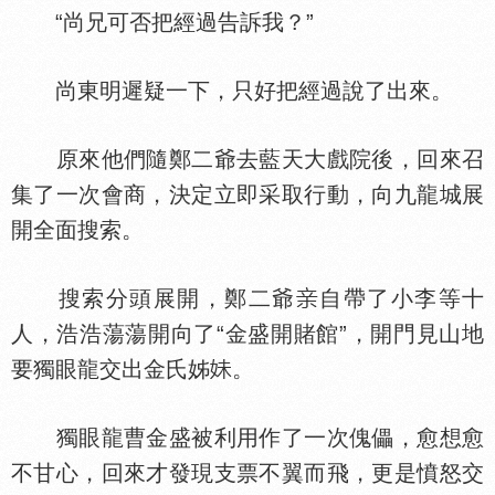
“尚兄可否把經過告訴我？”
尚東明遲疑一下，只好把經過說了出來。
原來他們隨鄭二爺去藍天大戲院後，回來召
集了一次會商，決定立即采取行動，向九龍城展
開全面搜索。
搜索分頭展開，鄭二爺
自帶了小李等十
人，浩浩蕩蕩開向了“金盛開賭館”，開門見山地
要獨眼龍交出金氏姊
。
獨眼龍曹金盛被利用作了一次傀儡，愈想愈
不甘心，回來才發現支票不翼而飛，更是憤怒交