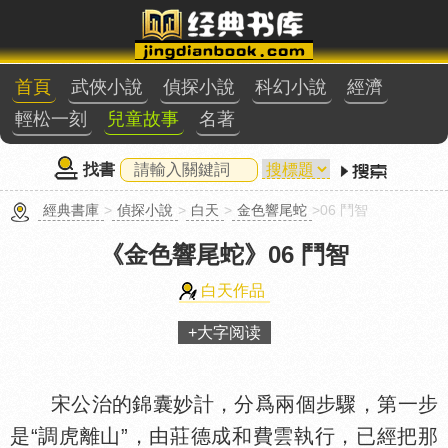
首頁
武俠小說
偵探小說
科幻小說
經濟
輕松一刻
兒童故事
名著
找書
經典書庫
>
偵探小說
>
白天
>
金色響尾蛇
>06 鬥智
《金色響尾蛇》
06 鬥智
白天作品
+大字阅读
宋公治的錦囊妙計，分爲兩個步驟，第一步
是“調虎離山”，由莊德成和費雲執行，已經把那