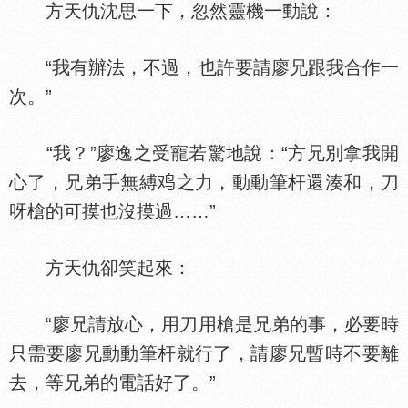
方天仇沈思一下，忽然靈機一動說：
“我有辦法，不過，也許要請廖兄跟我合作一
次。”
“我？”廖逸之受寵若驚地說：“方兄別拿我開
心了，兄弟手無縛
之力，動動筆杆還湊和，刀
呀槍的可摸也沒摸過……”
方天仇卻笑起來：
“廖兄請放心，用刀用槍是兄弟的事，必要時
只需要廖兄動動筆杆就行了，請廖兄暫時不要離
去，等兄弟的電話好了。”