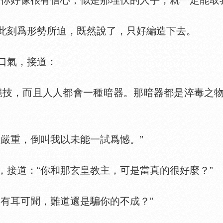
你好像很有信心，似是那埋伏的人手，就一定能取
刻爲形勢所迫，既然說了，只好編造下去。
口氣，接道：
技，而且人人都會一種暗器。那暗器都是淬毒之物
”
嚴重，倒叫我以未能一試爲憾。”
道：“你和那玄皇教主，可是當真的很好麼？”
有耳可聞，難道還是騙你的不成？”