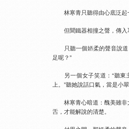
林寒青只聽得由心底泛起一
但聞鐵器相撞之聲，傳入耳
只聽一個
柔的聲音說道
足呢？”
另一個女子笑道：“聽東主
上。”聽她說話口氣，當是小
林寒青心暗道：醜美雖非
，才能解說的清楚。