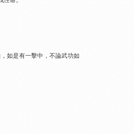
我
命。”
，如是有一擊中，不論武功如