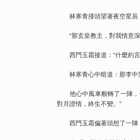
林寒青擡頭望著夜空星辰
“那玄皇教主，對我情意深
西門玉霜接道：“什麼約言
林寒青心中暗道：那李中慧
他心中風車般轉了一陣，仍
對月證情，終生不變。”
西門玉霜偏著頭想了一陣