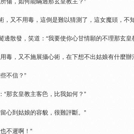
所傷，如何能瞞過那玄皇教主？”
，又不用毒，這倒是難以猜測了，這女魔頭，不知
散發，笑道：“我要使你心甘情願的不理那玄皇教
毒，又不施展攝心術，在下想不出姑娘有什麼辦法
些不信？”
“那玄皇教主客
，比我如何？”
留心到姑娘的容貌，很難評斷。”
也不遲啊！”