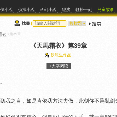
武俠小說
偵探小說
科幻小說
經濟
輕松一刻
兒童故事
找書
霜衣
>第39章
《天馬霜衣》
第39章
臥龍生作品
+大字阅读
”
我之言，如是肯依我方法去做，此刻你不爲亂劍分