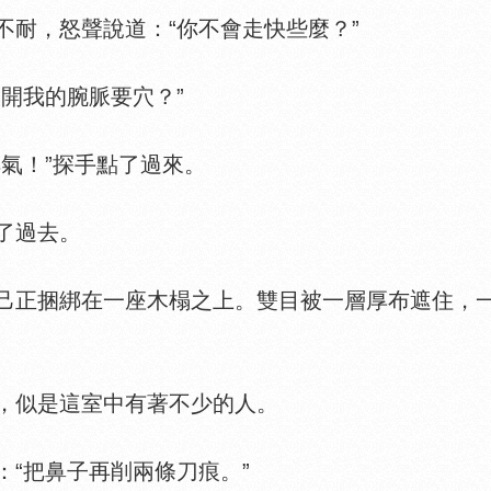
耐，怒聲說道：“你不會走快些麼？”
開我的腕脈要穴？”
氣！”探手點了過來。
了過去。
正捆綁在一座木榻之上。雙目被一層厚布遮住，一
似是這室中有著不少的人。
：“把鼻子再削兩條刀痕。”