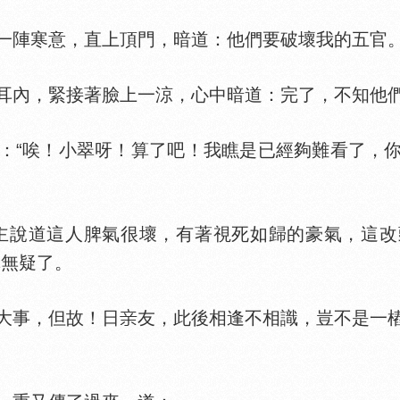
陣寒意，直上頂門，暗道：他們要破壞我的五官。
內，緊接著臉上一涼，心中暗道：完了，不知他們
：“唉！小翠呀！算了吧！我瞧是已經夠難看了，
說道這人脾氣很壞，有著視死如歸的豪氣，這改
翠無疑了。
大事，但故！日
友，此後相逢不相識，豈不是一