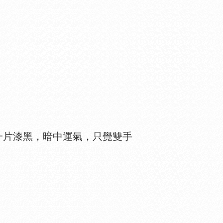
片漆黑，暗中運氣，只覺雙手