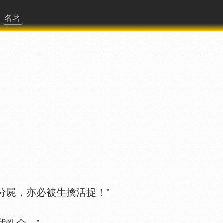
名著
屍，亦必被生擒活捉！”