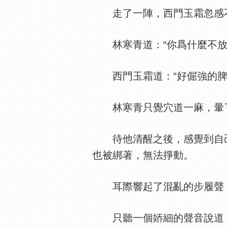
走了一陣，西門玉霜忽感不
林寒青道：“你爲什麼不放
西門玉霜道：“好倔強的脾
林寒青只覺穴道一麻，暈
待他清醒之後，感覺到自己
也被綁著，無法掙動。
耳際響起了混亂的步履聲，
只聽一個
細的聲音說道