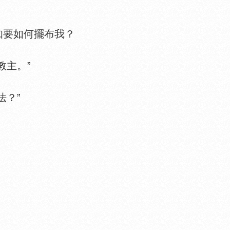
要如何擺布我？
主。”
？”