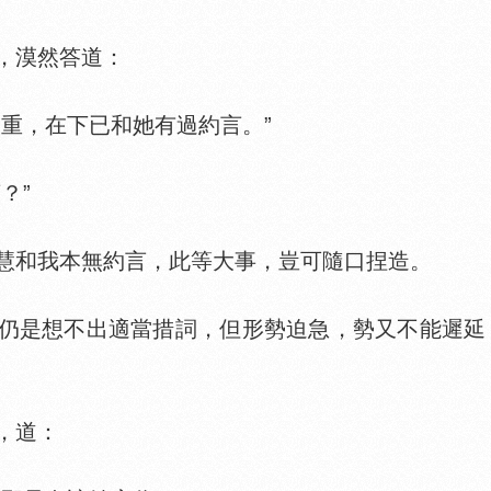
，漠然答道：
重，在下已和她有過約言。”
？”
和我本無約言，此等大事，豈可隨口捏造。
是想不出適當措詞，但形勢迫急，勢又不能遲延，
，道：