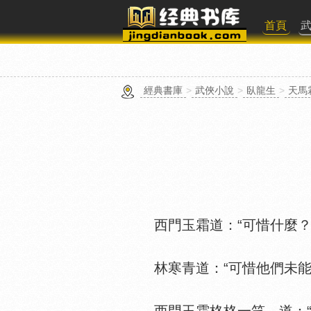
首頁
經典書庫
>
武俠小說
>
臥龍生
>
天馬
西門玉霜道：“可惜什麼？
林寒青道：“可惜他們未能聽