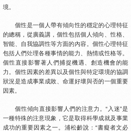
境。
個
是一個人帶有傾向
的穩定的心理特征
的總稱，從廣義講，個
包括個人傾向、
格、
智能、自我協調
等方面的內容。個
心理特征
包括人們
理各種事情的能力、熱情或
格等。
個
直接影響著人們捕捉機遇、創造機會的能
力。個
因素的差異以及個
與特定環境的協調
狀況是造成事業成敗、命運好壞與否的一個重要
因素。
個
傾向直接影響人們的注意力。“入迷”是
一種特殊的注意現象，它是取得科學成就及事業
成功的重要因素之一。浦松齡說：“書癡者文必