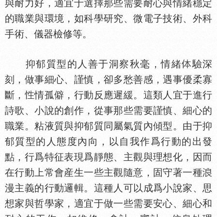
與耐力好，適宜于選擇那些需要耐心與情緒穩定
的職業與環境，如科學研究、微電子技術、外科
手術、儀器檢修等。
抑郁質型的人善于洞察秋毫，情緒
驗深
刻，做事細心、謹慎，卻多愁善感，遇事優柔寡
斷，
情孤僻，行動反應遲緩。這類人宜于進行
詩歌、小說的創作，從事那些需要謹慎、細心的
職業。粘液質與抑郁質同屬氣質內傾型。由于抑
郁質型的人態度內向，以自我作爲行動的出發
點，行爲特征表現爲靜態、主觀與理想化，因而
在行動上常會産生一些主觀隨意，固守著一種
漫主義的行動邏輯。這種人可以成爲小說家、思
想家與哲學家，適宜于做一些需要安心、細心和