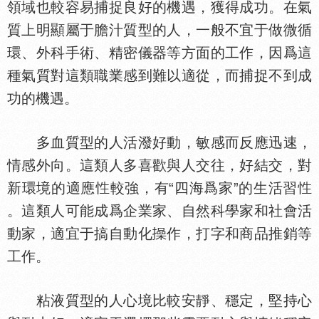
領域也較容易捕捉良好的機遇，獲得成功。在氣
質上明顯屬于膽汁質型的人，一般不宜于做微循
環、外科手術、精密儀器等方面的工作，因爲這
種氣質對這類職業感到難以適從，而捕捉不到成
功的機遇。
多血質型的人活潑好動，敏感而反應迅速，
情感外向。這類人多喜歡與人交往，好結交，對
新環境的適應
較強，有“四海爲家”的生活習
。這類人可能成爲企業家、自然科學家和社會活
動家，適宜于搞自動化
作，打字和商品推銷等
工作。
粘液質型的人心境比較安靜、穩定，堅持心