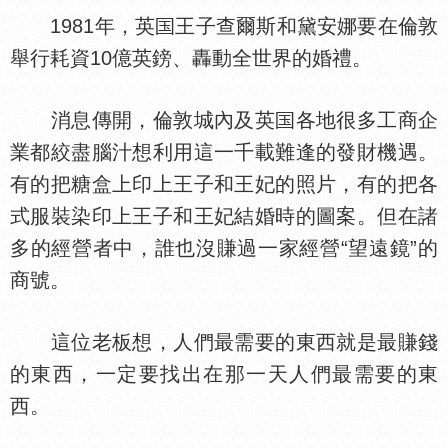
1981年，英
王子查爾斯和黛安娜要在倫敦
舉行耗資10億英鎊、轟動全世界的婚禮。
消息傳開，倫敦城內及英
各地很多工商企
業都絞盡腦汁想利用這一千載難逢的發財機遇。
有的把糖盒上印上王子和王妃的照片，有的把各
式服裝染印上王子和王妃結婚時的圖案。但在諸
多的經營者中，誰也沒賺過一家經營“望遠鏡”的
商號。
這位老板想，人們最需要的東西就是最賺錢
的東西，一定要找出在那一天人們最需要的東
西。