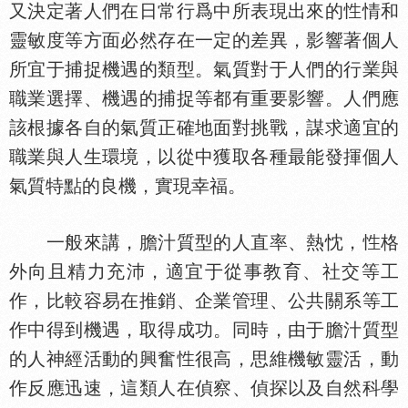
又決定著人們在日常行爲中所表現出來的
情和
靈敏度等方面必然存在一定的差異，影響著個人
所宜于捕捉機遇的類型。氣質對于人們的行業與
職業選擇、機遇的捕捉等都有重要影響。人們應
該根據各自的氣質正確地面對挑戰，謀求適宜的
職業與人生環境，以從中獲取各種最能發揮個人
氣質特點的良機，實現幸福。
一般來講，膽汁質型的人直率、熱忱，
格
外向且精力充沛，適宜于從事教育、社交等工
作，比較容易在推銷、企業管理、公共關系等工
作中得到機遇，取得成功。同時，由于膽汁質型
的人神經活動的興奮
很高，思維機敏靈活，動
作反應迅速，這類人在偵察、偵探以及自然科學