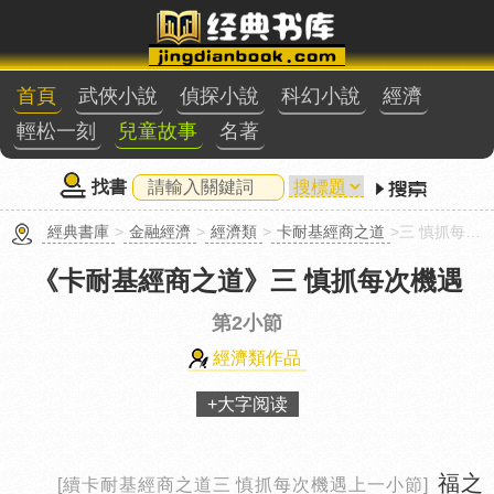
首頁
武俠小說
偵探小說
科幻小說
經濟
輕松一刻
兒童故事
名著
找書
經典書庫
>
金融經濟
>
經濟類
>
卡耐基經商之道
>三 慎抓每次機遇第2小節
《卡耐基經商之道》
三 慎抓每次機遇
第2小節
經濟類作品
+大字阅读
福之
[續卡耐基經商之道三 慎抓每次機遇上一小節]