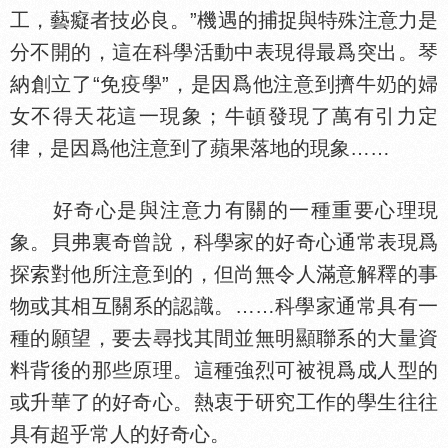
工，藝癡者技必良。”機遇的捕捉與特殊注意力是
分不開的，這在科學活動中表現得最爲突出。琴
納創立了“免疫學”，是因爲他注意到擠牛
的婦
女不得天花這一現象；牛頓發現了萬有引力定
律，是因爲他注意到了蘋果落地的現象……
好奇心是與注意力有關的一種重要心理現
象。貝弗裏奇曾說，科學家的好奇心通常表現爲
探索對他所注意到的，但尚無令人滿意解釋的事
物或其相互關系的認識。……科學家通常具有一
種的願望，要去尋找其間並無明顯聯系的大量資
料背後的那些原理。這種強烈可被視爲成人型的
或升華了的好奇心。熱衷于研究工作的學生往往
具有超乎常人的好奇心。