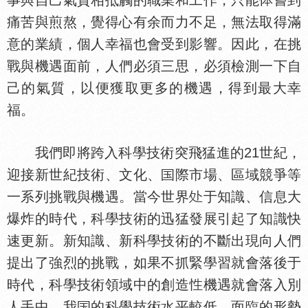
事與自己氣質相抵觸的職業和工作，只能
嘗到
痛苦與煎熬，覺得心有余而力不足，無法取得滿
意的業績，個人幸福也會受到影響。因此，在挑
戰與機遇面前，人們必須三思，必須檢測一下自
己的氣質，以便獲取更多的機遇，得到最大幸
福。
我們即將跨入科學技術突飛猛進的21世紀，
迎接新世紀技術、文化、
際市場、區域競爭等
一系列挑戰與機遇。當今世界
于知識、信息大
爆炸的時代，科學技術的迅猛發展引起了知識快
速更新。新知識、新科學技術的不斷出現向人們
提出了強烈的挑戰，如果不抓緊學習就會落後于
時代，科學技術領域中的創造
機遇就會落入別
人手中。我
的科學技術
平較低，面臨的形勢