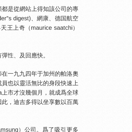
顧都是從網站上得知該公司的專
r”s digest)、網康、德
航空
王上奇（maurice saatchi）
有彈
、及回應快。
在一九九四年于加州的帕洛奧
的成員也以靈活無比的身段快速上
ta上市才沒幾個月，就成爲全球
，因此，迪吉多得以坐享數以百萬
amsung）公司。爲了吸引更多