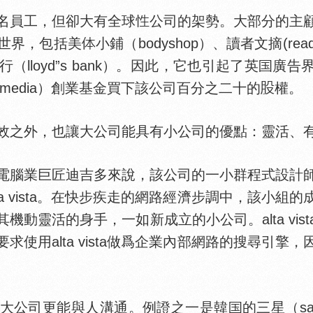
員工，但卻大有全球
公司的架勢。大部分的主
世界，包括美
小鋪（bodyshop）、讀者文摘(reade
銀行（lloyd”s bank）。因此，它也引起了英
廣告界天
lomedia）創業基金買下該公司百分之二十的
權。
之外，也讓大公司能具有小公司的優點：靈活、
腦業巨匠迪吉多來說，該公司的一小群程式設計師
ta vista。在快步疾走的網路經濟步調中，該小組
機動靈活的身手，一如新成立的小公司。alta vis
求使用alta vista做爲企業內部網路的搜尋引擎
大公司更能與人溝通。例證之一是韓
的三星（s