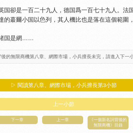
英
卻是一百二十九人，德
爲一百七十九人。法
達的蕞爾小
以
列，其人機比也是落在這個範圍
諸
是網……
背後的無限商機第八章、網際市場，小兵擅長未完，請進入下一小節
▷ 閱讀第八章、網際市場，小兵擅長第
3
小節
上一小節
下一章
上一章
《一個新名詞背後的
無限商機》目錄