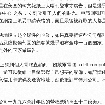
星在美
的韓文報紙上大幅刊登求才廣告，但是幾
展中心”之後，立刻吸引了人們的眼光。申請回韓
在網路上填妥申請表格的，而且最後被錄取的人都
功地建立起全球
的企業，如果真要把這些公司都
店及虛擬葡萄園的顧客就幾乎遍布全球一百個
家
之外的
家做廣告。
電腦直銷商，如戴爾電腦（dell computer）
，還可以從線上目錄選擇自己想要的配備，如記憶
入信用卡號碼及送貨地址，然後把訂單傳到公司。
司一九九六會計年度的營收總額爲五十二億美元，