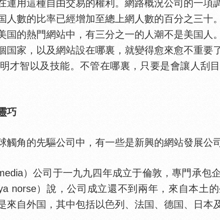
運用這種自由交易的權利。網路概況公司的一項調
人數的比率已經增加至總上網人數的百分之三十
美
的熱門網站中，有三分之一的人
不是美
人
個
家，以及網站設在哪裏，就變得愈來愈不重要
明才智以及技能。不管在哪裏，只要是會讓人刮
靈巧
觸角的先驅公司中，有一些是新興的網站發展公
b media）公司于一九九四年成立于倫敦，專門承
nya norse）說，公司成立還不到兩年，來自本
是來自外
，其中包括以
列、法
、德
、日本