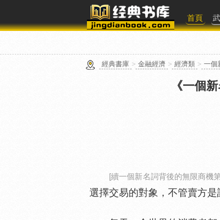
首頁
經典書庫
>
金融經濟
>
經濟類
>
一個
《一個新
[續一個新名詞背後的無限商機
選擇交易的對象，不管賣方是