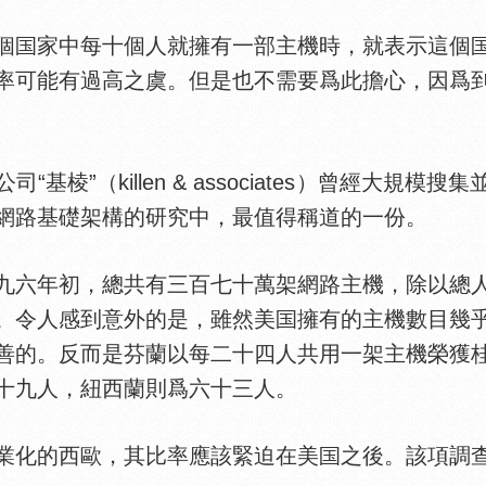
個
家中每十個人就擁有一部主機時，就表示這個
率可能有過高之虞。但是也不需要爲此擔心，因爲
”（killen & associates）曾經大規
網路基礎架構的研究中，最值得稱道的一份。
九六年初，總共有三百七十萬架網路主機，除以總
。令人感到意外的是，雖然美
擁有的主機數目幾
善的。反而是芬蘭以每二十四人共用一架主機榮獲
十九人，紐西蘭則爲六十三人。
化的西歐，其比率應該緊迫在美
之後。該項調