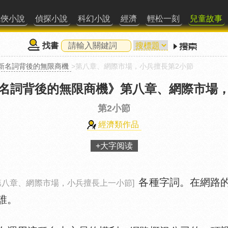
武俠小說
偵探小說
科幻小說
經濟
輕松一刻
兒童故事
找書
新名詞背後的無限商機
>第八章、網際市場，小兵擅長第2小節
名詞背後的無限商機》
第八章、網際市場
第2小節
經濟類作品
+大字阅读
各種字詞。在網路
第八章、網際市場，小兵擅長上一小節]
誰。